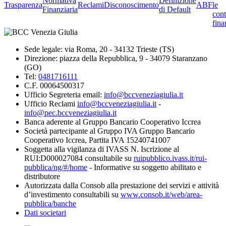
Normativa
Definizione
Trasparenza
Reclami
Disconoscimento
ABF
le
Finanziaria
di Default
cont
fina
Sede legale: via Roma, 20 - 34132 Trieste (TS)
Direzione: piazza della Repubblica, 9 - 34079 Staranzano
(GO)
Tel:
0481716111
C.F. 00064500317
Ufficio Segreteria email:
info@bccveneziagiulia.it
Ufficio Reclami
info@bccveneziagiulia.it
-
info@pec.bccveneziagiulia.it
Banca aderente al Gruppo Bancario Cooperativo Iccrea
Società partecipante al Gruppo IVA Gruppo Bancario
Cooperativo Iccrea, Partita IVA 15240741007
Soggetta alla vigilanza di IVASS N. Iscrizione al
RUI:D000027084 consultabile su
ruipubblico.ivass.it/rui-
pubblica/ng/#/home
- Informative su soggetto abilitato e
distributore
Autorizzata dalla Consob alla prestazione dei servizi e attività
d’investimento consultabili su
www.consob.it/web/area-
pubblica/banche
Dati societari