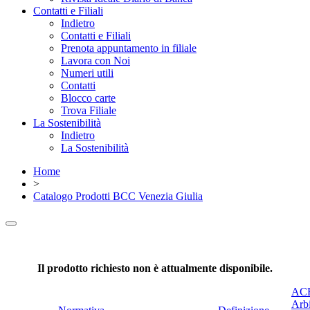
Contatti e Filiali
Indietro
Contatti e Filiali
Prenota appuntamento in filiale
Lavora con Noi
Numeri utili
Contatti
Blocco carte
Trova Filiale
La Sostenibilità
Indietro
La Sostenibilità
Home
>
Catalogo Prodotti BCC Venezia Giulia
Il prodotto richiesto non è attualmente disponibile.
ACF
Arbi