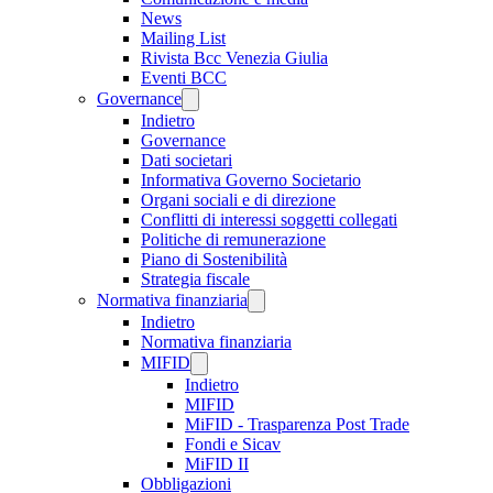
News
Mailing List
Rivista Bcc Venezia Giulia
Eventi BCC
Governance
Indietro
Governance
Dati societari
Informativa Governo Societario
Organi sociali e di direzione
Conflitti di interessi soggetti collegati
Politiche di remunerazione
Piano di Sostenibilità
Strategia fiscale
Normativa finanziaria
Indietro
Normativa finanziaria
MIFID
Indietro
MIFID
MiFID - Trasparenza Post Trade
Fondi e Sicav
MiFID II
Obbligazioni