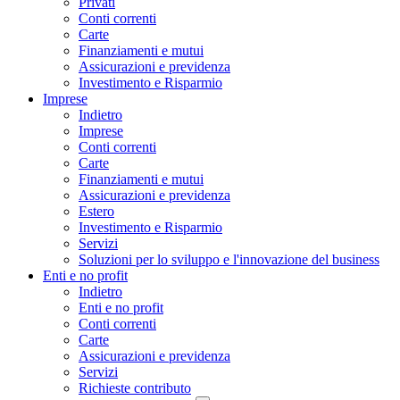
Privati
Conti correnti
Carte
Finanziamenti e mutui
Assicurazioni e previdenza
Investimento e Risparmio
Imprese
Indietro
Imprese
Conti correnti
Carte
Finanziamenti e mutui
Assicurazioni e previdenza
Estero
Investimento e Risparmio
Servizi
Soluzioni per lo sviluppo e l'innovazione del business
Enti e no profit
Indietro
Enti e no profit
Conti correnti
Carte
Assicurazioni e previdenza
Servizi
Richieste contributo