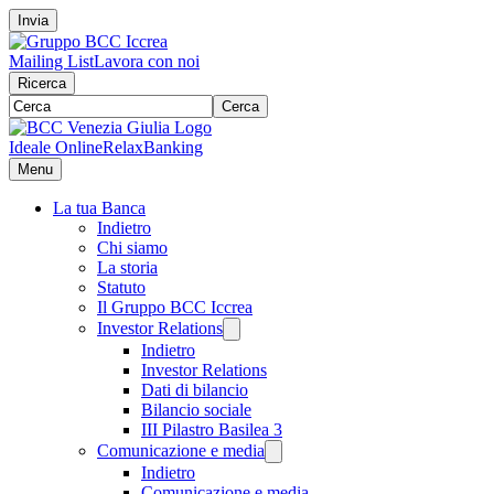
Invia
Mailing List
Lavora con noi
Ricerca
Cerca
Ideale Online
RelaxBanking
Menu
La tua Banca
Indietro
Chi siamo
La storia
Statuto
Il Gruppo BCC Iccrea
Investor Relations
Indietro
Investor Relations
Dati di bilancio
Bilancio sociale
III Pilastro Basilea 3
Comunicazione e media
Indietro
Comunicazione e media