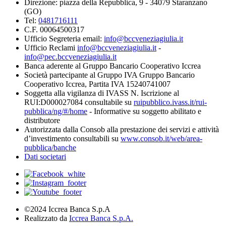
Direzione: piazza della Repubblica, 9 - 34079 Staranzano
(GO)
Tel:
0481716111
C.F. 00064500317
Ufficio Segreteria email:
info@bccveneziagiulia.it
Ufficio Reclami
info@bccveneziagiulia.it
-
info@pec.bccveneziagiulia.it
Banca aderente al Gruppo Bancario Cooperativo Iccrea
Società partecipante al Gruppo IVA Gruppo Bancario
Cooperativo Iccrea, Partita IVA 15240741007
Soggetta alla vigilanza di IVASS N. Iscrizione al
RUI:D000027084 consultabile su
ruipubblico.ivass.it/rui-
pubblica/ng/#/home
- Informative su soggetto abilitato e
distributore
Autorizzata dalla Consob alla prestazione dei servizi e attività
d’investimento consultabili su
www.consob.it/web/area-
pubblica/banche
Dati societari
©2024 Iccrea Banca S.p.A
Realizzato da
Iccrea Banca S.p.A.