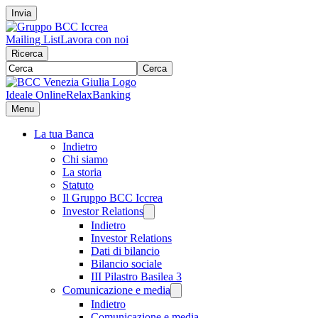
Invia
Mailing List
Lavora con noi
Ricerca
Cerca
Ideale Online
RelaxBanking
Menu
La tua Banca
Indietro
Chi siamo
La storia
Statuto
Il Gruppo BCC Iccrea
Investor Relations
Indietro
Investor Relations
Dati di bilancio
Bilancio sociale
III Pilastro Basilea 3
Comunicazione e media
Indietro
Comunicazione e media