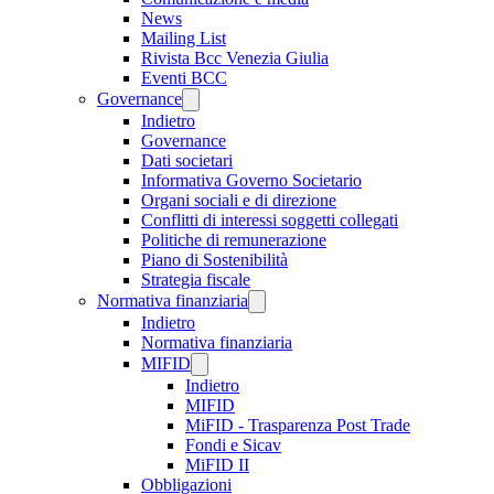
News
Mailing List
Rivista Bcc Venezia Giulia
Eventi BCC
Governance
Indietro
Governance
Dati societari
Informativa Governo Societario
Organi sociali e di direzione
Conflitti di interessi soggetti collegati
Politiche di remunerazione
Piano di Sostenibilità
Strategia fiscale
Normativa finanziaria
Indietro
Normativa finanziaria
MIFID
Indietro
MIFID
MiFID - Trasparenza Post Trade
Fondi e Sicav
MiFID II
Obbligazioni