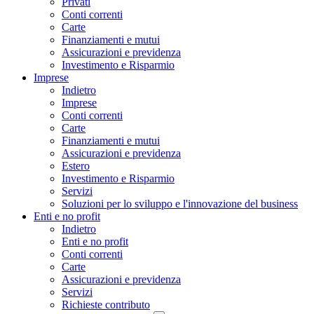
Privati
Conti correnti
Carte
Finanziamenti e mutui
Assicurazioni e previdenza
Investimento e Risparmio
Imprese
Indietro
Imprese
Conti correnti
Carte
Finanziamenti e mutui
Assicurazioni e previdenza
Estero
Investimento e Risparmio
Servizi
Soluzioni per lo sviluppo e l'innovazione del business
Enti e no profit
Indietro
Enti e no profit
Conti correnti
Carte
Assicurazioni e previdenza
Servizi
Richieste contributo