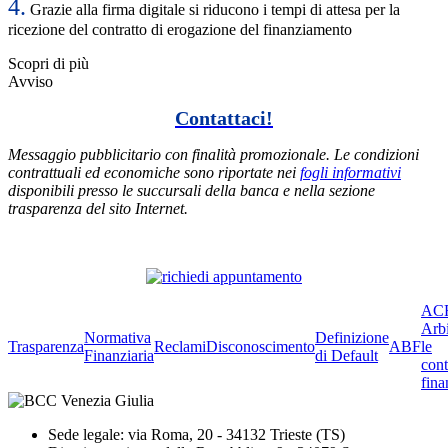
4.
Grazie alla firma digitale si riducono i tempi di attesa per la
ricezione del contratto di erogazione del finanziamento
Scopri di più
Avviso
Contattaci!
Messaggio pubblicitario con finalità promozionale. Le condizioni
contrattuali ed economiche sono riportate nei
fogli informativi
disponibili presso le succursali della banca e nella sezione
trasparenza del sito Internet.
ACF
Arbi
Normativa
Definizione
Trasparenza
Reclami
Disconoscimento
ABF
le
Finanziaria
di Default
cont
fina
Sede legale: via Roma, 20 - 34132 Trieste (TS)