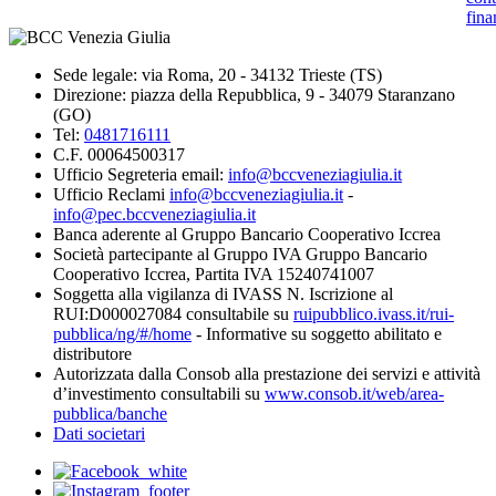
fina
Sede legale: via Roma, 20 - 34132 Trieste (TS)
Direzione: piazza della Repubblica, 9 - 34079 Staranzano
(GO)
Tel:
0481716111
C.F. 00064500317
Ufficio Segreteria email:
info@bccveneziagiulia.it
Ufficio Reclami
info@bccveneziagiulia.it
-
info@pec.bccveneziagiulia.it
Banca aderente al Gruppo Bancario Cooperativo Iccrea
Società partecipante al Gruppo IVA Gruppo Bancario
Cooperativo Iccrea, Partita IVA 15240741007
Soggetta alla vigilanza di IVASS N. Iscrizione al
RUI:D000027084 consultabile su
ruipubblico.ivass.it/rui-
pubblica/ng/#/home
- Informative su soggetto abilitato e
distributore
Autorizzata dalla Consob alla prestazione dei servizi e attività
d’investimento consultabili su
www.consob.it/web/area-
pubblica/banche
Dati societari