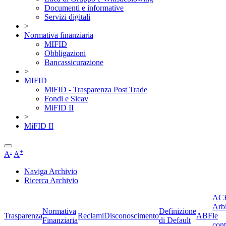
Documenti e informative
Servizi digitali
>
Normativa finanziaria
MIFID
Obbligazioni
Bancassicurazione
>
MIFID
MiFID - Trasparenza Post Trade
Fondi e Sicav
MiFID II
>
MiFID II
-
+
A
A
Naviga Archivio
Ricerca Archivio
ACF
Arbi
Normativa
Definizione
Trasparenza
Reclami
Disconoscimento
ABF
le
Finanziaria
di Default
cont