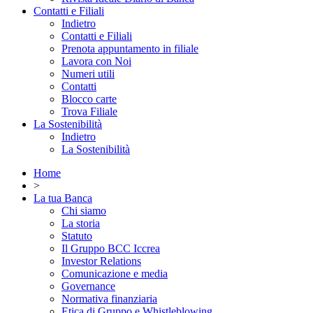
Contatti e Filiali
Indietro
Contatti e Filiali
Prenota appuntamento in filiale
Lavora con Noi
Numeri utili
Contatti
Blocco carte
Trova Filiale
La Sostenibilità
Indietro
La Sostenibilità
Home
>
La tua Banca
Chi siamo
La storia
Statuto
Il Gruppo BCC Iccrea
Investor Relations
Comunicazione e media
Governance
Normativa finanziaria
Etica di Gruppo e Whistleblowing