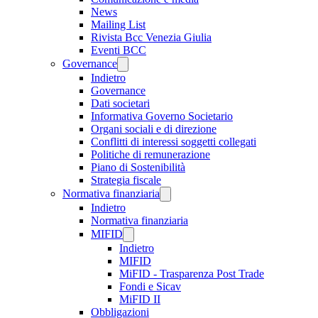
News
Mailing List
Rivista Bcc Venezia Giulia
Eventi BCC
Governance
Indietro
Governance
Dati societari
Informativa Governo Societario
Organi sociali e di direzione
Conflitti di interessi soggetti collegati
Politiche di remunerazione
Piano di Sostenibilità
Strategia fiscale
Normativa finanziaria
Indietro
Normativa finanziaria
MIFID
Indietro
MIFID
MiFID - Trasparenza Post Trade
Fondi e Sicav
MiFID II
Obbligazioni