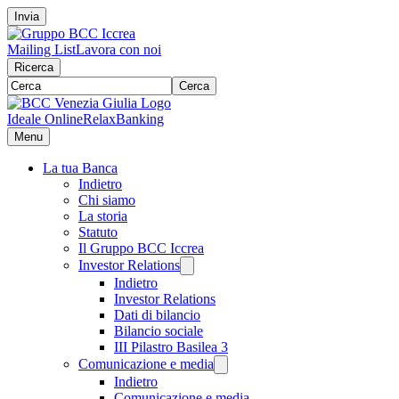
Invia
Mailing List
Lavora con noi
Ricerca
Cerca
Ideale Online
RelaxBanking
Menu
La tua Banca
Indietro
Chi siamo
La storia
Statuto
Il Gruppo BCC Iccrea
Investor Relations
Indietro
Investor Relations
Dati di bilancio
Bilancio sociale
III Pilastro Basilea 3
Comunicazione e media
Indietro
Comunicazione e media