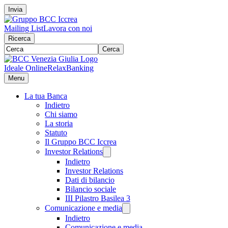
Invia
Mailing List
Lavora con noi
Ricerca
Cerca
Ideale Online
RelaxBanking
Menu
La tua Banca
Indietro
Chi siamo
La storia
Statuto
Il Gruppo BCC Iccrea
Investor Relations
Indietro
Investor Relations
Dati di bilancio
Bilancio sociale
III Pilastro Basilea 3
Comunicazione e media
Indietro
Comunicazione e media