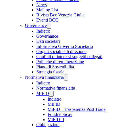
News
Mailing List
Rivista Bcc Venezia Giulia
Eventi BCC
Governance
Indietro
Governance
Dati societari
Informativa Governo Societario
Organi sociali e di direzione
Conflitti di interessi soggetti collegati
Politiche di remunerazione
Piano di Sostenibilità
Strategia fiscale
Normativa finanziaria
Indietro
Normativa finanziaria
MIFID
Indietro
MIFID
MiFID - Trasparenza Post Trade
Fondi e Sicav
MiFID II
Obbligazioni