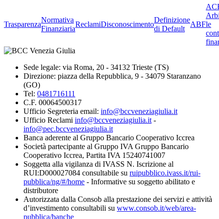
ACF
Arbi
Normativa
Definizione
Trasparenza
Reclami
Disconoscimento
ABF
le
Finanziaria
di Default
cont
fina
Sede legale: via Roma, 20 - 34132 Trieste (TS)
Direzione: piazza della Repubblica, 9 - 34079 Staranzano
(GO)
Tel:
0481716111
C.F. 00064500317
Ufficio Segreteria email:
info@bccveneziagiulia.it
Ufficio Reclami
info@bccveneziagiulia.it
-
info@pec.bccveneziagiulia.it
Banca aderente al Gruppo Bancario Cooperativo Iccrea
Società partecipante al Gruppo IVA Gruppo Bancario
Cooperativo Iccrea, Partita IVA 15240741007
Soggetta alla vigilanza di IVASS N. Iscrizione al
RUI:D000027084 consultabile su
ruipubblico.ivass.it/rui-
pubblica/ng/#/home
- Informative su soggetto abilitato e
distributore
Autorizzata dalla Consob alla prestazione dei servizi e attività
d’investimento consultabili su
www.consob.it/web/area-
pubblica/banche