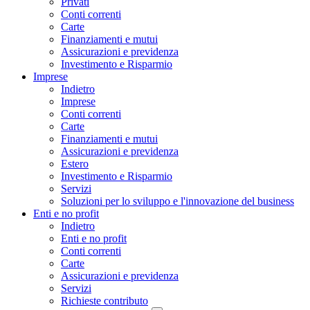
Privati
Conti correnti
Carte
Finanziamenti e mutui
Assicurazioni e previdenza
Investimento e Risparmio
Imprese
Indietro
Imprese
Conti correnti
Carte
Finanziamenti e mutui
Assicurazioni e previdenza
Estero
Investimento e Risparmio
Servizi
Soluzioni per lo sviluppo e l'innovazione del business
Enti e no profit
Indietro
Enti e no profit
Conti correnti
Carte
Assicurazioni e previdenza
Servizi
Richieste contributo