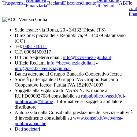
Normativa
Definizione
Trasparenza
Reclami
Disconoscimento
ABF
le
Finanziaria
di Default
cont
fina
Sede legale: via Roma, 20 - 34132 Trieste (TS)
Direzione: piazza della Repubblica, 9 - 34079 Staranzano
(GO)
Tel:
0481716111
C.F. 00064500317
Ufficio Segreteria email:
info@bccveneziagiulia.it
Ufficio Reclami
info@bccveneziagiulia.it
-
info@pec.bccveneziagiulia.it
Banca aderente al Gruppo Bancario Cooperativo Iccrea
Società partecipante al Gruppo IVA Gruppo Bancario
Cooperativo Iccrea, Partita IVA 15240741007
Soggetta alla vigilanza di IVASS N. Iscrizione al
RUI:D000027084 consultabile su
ruipubblico.ivass.it/rui-
pubblica/ng/#/home
- Informative su soggetto abilitato e
distributore
Autorizzata dalla Consob alla prestazione dei servizi e attività
d’investimento consultabili su
www.consob.it/web/area-
pubblica/banche
Dati societari