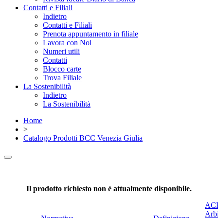
Contatti e Filiali
Indietro
Contatti e Filiali
Prenota appuntamento in filiale
Lavora con Noi
Numeri utili
Contatti
Blocco carte
Trova Filiale
La Sostenibilità
Indietro
La Sostenibilità
Home
>
Catalogo Prodotti BCC Venezia Giulia
Il prodotto richiesto non è attualmente disponibile.
ACF
Arbi