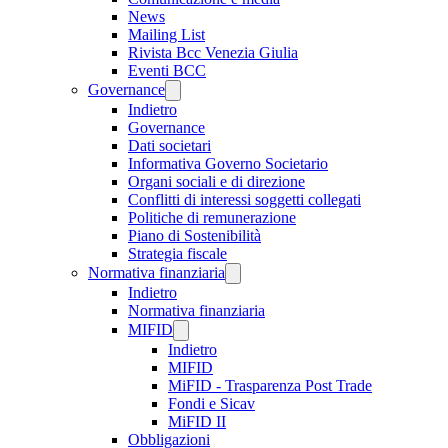
News
Mailing List
Rivista Bcc Venezia Giulia
Eventi BCC
Governance
Indietro
Governance
Dati societari
Informativa Governo Societario
Organi sociali e di direzione
Conflitti di interessi soggetti collegati
Politiche di remunerazione
Piano di Sostenibilità
Strategia fiscale
Normativa finanziaria
Indietro
Normativa finanziaria
MIFID
Indietro
MIFID
MiFID - Trasparenza Post Trade
Fondi e Sicav
MiFID II
Obbligazioni