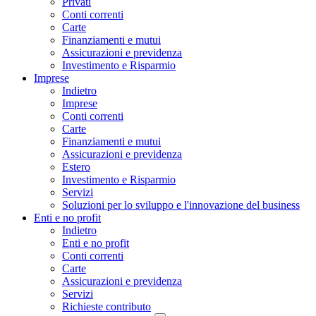
Privati
Conti correnti
Carte
Finanziamenti e mutui
Assicurazioni e previdenza
Investimento e Risparmio
Imprese
Indietro
Imprese
Conti correnti
Carte
Finanziamenti e mutui
Assicurazioni e previdenza
Estero
Investimento e Risparmio
Servizi
Soluzioni per lo sviluppo e l'innovazione del business
Enti e no profit
Indietro
Enti e no profit
Conti correnti
Carte
Assicurazioni e previdenza
Servizi
Richieste contributo