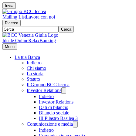
Invia
Mailing List
Lavora con noi
Ricerca
Cerca
Ideale Online
RelaxBanking
Menu
La tua Banca
Indietro
Chi siamo
La storia
Statuto
Il Gruppo BCC Iccrea
Investor Relations
Indietro
Investor Relations
Dati di bilancio
Bilancio sociale
III Pilastro Basilea 3
Comunicazione e media
Indietro
Comunicazione e media