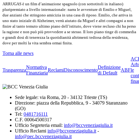
ARRUGAS è un film d’animazione spagnolo (con sottotitoli in italiano)
pluripremiato a livello internazionale: narra le avventure di Emilio e Miguel,
due anziani che stringono amicizia in una casa di riposo. Emilio, che arriva in
uno stato iniziale di Alzheimer, verrà aiutato da Miguel e altri compagni a non
finire al tanto temuto ultimo piano dell’istituto, dove viene recluso chi ha perso
la ragione e non può più provvedere a se stesso. Il loro piano tinge di commedia
e grandi dosi di tenerezza la quotidianità altrimenti tediosa della residenza,
dove per molti la vita sembra ormai finita.
Torna alle news
ACF
Arbi
Normativa
Definizione
Trasparenza
Reclami
Disconoscimento
ABF
le
Finanziaria
di Default
cont
fina
Sede legale: via Roma, 20 - 34132 Trieste (TS)
Direzione: piazza della Repubblica, 9 - 34079 Staranzano
(GO)
Tel:
0481716111
C.F. 00064500317
Ufficio Segreteria email:
info@bccveneziagiulia.it
Ufficio Reclami
info@bccveneziagiulia.it
-
info@pec.bccveneziagiulia.it