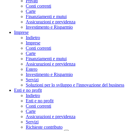
Privati
Conti correnti
Carte
Finanziamenti e mutui
Assicurazioni e previdenza
Investimento e Risparmio
Imprese
Indietro
Imprese
Conti correnti
Carte
Finanziamenti e mutui
Assicurazioni e previdenza
Estero
Investimento e Risparmio
Servizi
Soluzioni per lo sviluppo e l'innovazione del business
Enti e no profit
Indietro
Enti e no profit
Conti correnti
Carte
Assicurazioni e previdenza
Servizi
Richieste contributo