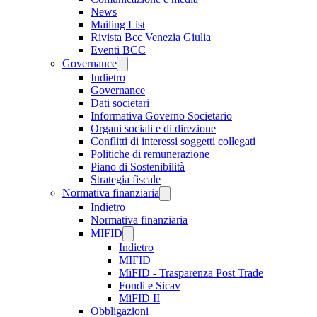
News
Mailing List
Rivista Bcc Venezia Giulia
Eventi BCC
Governance
Indietro
Governance
Dati societari
Informativa Governo Societario
Organi sociali e di direzione
Conflitti di interessi soggetti collegati
Politiche di remunerazione
Piano di Sostenibilità
Strategia fiscale
Normativa finanziaria
Indietro
Normativa finanziaria
MIFID
Indietro
MIFID
MiFID - Trasparenza Post Trade
Fondi e Sicav
MiFID II
Obbligazioni