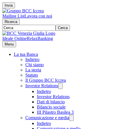
Invia
Mailing List
Lavora con noi
Ricerca
Cerca
Ideale Online
RelaxBanking
Menu
La tua Banca
Indietro
Chi siamo
La storia
Statuto
Il Gruppo BCC Iccrea
Investor Relations
Indietro
Investor Relations
Dati di bilancio
Bilancio sociale
III Pilastro Basilea 3
Comunicazione e media
Indietro
Comunicazione e media