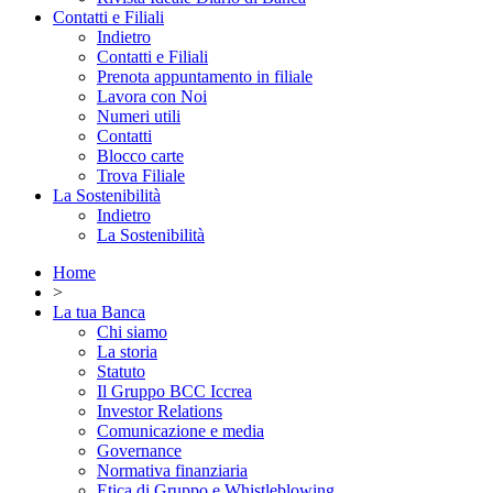
Contatti e Filiali
Indietro
Contatti e Filiali
Prenota appuntamento in filiale
Lavora con Noi
Numeri utili
Contatti
Blocco carte
Trova Filiale
La Sostenibilità
Indietro
La Sostenibilità
Home
>
La tua Banca
Chi siamo
La storia
Statuto
Il Gruppo BCC Iccrea
Investor Relations
Comunicazione e media
Governance
Normativa finanziaria
Etica di Gruppo e Whistleblowing