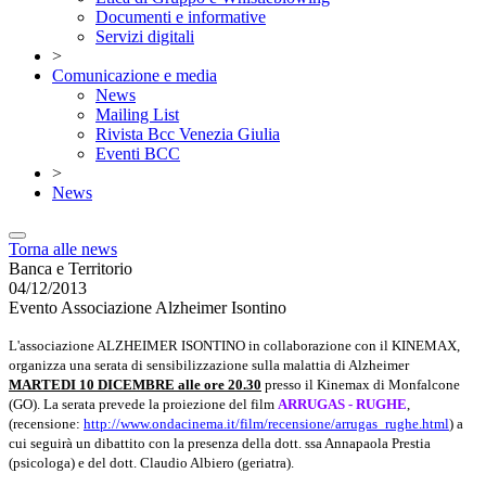
Documenti e informative
Servizi digitali
>
Comunicazione e media
News
Mailing List
Rivista Bcc Venezia Giulia
Eventi BCC
>
News
Torna alle news
Banca e Territorio
04/12/2013
Evento Associazione Alzheimer Isontino
L'associazione ALZHEIMER ISONTINO in collaborazione con il KINEMAX,
organizza una serata di sensibilizzazione sulla malattia di Alzheimer
MARTEDI 10 DICEMBRE alle ore 20.30
presso il Kinemax di Monfalcone
(GO). La serata prevede la proiezione del film
ARRUGAS - RUGHE
,
(recensione:
http://www.ondacinema.it/film/recensione/arrugas_rughe.html
) a
cui seguirà un dibattito con la presenza della dott. ssa Annapaola Prestia
(psicologa) e del dott. Claudio Albiero (geriatra).