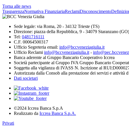
Torna alle news
Trasparenza
Normativa Finanziaria
Reclami
Disconoscimento
Definizio
Sede legale: via Roma, 20 - 34132 Trieste (TS)
Direzione: piazza della Repubblica, 9 - 34079 Staranzano (GO
Tel:
0481716111
C.F. 00064500317
Ufficio Segreteria email:
info@bccveneziagiulia.it
Ufficio Reclami
info@bccveneziagiulia.it
-
info@pec.bccvenezia
Banca aderente al Gruppo Bancario Cooperativo Iccrea
Società partecipante al Gruppo IVA Gruppo Bancario Cooperat
Soggetta alla vigilanza di IVASS N. Iscrizione al RUI:D00002
Autorizzata dalla Consob alla prestazione dei servizi e attività 
Dati societari
©2024 Iccrea Banca S.p.A
Realizzato da
Iccrea Banca S.p.A.
Privati