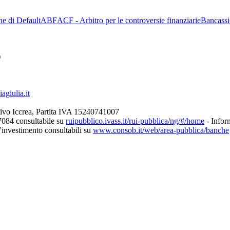
ne di Default
ABF
ACF - Arbitro per le controversie finanziarie
Bancassi
)
giulia.it
ivo Iccrea, Partita IVA 15240741007
7084 consultabile su
ruipubblico.ivass.it/rui-pubblica/ng/#/home
- Inform
d’investimento consultabili su
www.consob.it/web/area-pubblica/banche