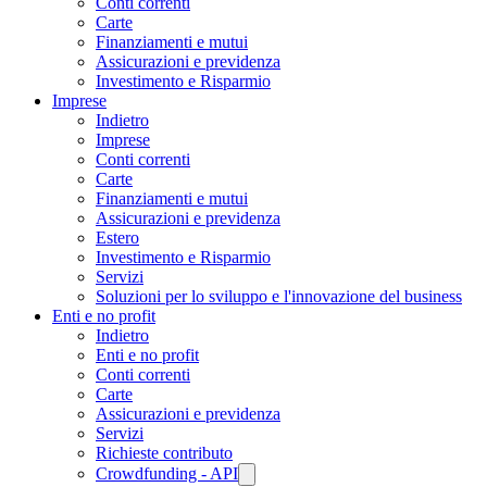
Conti correnti
Carte
Finanziamenti e mutui
Assicurazioni e previdenza
Investimento e Risparmio
Imprese
Indietro
Imprese
Conti correnti
Carte
Finanziamenti e mutui
Assicurazioni e previdenza
Estero
Investimento e Risparmio
Servizi
Soluzioni per lo sviluppo e l'innovazione del business
Enti e no profit
Indietro
Enti e no profit
Conti correnti
Carte
Assicurazioni e previdenza
Servizi
Richieste contributo
Crowdfunding - API