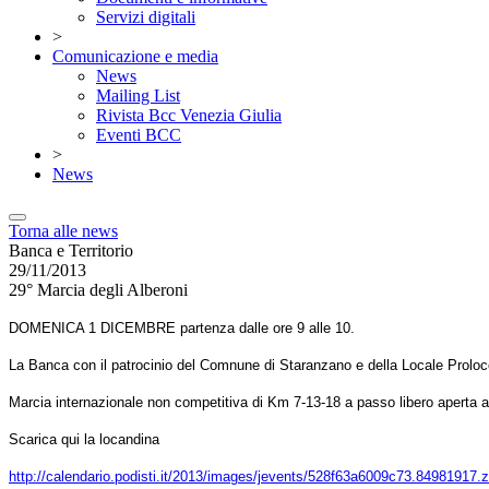
Servizi digitali
>
Comunicazione e media
News
Mailing List
Rivista Bcc Venezia Giulia
Eventi BCC
>
News
Torna alle news
Banca e Territorio
29/11/2013
29° Marcia degli Alberoni
DOMENICA 1 DICEMBRE partenza dalle ore 9 alle 10.
La Banca con il patrocinio del Comnune di Staranzano e della Locale Proloc
Marcia internazionale non competitiva di Km 7-13-18 a passo libero aperta a 
Scarica qui la locandina
http://calendario.podisti.it/2013/images/jevents/528f63a6009c73.84981917.z