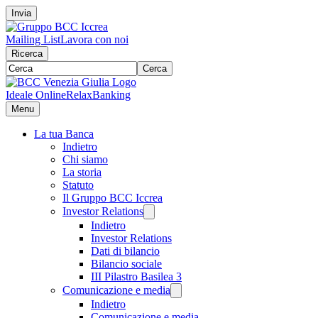
Invia
Mailing List
Lavora con noi
Ricerca
Cerca
Ideale Online
RelaxBanking
Menu
La tua Banca
Indietro
Chi siamo
La storia
Statuto
Il Gruppo BCC Iccrea
Investor Relations
Indietro
Investor Relations
Dati di bilancio
Bilancio sociale
III Pilastro Basilea 3
Comunicazione e media
Indietro
Comunicazione e media