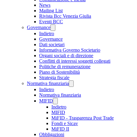
News
Mailing List
Rivista Bcc Venezia Giulia
Eventi BCC
Governance
Indietro
Governance
Dati societari
Informativa Governo Societario
Organi sociali e di direzione
Conflitti di interessi soggetti collegati
Politiche di remunerazione
Piano di Sostenibilità
Strategia fiscale
Normativa finanziaria
Indietro
Normativa finanziaria
MIFID
Indietro
MIFID
MiFID - Trasparenza Post Trade
Fondi e Sicav
MiFID II
Obbligazioni