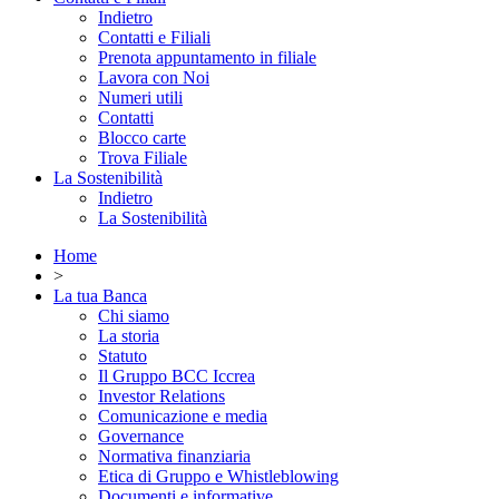
Indietro
Contatti e Filiali
Prenota appuntamento in filiale
Lavora con Noi
Numeri utili
Contatti
Blocco carte
Trova Filiale
La Sostenibilità
Indietro
La Sostenibilità
Home
>
La tua Banca
Chi siamo
La storia
Statuto
Il Gruppo BCC Iccrea
Investor Relations
Comunicazione e media
Governance
Normativa finanziaria
Etica di Gruppo e Whistleblowing
Documenti e informative