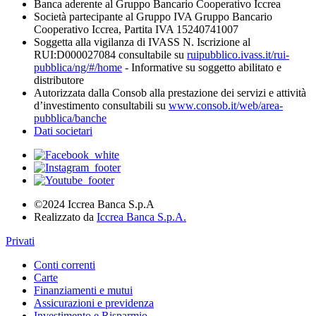
Banca aderente al Gruppo Bancario Cooperativo Iccrea
Società partecipante al Gruppo IVA Gruppo Bancario
Cooperativo Iccrea, Partita IVA 15240741007
Soggetta alla vigilanza di IVASS N. Iscrizione al
RUI:D000027084 consultabile su
ruipubblico.ivass.it/rui-
pubblica/ng/#/home
- Informative su soggetto abilitato e
distributore
Autorizzata dalla Consob alla prestazione dei servizi e attività
d’investimento consultabili su
www.consob.it/web/area-
pubblica/banche
Dati societari
©2024 Iccrea Banca S.p.A
Realizzato da
Iccrea Banca S.p.A.
Privati
Conti correnti
Carte
Finanziamenti e mutui
Assicurazioni e previdenza
Investimento e Risparmio