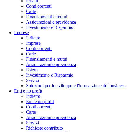
Privati
Conti correnti
Carte
Finanziamenti e mutui
Assicurazioni e previdenza
Investimento e Risparmio
Imprese
Indietro
Imprese
Conti correnti
Carte
Finanziamenti e mutui
Assicurazioni e previdenza
Estero
Investimento e Risparmio
Servizi
Soluzioni per lo sviluppo e l'innovazione del business
Enti e no profit
Indietro
Enti e no profit
Conti correnti
Carte
Assicurazioni e previdenza
Servizi
Richieste contributo