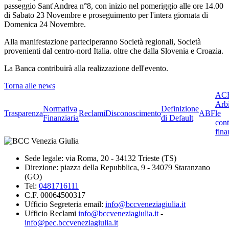
passeggio Sant'Andrea n°8, con inizio nel pomeriggio alle ore 14.00
di Sabato 23 Novembre e proseguimento per l'intera giornata di
Domenica 24 Novembre.
Alla manifestazione parteciperanno Società regionali, Società
provenienti dal centro-nord Italia. oltre che dalla Slovenia e Croazia.
La Banca contribuirà alla realizzazione dell'evento.
Torna alle news
ACF
Arbi
Normativa
Definizione
Trasparenza
Reclami
Disconoscimento
ABF
le
Finanziaria
di Default
cont
fina
Sede legale: via Roma, 20 - 34132 Trieste (TS)
Direzione: piazza della Repubblica, 9 - 34079 Staranzano
(GO)
Tel:
0481716111
C.F. 00064500317
Ufficio Segreteria email:
info@bccveneziagiulia.it
Ufficio Reclami
info@bccveneziagiulia.it
-
info@pec.bccveneziagiulia.it