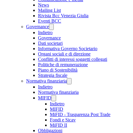
News
Mailing List
Rivista Bcc Venezia Giulia
Eventi BCC
Governance
Indietro
Governance
Dati societari
Informativa Governo Societario
Organi sociali e di direzione
Conflitti di interessi soggetti collegati
Politiche di remunerazione
Piano di Sostenibilità
Strategia fiscale
Normativa finanziaria
Indietro
Normativa finanziaria
MIFID
Indietro
MIFID
MiFID - Trasparenza Post Trade
Fondi e Sicav
MiFID II
Obbligazioni