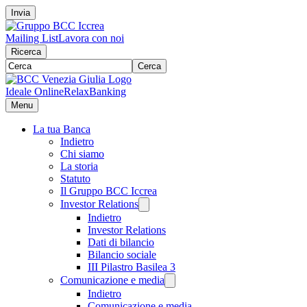
Invia
Mailing List
Lavora con noi
Ricerca
Cerca
Ideale Online
RelaxBanking
Menu
La tua Banca
Indietro
Chi siamo
La storia
Statuto
Il Gruppo BCC Iccrea
Investor Relations
Indietro
Investor Relations
Dati di bilancio
Bilancio sociale
III Pilastro Basilea 3
Comunicazione e media
Indietro
Comunicazione e media