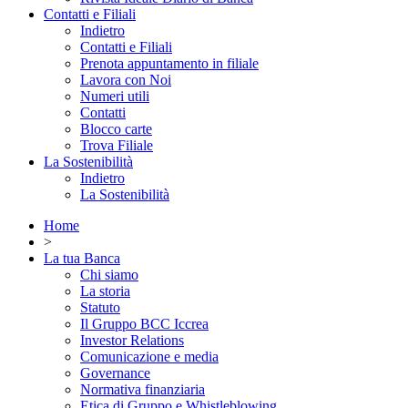
Contatti e Filiali
Indietro
Contatti e Filiali
Prenota appuntamento in filiale
Lavora con Noi
Numeri utili
Contatti
Blocco carte
Trova Filiale
La Sostenibilità
Indietro
La Sostenibilità
Home
>
La tua Banca
Chi siamo
La storia
Statuto
Il Gruppo BCC Iccrea
Investor Relations
Comunicazione e media
Governance
Normativa finanziaria
Etica di Gruppo e Whistleblowing