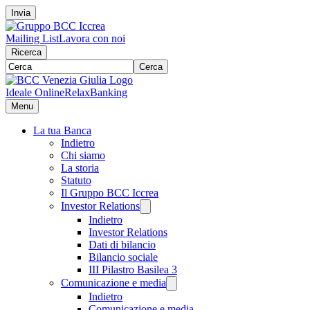
Invia
Mailing List
Lavora con noi
Ricerca
Cerca
Ideale Online
RelaxBanking
Menu
La tua Banca
Indietro
Chi siamo
La storia
Statuto
Il Gruppo BCC Iccrea
Investor Relations
Indietro
Investor Relations
Dati di bilancio
Bilancio sociale
III Pilastro Basilea 3
Comunicazione e media
Indietro
Comunicazione e media