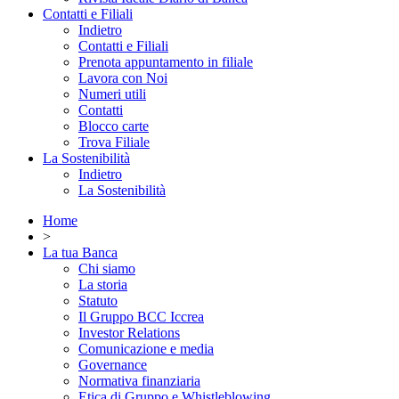
Contatti e Filiali
Indietro
Contatti e Filiali
Prenota appuntamento in filiale
Lavora con Noi
Numeri utili
Contatti
Blocco carte
Trova Filiale
La Sostenibilità
Indietro
La Sostenibilità
Home
>
La tua Banca
Chi siamo
La storia
Statuto
Il Gruppo BCC Iccrea
Investor Relations
Comunicazione e media
Governance
Normativa finanziaria
Etica di Gruppo e Whistleblowing