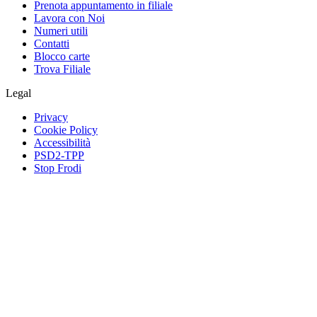
Prenota appuntamento in filiale
Lavora con Noi
Numeri utili
Contatti
Blocco carte
Trova Filiale
Legal
Privacy
Cookie Policy
Accessibilità
PSD2-TPP
Stop Frodi