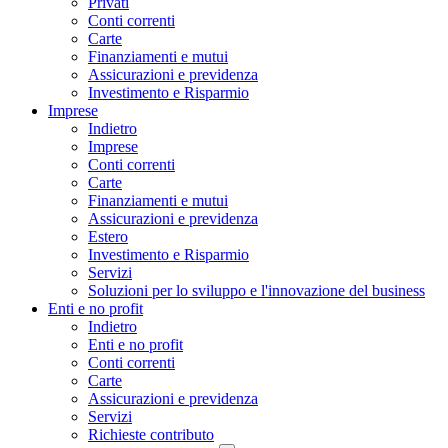
Privati
Conti correnti
Carte
Finanziamenti e mutui
Assicurazioni e previdenza
Investimento e Risparmio
Imprese
Indietro
Imprese
Conti correnti
Carte
Finanziamenti e mutui
Assicurazioni e previdenza
Estero
Investimento e Risparmio
Servizi
Soluzioni per lo sviluppo e l'innovazione del business
Enti e no profit
Indietro
Enti e no profit
Conti correnti
Carte
Assicurazioni e previdenza
Servizi
Richieste contributo