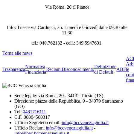
Via Roma, 20 (I Piano)
Info: Trieste via Carducci, 35. Lunedì e Giovedì dalle 09.30 alle
11.30
tel.: 040.762132 - cell.: 349.5947601
Torna alle news
ACF
Arbi
Normativa
Definizione
Trasparenza
Reclami
Disconoscimento
ABF
le
Finanziaria
di Default
cont
fina
Sede legale: via Roma, 20 - 34132 Trieste (TS)
Direzione: piazza della Repubblica, 9 - 34079 Staranzano
(GO)
Tel:
0481716111
C.F. 00064500317
Ufficio Segreteria email:
info@bccveneziagiulia.it
Ufficio Reclami
info@bccveneziagiulia.it
-
info@pec.bccveneziagiulia.it