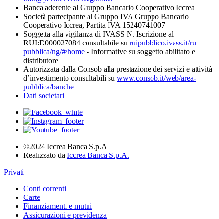
Banca aderente al Gruppo Bancario Cooperativo Iccrea
Società partecipante al Gruppo IVA Gruppo Bancario
Cooperativo Iccrea, Partita IVA 15240741007
Soggetta alla vigilanza di IVASS N. Iscrizione al
RUI:D000027084 consultabile su
ruipubblico.ivass.it/rui-
pubblica/ng/#/home
- Informative su soggetto abilitato e
distributore
Autorizzata dalla Consob alla prestazione dei servizi e attività
d’investimento consultabili su
www.consob.it/web/area-
pubblica/banche
Dati societari
©2024 Iccrea Banca S.p.A
Realizzato da
Iccrea Banca S.p.A.
Privati
Conti correnti
Carte
Finanziamenti e mutui
Assicurazioni e previdenza