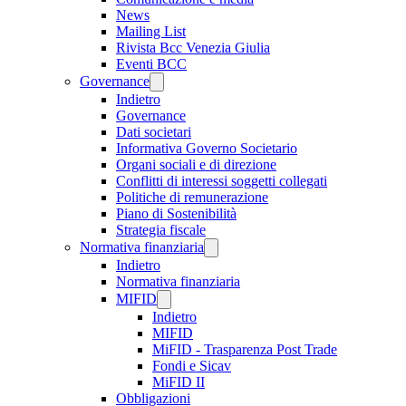
News
Mailing List
Rivista Bcc Venezia Giulia
Eventi BCC
Governance
Indietro
Governance
Dati societari
Informativa Governo Societario
Organi sociali e di direzione
Conflitti di interessi soggetti collegati
Politiche di remunerazione
Piano di Sostenibilità
Strategia fiscale
Normativa finanziaria
Indietro
Normativa finanziaria
MIFID
Indietro
MIFID
MiFID - Trasparenza Post Trade
Fondi e Sicav
MiFID II
Obbligazioni