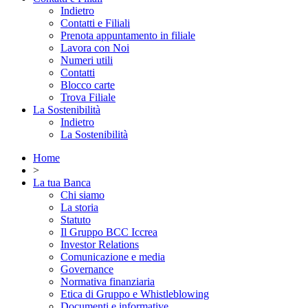
Indietro
Contatti e Filiali
Prenota appuntamento in filiale
Lavora con Noi
Numeri utili
Contatti
Blocco carte
Trova Filiale
La Sostenibilità
Indietro
La Sostenibilità
Home
>
La tua Banca
Chi siamo
La storia
Statuto
Il Gruppo BCC Iccrea
Investor Relations
Comunicazione e media
Governance
Normativa finanziaria
Etica di Gruppo e Whistleblowing
Documenti e informative