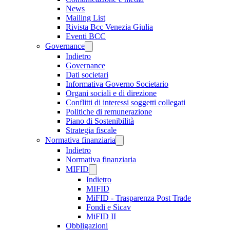
News
Mailing List
Rivista Bcc Venezia Giulia
Eventi BCC
Governance
Indietro
Governance
Dati societari
Informativa Governo Societario
Organi sociali e di direzione
Conflitti di interessi soggetti collegati
Politiche di remunerazione
Piano di Sostenibilità
Strategia fiscale
Normativa finanziaria
Indietro
Normativa finanziaria
MIFID
Indietro
MIFID
MiFID - Trasparenza Post Trade
Fondi e Sicav
MiFID II
Obbligazioni