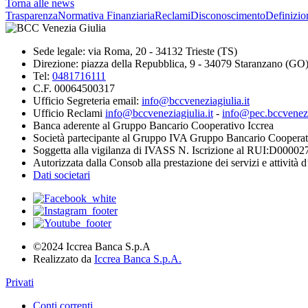
Torna alle news
Trasparenza
Normativa Finanziaria
Reclami
Disconoscimento
Definizio
Sede legale: via Roma, 20 - 34132 Trieste (TS)
Direzione: piazza della Repubblica, 9 - 34079 Staranzano (GO
Tel:
0481716111
C.F. 00064500317
Ufficio Segreteria email:
info@bccveneziagiulia.it
Ufficio Reclami
info@bccveneziagiulia.it
-
info@pec.bccvenezia
Banca aderente al Gruppo Bancario Cooperativo Iccrea
Società partecipante al Gruppo IVA Gruppo Bancario Cooperat
Soggetta alla vigilanza di IVASS N. Iscrizione al RUI:D00002
Autorizzata dalla Consob alla prestazione dei servizi e attività 
Dati societari
©2024 Iccrea Banca S.p.A
Realizzato da
Iccrea Banca S.p.A.
Privati
Conti correnti