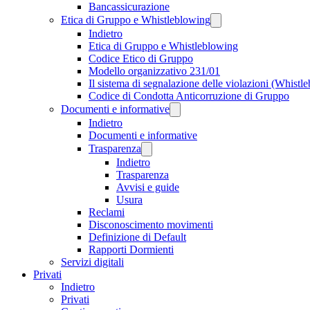
Bancassicurazione
Etica di Gruppo e Whistleblowing
Indietro
Etica di Gruppo e Whistleblowing
Codice Etico di Gruppo
Modello organizzativo 231/01
Il sistema di segnalazione delle violazioni (Whistl
Codice di Condotta Anticorruzione di Gruppo
Documenti e informative
Indietro
Documenti e informative
Trasparenza
Indietro
Trasparenza
Avvisi e guide
Usura
Reclami
Disconoscimento movimenti
Definizione di Default
Rapporti Dormienti
Servizi digitali
Privati
Indietro
Privati