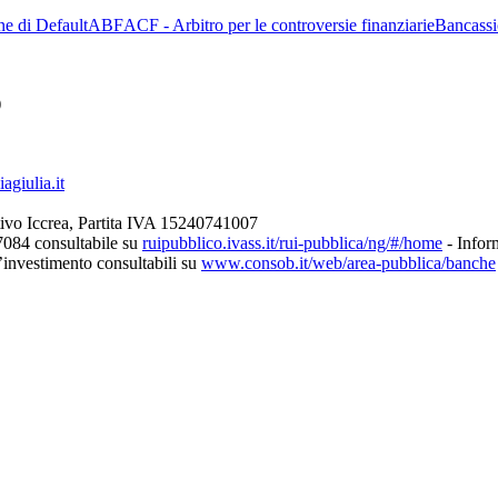
ne di Default
ABF
ACF - Arbitro per le controversie finanziarie
Bancassi
)
giulia.it
ivo Iccrea, Partita IVA 15240741007
7084 consultabile su
ruipubblico.ivass.it/rui-pubblica/ng/#/home
- Inform
d’investimento consultabili su
www.consob.it/web/area-pubblica/banche