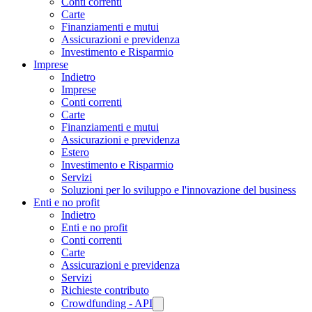
Conti correnti
Carte
Finanziamenti e mutui
Assicurazioni e previdenza
Investimento e Risparmio
Imprese
Indietro
Imprese
Conti correnti
Carte
Finanziamenti e mutui
Assicurazioni e previdenza
Estero
Investimento e Risparmio
Servizi
Soluzioni per lo sviluppo e l'innovazione del business
Enti e no profit
Indietro
Enti e no profit
Conti correnti
Carte
Assicurazioni e previdenza
Servizi
Richieste contributo
Crowdfunding - API