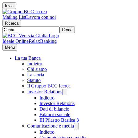
Invia
Mailing List
Lavora con noi
Ricerca
Cerca
Ideale Online
RelaxBanking
Menu
La tua Banca
Indietro
Chi siamo
La storia
Statuto
Il Gruppo BCC Iccrea
Investor Relations
Indietro
Investor Relations
Dati di bilancio
Bilancio sociale
III Pilastro Basilea 3
Comunicazione e media
Indietro
Comunicazione e media