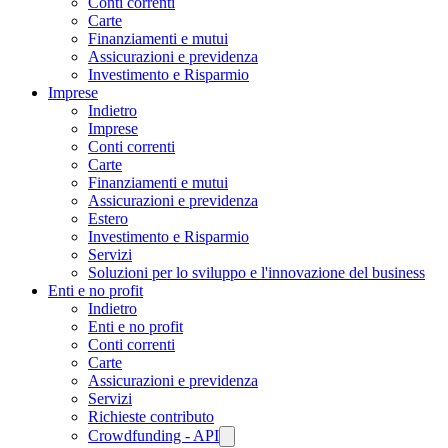
Conti correnti
Carte
Finanziamenti e mutui
Assicurazioni e previdenza
Investimento e Risparmio
Imprese
Indietro
Imprese
Conti correnti
Carte
Finanziamenti e mutui
Assicurazioni e previdenza
Estero
Investimento e Risparmio
Servizi
Soluzioni per lo sviluppo e l'innovazione del business
Enti e no profit
Indietro
Enti e no profit
Conti correnti
Carte
Assicurazioni e previdenza
Servizi
Richieste contributo
Crowdfunding - API