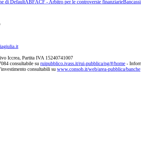
ne di Default
ABF
ACF - Arbitro per le controversie finanziarie
Bancassi
)
giulia.it
ivo Iccrea, Partita IVA 15240741007
7084 consultabile su
ruipubblico.ivass.it/rui-pubblica/ng/#/home
- Inform
d’investimento consultabili su
www.consob.it/web/area-pubblica/banche