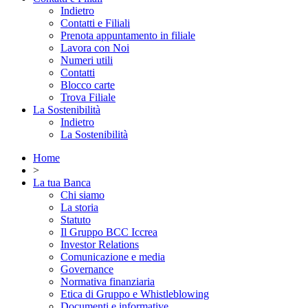
Indietro
Contatti e Filiali
Prenota appuntamento in filiale
Lavora con Noi
Numeri utili
Contatti
Blocco carte
Trova Filiale
La Sostenibilità
Indietro
La Sostenibilità
Home
>
La tua Banca
Chi siamo
La storia
Statuto
Il Gruppo BCC Iccrea
Investor Relations
Comunicazione e media
Governance
Normativa finanziaria
Etica di Gruppo e Whistleblowing
Documenti e informative