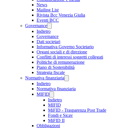
News
Mailing List
Rivista Bcc Venezia Giulia
Eventi BCC
Governance
Indietro
Governance
Dati societari
Informativa Governo Societario
Organi sociali e di direzione
Conflitti di interessi soggetti collegati
Politiche di remunerazione
Piano di Sostenibilità
Strategia fiscale
Normativa finanziaria
Indietro
Normativa finanziaria
MIFID
Indietro
MIFID
MiFID - Trasparenza Post Trade
Fondi e Sicav
MiFID II
Obbligazioni