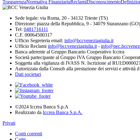
Trasparenza
Normativa Finanziaria
Reclami
Disconoscimento
Definizio
Sede legale: via Roma, 20 - 34132 Trieste (TS)
Direzione: piazza della Repubblica, 9 - 34079 Staranzano (GO
Tel:
0481716111
C.F. 00064500317
Ufficio Segreteria email:
info@bccveneziagiulia.it
Ufficio Reclami
info@bccveneziagiulia.it
-
info@pec.bccvenezia
Banca aderente al Gruppo Bancario Cooperativo Iccrea
Società partecipante al Gruppo IVA Gruppo Bancario Cooperat
Soggetta alla vigilanza di IVASS N. Iscrizione al RUI:D00002
Autorizzata dalla Consob alla prestazione dei servizi e attività 
Dati societari
©2024 Iccrea Banca S.p.A
Realizzato da
Iccrea Banca S.p.A.
Privati
Conti correnti
Carte