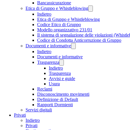
Bancassicurazione
Etica di Gruppo e Whistleblowing
Indietro
Etica di Gruppo e Whistleblowing
Codice Etico di Gruppo
Modello organizzativo 231/01
Il sistema di segnalazione delle violazioni (Whistl
Codice di Condotta Anticorruzione di Gruppo
Documenti e informative
Indietro
Documenti e informative
Trasparenza
Indietro
Trasparenza
Avvisi e guide
Usura
Reclami
Disconoscimento movimenti
Definizione di Default
Rapporti Dormienti
Servizi digitali
Privati
Indietro
Privati