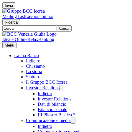
Invia
Mailing List
Lavora con noi
Ricerca
Cerca
Ideale Online
RelaxBanking
Menu
La tua Banca
Indietro
Chi siamo
La storia
Statuto
Il Gruppo BCC Iccrea
Investor Relations
Indietro
Investor Relations
Dati di bilancio
Bilancio sociale
III Pilastro Basilea 3
Comunicazione e media
Indietro
Comunicazione e media