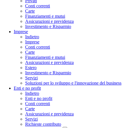
Privati
Conti correnti
Carte
Finanziamenti e mutui
Assicurazioni e previdenza
Investimento e Risparmio
Imprese
Indietro
Imprese
Conti correnti
Carte
Finanziamenti e mutui
Assicurazioni e previdenza
Estero
Investimento e Risparmio
Servizi
Soluzioni per lo sviluppo e l'innovazione del business
Enti e no profit
Indietro
Enti e no profit
Conti correnti
Carte
Assicurazioni e previdenza
Servizi
Richieste contributo