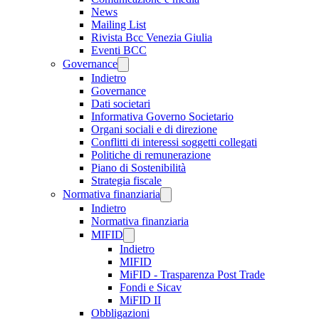
News
Mailing List
Rivista Bcc Venezia Giulia
Eventi BCC
Governance
Indietro
Governance
Dati societari
Informativa Governo Societario
Organi sociali e di direzione
Conflitti di interessi soggetti collegati
Politiche di remunerazione
Piano di Sostenibilità
Strategia fiscale
Normativa finanziaria
Indietro
Normativa finanziaria
MIFID
Indietro
MIFID
MiFID - Trasparenza Post Trade
Fondi e Sicav
MiFID II
Obbligazioni