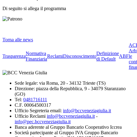
Di seguito si allega il programma
Torna alle news
ACF
Arbi
Normativa
Definizione
Trasparenza
Reclami
Disconoscimento
ABF
le
Finanziaria
di Default
cont
fina
Sede legale: via Roma, 20 - 34132 Trieste (TS)
Direzione: piazza della Repubblica, 9 - 34079 Staranzano
(GO)
Tel:
0481716111
C.F. 00064500317
Ufficio Segreteria email:
info@bccveneziagiulia.it
Ufficio Reclami
info@bccveneziagiulia.it
-
info@pec.bccveneziagiulia.it
Banca aderente al Gruppo Bancario Cooperativo Iccrea
Società partecipante al Gruppo IVA Gruppo Bancario