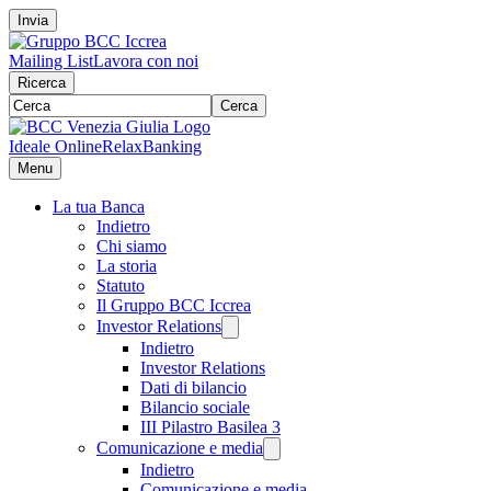
Invia
Mailing List
Lavora con noi
Ricerca
Cerca
Ideale Online
RelaxBanking
Menu
La tua Banca
Indietro
Chi siamo
La storia
Statuto
Il Gruppo BCC Iccrea
Investor Relations
Indietro
Investor Relations
Dati di bilancio
Bilancio sociale
III Pilastro Basilea 3
Comunicazione e media
Indietro
Comunicazione e media