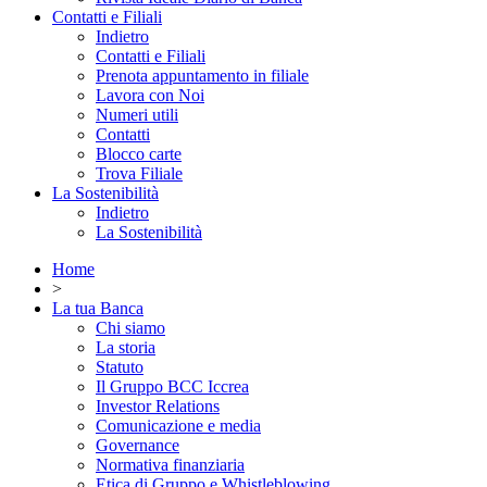
Contatti e Filiali
Indietro
Contatti e Filiali
Prenota appuntamento in filiale
Lavora con Noi
Numeri utili
Contatti
Blocco carte
Trova Filiale
La Sostenibilità
Indietro
La Sostenibilità
Home
>
La tua Banca
Chi siamo
La storia
Statuto
Il Gruppo BCC Iccrea
Investor Relations
Comunicazione e media
Governance
Normativa finanziaria
Etica di Gruppo e Whistleblowing