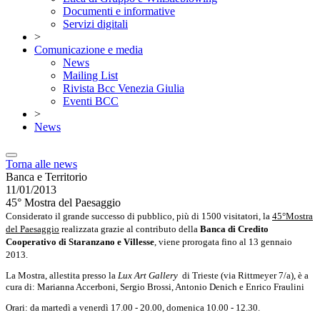
Documenti e informative
Servizi digitali
>
Comunicazione e media
News
Mailing List
Rivista Bcc Venezia Giulia
Eventi BCC
>
News
Torna alle news
Banca e Territorio
11/01/2013
45° Mostra del Paesaggio
Considerato il grande successo di pubblico, più di 1500 visitatori, la
45°Mostra
del Paesaggio
realizzata grazie al contributo della
Banca di Credito
Cooperativo di Staranzano e Villesse
, viene prorogata fino al 13 gennaio
2013.
La Mostra, allestita presso la
Lux Art Gallery
di Trieste (via Rittmeyer 7/a), è a
cura di: Marianna Accerboni, Sergio Brossi, Antonio Denich e Enrico Fraulini
Orari: da martedì a venerdì 17.00 - 20.00, domenica 10.00 - 12.30.