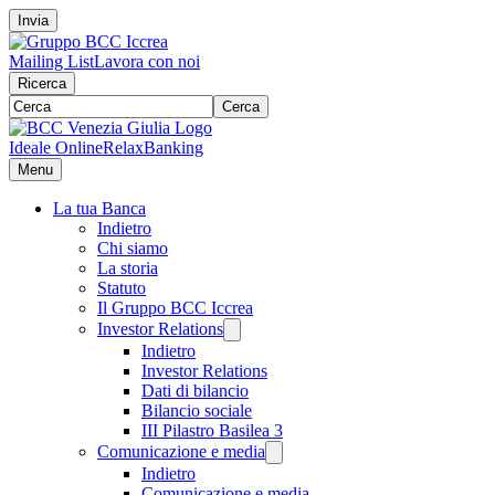
Invia
Mailing List
Lavora con noi
Ricerca
Cerca
Ideale Online
RelaxBanking
Menu
La tua Banca
Indietro
Chi siamo
La storia
Statuto
Il Gruppo BCC Iccrea
Investor Relations
Indietro
Investor Relations
Dati di bilancio
Bilancio sociale
III Pilastro Basilea 3
Comunicazione e media
Indietro
Comunicazione e media