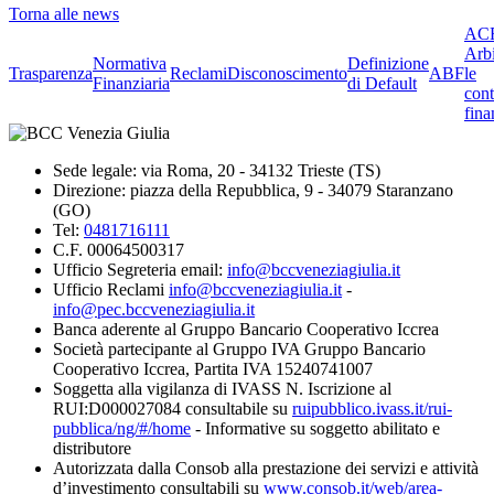
Torna alle news
ACF
Arbi
Normativa
Definizione
Trasparenza
Reclami
Disconoscimento
ABF
le
Finanziaria
di Default
cont
fina
Sede legale: via Roma, 20 - 34132 Trieste (TS)
Direzione: piazza della Repubblica, 9 - 34079 Staranzano
(GO)
Tel:
0481716111
C.F. 00064500317
Ufficio Segreteria email:
info@bccveneziagiulia.it
Ufficio Reclami
info@bccveneziagiulia.it
-
info@pec.bccveneziagiulia.it
Banca aderente al Gruppo Bancario Cooperativo Iccrea
Società partecipante al Gruppo IVA Gruppo Bancario
Cooperativo Iccrea, Partita IVA 15240741007
Soggetta alla vigilanza di IVASS N. Iscrizione al
RUI:D000027084 consultabile su
ruipubblico.ivass.it/rui-
pubblica/ng/#/home
- Informative su soggetto abilitato e
distributore
Autorizzata dalla Consob alla prestazione dei servizi e attività
d’investimento consultabili su
www.consob.it/web/area-