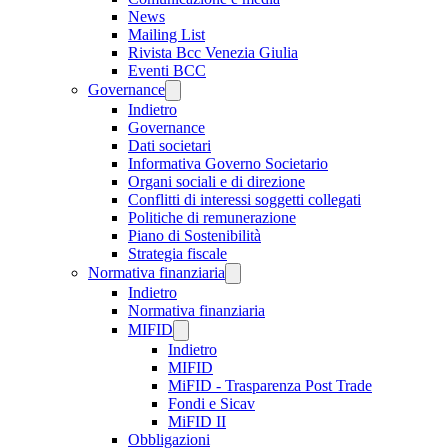
News
Mailing List
Rivista Bcc Venezia Giulia
Eventi BCC
Governance
Indietro
Governance
Dati societari
Informativa Governo Societario
Organi sociali e di direzione
Conflitti di interessi soggetti collegati
Politiche di remunerazione
Piano di Sostenibilità
Strategia fiscale
Normativa finanziaria
Indietro
Normativa finanziaria
MIFID
Indietro
MIFID
MiFID - Trasparenza Post Trade
Fondi e Sicav
MiFID II
Obbligazioni