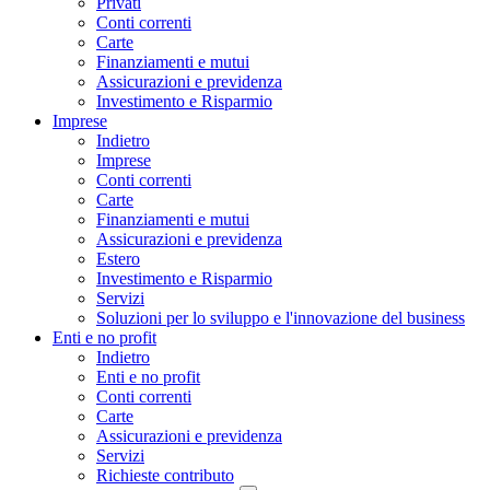
Privati
Conti correnti
Carte
Finanziamenti e mutui
Assicurazioni e previdenza
Investimento e Risparmio
Imprese
Indietro
Imprese
Conti correnti
Carte
Finanziamenti e mutui
Assicurazioni e previdenza
Estero
Investimento e Risparmio
Servizi
Soluzioni per lo sviluppo e l'innovazione del business
Enti e no profit
Indietro
Enti e no profit
Conti correnti
Carte
Assicurazioni e previdenza
Servizi
Richieste contributo