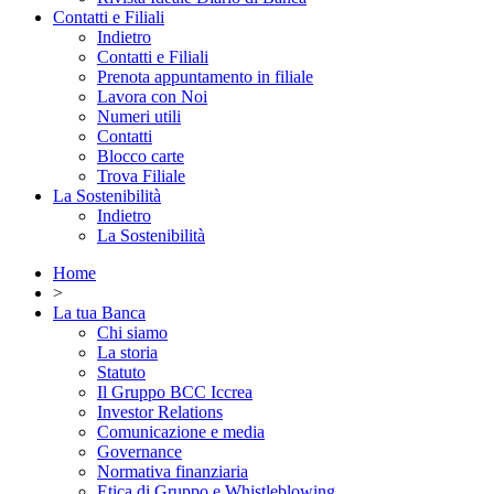
Contatti e Filiali
Indietro
Contatti e Filiali
Prenota appuntamento in filiale
Lavora con Noi
Numeri utili
Contatti
Blocco carte
Trova Filiale
La Sostenibilità
Indietro
La Sostenibilità
Home
>
La tua Banca
Chi siamo
La storia
Statuto
Il Gruppo BCC Iccrea
Investor Relations
Comunicazione e media
Governance
Normativa finanziaria
Etica di Gruppo e Whistleblowing