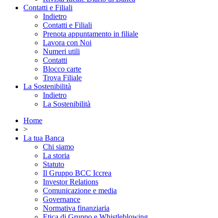
Contatti e Filiali
Indietro
Contatti e Filiali
Prenota appuntamento in filiale
Lavora con Noi
Numeri utili
Contatti
Blocco carte
Trova Filiale
La Sostenibilità
Indietro
La Sostenibilità
Home
>
La tua Banca
Chi siamo
La storia
Statuto
Il Gruppo BCC Iccrea
Investor Relations
Comunicazione e media
Governance
Normativa finanziaria
Etica di Gruppo e Whistleblowing