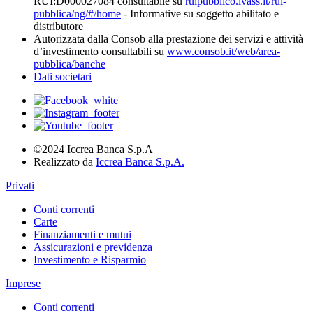
RUI:D000027084 consultabile su
ruipubblico.ivass.it/rui-
pubblica/ng/#/home
- Informative su soggetto abilitato e
distributore
Autorizzata dalla Consob alla prestazione dei servizi e attività
d’investimento consultabili su
www.consob.it/web/area-
pubblica/banche
Dati societari
©2024 Iccrea Banca S.p.A
Realizzato da
Iccrea Banca S.p.A.
Privati
Conti correnti
Carte
Finanziamenti e mutui
Assicurazioni e previdenza
Investimento e Risparmio
Imprese
Conti correnti