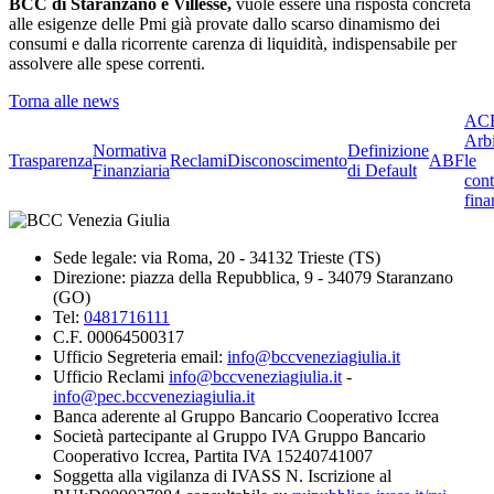
BCC di Staranzano e Villesse,
vuole essere una risposta concreta
alle esigenze delle Pmi già provate dallo scarso dinamismo dei
consumi e dalla ricorrente carenza di liquidità, indispensabile per
assolvere alle spese correnti.
Torna alle news
ACF
Arbi
Normativa
Definizione
Trasparenza
Reclami
Disconoscimento
ABF
le
Finanziaria
di Default
cont
fina
Sede legale: via Roma, 20 - 34132 Trieste (TS)
Direzione: piazza della Repubblica, 9 - 34079 Staranzano
(GO)
Tel:
0481716111
C.F. 00064500317
Ufficio Segreteria email:
info@bccveneziagiulia.it
Ufficio Reclami
info@bccveneziagiulia.it
-
info@pec.bccveneziagiulia.it
Banca aderente al Gruppo Bancario Cooperativo Iccrea
Società partecipante al Gruppo IVA Gruppo Bancario
Cooperativo Iccrea, Partita IVA 15240741007
Soggetta alla vigilanza di IVASS N. Iscrizione al