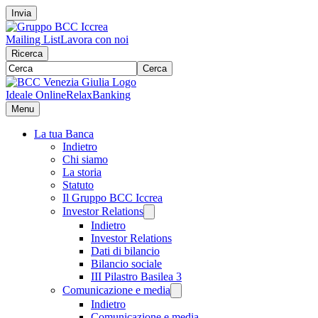
Invia
Mailing List
Lavora con noi
Ricerca
Cerca
Ideale Online
RelaxBanking
Menu
La tua Banca
Indietro
Chi siamo
La storia
Statuto
Il Gruppo BCC Iccrea
Investor Relations
Indietro
Investor Relations
Dati di bilancio
Bilancio sociale
III Pilastro Basilea 3
Comunicazione e media
Indietro
Comunicazione e media