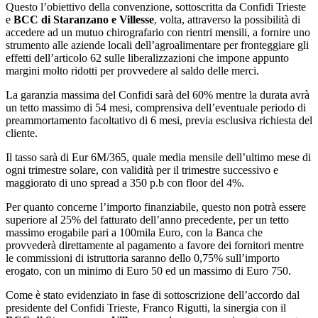
Questo l’obiettivo della convenzione, sottoscritta da Confidi Trieste
e
BCC di Staranzano e Villesse
, volta, attraverso la possibilità di
accedere ad un mutuo chirografario con rientri mensili, a fornire uno
strumento alle aziende locali dell’agroalimentare per fronteggiare gli
effetti dell’articolo 62 sulle liberalizzazioni che impone appunto
margini molto ridotti per provvedere al saldo delle merci.
La garanzia massima del Confidi sarà del 60% mentre la durata avrà
un tetto massimo di 54 mesi, comprensiva dell’eventuale periodo di
preammortamento facoltativo di 6 mesi, previa esclusiva richiesta del
cliente.
Il tasso sarà di Eur 6M/365, quale media mensile dell’ultimo mese di
ogni trimestre solare, con validità per il trimestre successivo e
maggiorato di uno spread a 350 p.b con floor del 4%.
Per quanto concerne l’importo finanziabile, questo non potrà essere
superiore al 25% del fatturato dell’anno precedente, per un tetto
massimo erogabile pari a 100mila Euro, con la Banca che
provvederà direttamente al pagamento a favore dei fornitori mentre
le commissioni di istruttoria saranno dello 0,75% sull’importo
erogato, con un minimo di Euro 50 ed un massimo di Euro 750.
Come è stato evidenziato in fase di sottoscrizione dell’accordo dal
presidente del Confidi Trieste, Franco Rigutti, la sinergia con il