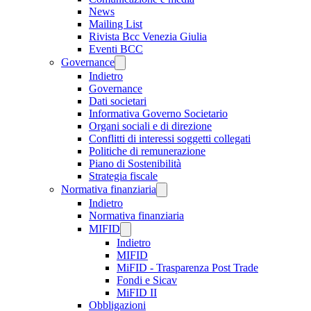
News
Mailing List
Rivista Bcc Venezia Giulia
Eventi BCC
Governance
Indietro
Governance
Dati societari
Informativa Governo Societario
Organi sociali e di direzione
Conflitti di interessi soggetti collegati
Politiche di remunerazione
Piano di Sostenibilità
Strategia fiscale
Normativa finanziaria
Indietro
Normativa finanziaria
MIFID
Indietro
MIFID
MiFID - Trasparenza Post Trade
Fondi e Sicav
MiFID II
Obbligazioni