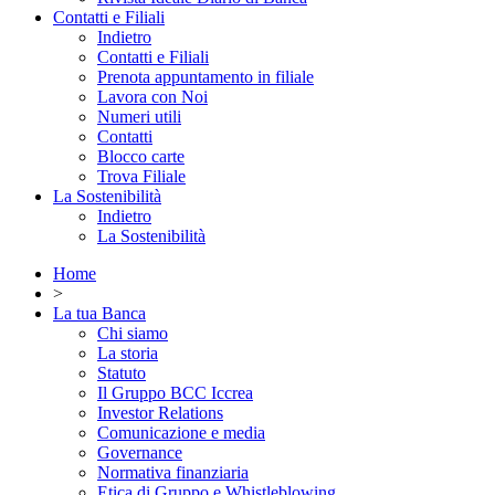
Contatti e Filiali
Indietro
Contatti e Filiali
Prenota appuntamento in filiale
Lavora con Noi
Numeri utili
Contatti
Blocco carte
Trova Filiale
La Sostenibilità
Indietro
La Sostenibilità
Home
>
La tua Banca
Chi siamo
La storia
Statuto
Il Gruppo BCC Iccrea
Investor Relations
Comunicazione e media
Governance
Normativa finanziaria
Etica di Gruppo e Whistleblowing