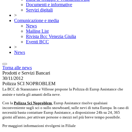
Documenti e informative
Servizi digitali
>
Comunicazione e media
News
Mailing List
Rivista Bcc Venezia Giulia
Eventi BCC
>
News
Torna alle news
Prodotti e Servizi Bancari
30/11/2012
Polizza SCI NOPROBLEM
La BCC di Staranzano e Villesse propone la Polizza di Europ Assistance che
assiste e tutela gli amanti della neve.
Con la
Polizza Sci Noproblem
, Europ Assistance risolve qualsiasi
inconveniente sugli sci o sullo snowboard, sulle nevi di tutta Europa. In caso di
necessità basta contattare Europ Assistance, a disposizione 24h su 24, 365
giorni all'anno, per attivare persone o mezzi nel più breve tempo possibile.
Per maggiori informazioni rivolgersi in Filiale