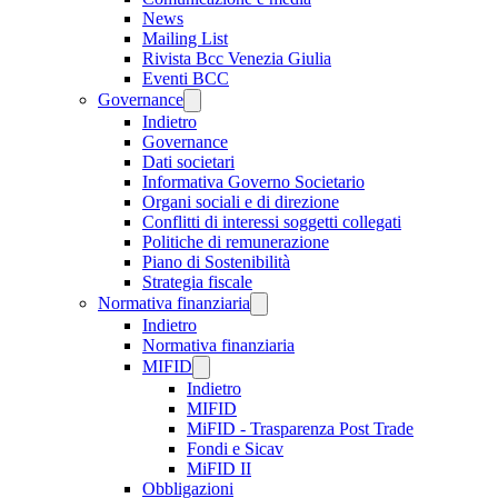
News
Mailing List
Rivista Bcc Venezia Giulia
Eventi BCC
Governance
Indietro
Governance
Dati societari
Informativa Governo Societario
Organi sociali e di direzione
Conflitti di interessi soggetti collegati
Politiche di remunerazione
Piano di Sostenibilità
Strategia fiscale
Normativa finanziaria
Indietro
Normativa finanziaria
MIFID
Indietro
MIFID
MiFID - Trasparenza Post Trade
Fondi e Sicav
MiFID II
Obbligazioni