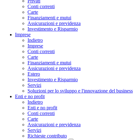
Privati
Conti correnti
Carte
Finanziamenti e mutui
Assicurazioni e previdenza
Investimento e Risparmio
Imprese
Indietro
Imprese
Conti correnti
Carte
Finanziamenti e mutui
Assicurazioni e previdenza
Estero
Investimento e Risparmio
Servizi
Soluzioni per lo sviluppo e l'innovazione del business
Enti e no profit
Indietro
Enti e no profit
Conti correnti
Carte
Assicurazioni e previdenza
Servizi
Richieste contributo