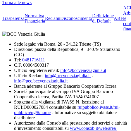
Torna alle news
ACF
Arbi
Normativa
Definizione
Trasparenza
Reclami
Disconoscimento
ABF
le
Finanziaria
di Default
cont
fina
Sede legale: via Roma, 20 - 34132 Trieste (TS)
Direzione: piazza della Repubblica, 9 - 34079 Staranzano
(GO)
Tel:
0481716111
C.F. 00064500317
Ufficio Segreteria email:
info@bccveneziagiulia.it
Ufficio Reclami
info@bccveneziagiulia.it
-
info@pec.bccveneziagiulia.it
Banca aderente al Gruppo Bancario Cooperativo Iccrea
Società partecipante al Gruppo IVA Gruppo Bancario
Cooperativo Iccrea, Partita IVA 15240741007
Soggetta alla vigilanza di IVASS N. Iscrizione al
RUI:D000027084 consultabile su
ruipubblico.ivass.it/rui-
pubblica/ng/#/home
- Informative su soggetto abilitato e
distributore
Autorizzata dalla Consob alla prestazione dei servizi e attività
d’investimento consultabili su
www.consob.it/web/area-