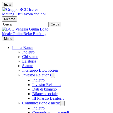
Invia
Mailing List
Lavora con noi
Ricerca
Cerca
Ideale Online
RelaxBanking
Menu
La tua Banca
Indietro
Chi siamo
La storia
Statuto
Il Gruppo BCC Iccrea
Investor Relations
Indietro
Investor Relations
Dati di bilancio
Bilancio sociale
III Pilastro Basilea 3
Comunicazione e media
Indietro
Comunicazione e media