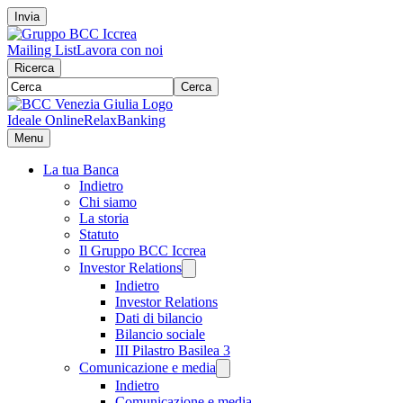
Invia
Mailing List
Lavora con noi
Ricerca
Cerca
Ideale Online
RelaxBanking
Menu
La tua Banca
Indietro
Chi siamo
La storia
Statuto
Il Gruppo BCC Iccrea
Investor Relations
Indietro
Investor Relations
Dati di bilancio
Bilancio sociale
III Pilastro Basilea 3
Comunicazione e media
Indietro
Comunicazione e media