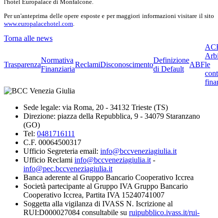
l'hotel Europalace di Monfalcone.
Per un'anteprima delle opere esposte e per maggiori informazioni visitare il sito
www.europalacehotel.com
.
Torna alle news
ACF
Arbi
Normativa
Definizione
Trasparenza
Reclami
Disconoscimento
ABF
le
Finanziaria
di Default
cont
fina
Sede legale: via Roma, 20 - 34132 Trieste (TS)
Direzione: piazza della Repubblica, 9 - 34079 Staranzano
(GO)
Tel:
0481716111
C.F. 00064500317
Ufficio Segreteria email:
info@bccveneziagiulia.it
Ufficio Reclami
info@bccveneziagiulia.it
-
info@pec.bccveneziagiulia.it
Banca aderente al Gruppo Bancario Cooperativo Iccrea
Società partecipante al Gruppo IVA Gruppo Bancario
Cooperativo Iccrea, Partita IVA 15240741007
Soggetta alla vigilanza di IVASS N. Iscrizione al
RUI:D000027084 consultabile su
ruipubblico.ivass.it/rui-