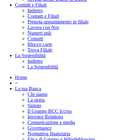
Contatti e Filiali
Indietro
Contatti e Filiali
Prenota appuntamento in filiale
Lavora con Noi
Numeri utili
Contatti
Blocco carte
Trova Filiale
La Sostenibilità
Indietro
La Sostenibilità
Home
>
La tua Banca
Chi siamo
La storia
Statuto
Il Gruppo BCC Iccrea
Investor Relations
Comunicazione e media
Governance
Normativa finanziaria
Etica di Gruppo e Whistleblowing