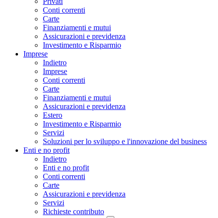
Privati
Conti correnti
Carte
Finanziamenti e mutui
Assicurazioni e previdenza
Investimento e Risparmio
Imprese
Indietro
Imprese
Conti correnti
Carte
Finanziamenti e mutui
Assicurazioni e previdenza
Estero
Investimento e Risparmio
Servizi
Soluzioni per lo sviluppo e l'innovazione del business
Enti e no profit
Indietro
Enti e no profit
Conti correnti
Carte
Assicurazioni e previdenza
Servizi
Richieste contributo