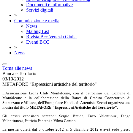
Documenti e informative
Servizi digitali
>
Comunicazione e media
News
Mailing List
Rivista Bcc Venezia Giulia
Eventi BCC
>
News
Torna alle news
Banca e Territorio
03/10/2012
METAFORE "Espressioni artistiche del territorio"
L'Associazione Lions Club Monfalcone, con il patrocinio del Comune di
Monfalcone e la collaborazione della Banca di Credito Cooperativo di
Staranzano e Villesse, dell'Europalace Hotel e di Artemisia Eventi organizza una
mostra dal titolo
METAFORE "Espressioni Artistiche del Territorio"
.
Gli artisti espositori saranno: Sergio Braida, Enzo Valentinuz, Diego
Valentinuzzi, Patrizia Panteni e Vilma Canton.
La mostra durerà
dal 5 ottobre 2012 al 5 dicembre 2012
e avrà sede presso