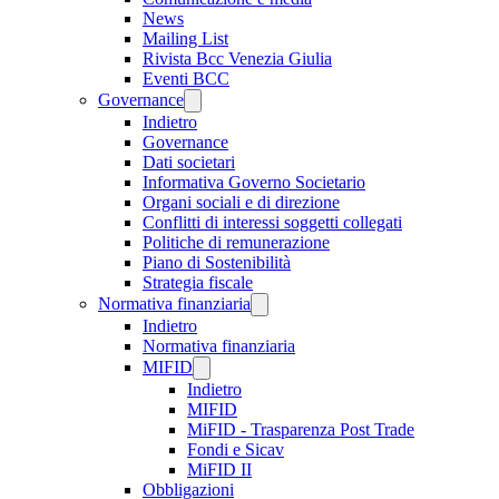
News
Mailing List
Rivista Bcc Venezia Giulia
Eventi BCC
Governance
Indietro
Governance
Dati societari
Informativa Governo Societario
Organi sociali e di direzione
Conflitti di interessi soggetti collegati
Politiche di remunerazione
Piano di Sostenibilità
Strategia fiscale
Normativa finanziaria
Indietro
Normativa finanziaria
MIFID
Indietro
MIFID
MiFID - Trasparenza Post Trade
Fondi e Sicav
MiFID II
Obbligazioni