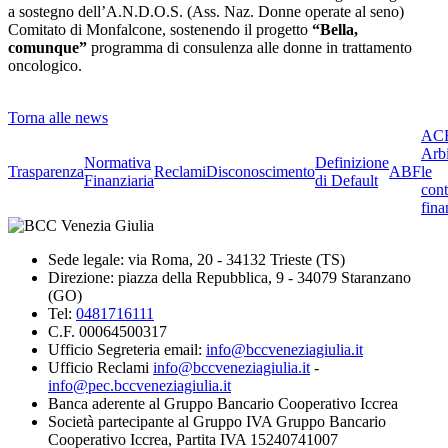
a sostegno dell’A.N.D.O.S. (Ass. Naz. Donne operate al seno)
Comitato di Monfalcone, sostenendo il progetto
“Bella,
comunque”
programma di consulenza alle donne in trattamento
oncologico.
Torna alle news
ACF
Arbi
Normativa
Definizione
Trasparenza
Reclami
Disconoscimento
ABF
le
Finanziaria
di Default
cont
fina
Sede legale: via Roma, 20 - 34132 Trieste (TS)
Direzione: piazza della Repubblica, 9 - 34079 Staranzano
(GO)
Tel:
0481716111
C.F. 00064500317
Ufficio Segreteria email:
info@bccveneziagiulia.it
Ufficio Reclami
info@bccveneziagiulia.it
-
info@pec.bccveneziagiulia.it
Banca aderente al Gruppo Bancario Cooperativo Iccrea
Società partecipante al Gruppo IVA Gruppo Bancario
Cooperativo Iccrea, Partita IVA 15240741007