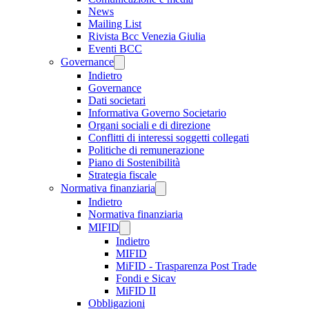
News
Mailing List
Rivista Bcc Venezia Giulia
Eventi BCC
Governance
Indietro
Governance
Dati societari
Informativa Governo Societario
Organi sociali e di direzione
Conflitti di interessi soggetti collegati
Politiche di remunerazione
Piano di Sostenibilità
Strategia fiscale
Normativa finanziaria
Indietro
Normativa finanziaria
MIFID
Indietro
MIFID
MiFID - Trasparenza Post Trade
Fondi e Sicav
MiFID II
Obbligazioni