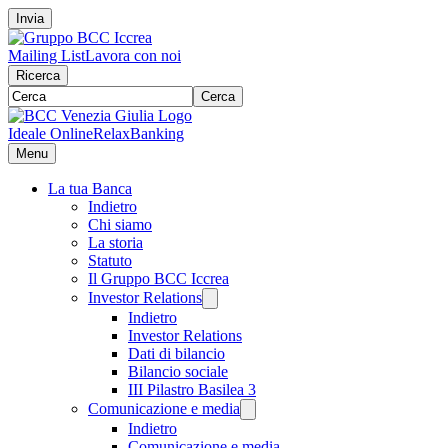
Invia
Mailing List
Lavora con noi
Ricerca
Cerca
Ideale Online
RelaxBanking
Menu
La tua Banca
Indietro
Chi siamo
La storia
Statuto
Il Gruppo BCC Iccrea
Investor Relations
Indietro
Investor Relations
Dati di bilancio
Bilancio sociale
III Pilastro Basilea 3
Comunicazione e media
Indietro
Comunicazione e media