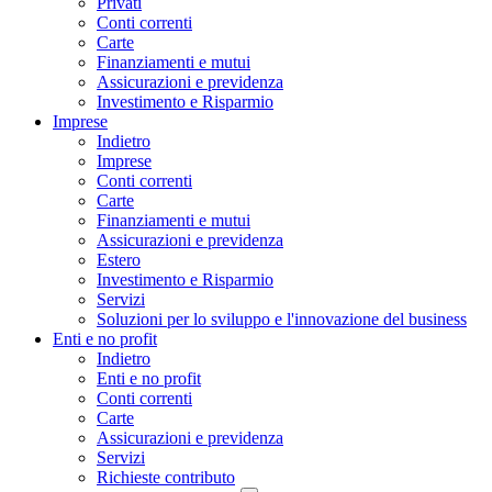
Privati
Conti correnti
Carte
Finanziamenti e mutui
Assicurazioni e previdenza
Investimento e Risparmio
Imprese
Indietro
Imprese
Conti correnti
Carte
Finanziamenti e mutui
Assicurazioni e previdenza
Estero
Investimento e Risparmio
Servizi
Soluzioni per lo sviluppo e l'innovazione del business
Enti e no profit
Indietro
Enti e no profit
Conti correnti
Carte
Assicurazioni e previdenza
Servizi
Richieste contributo