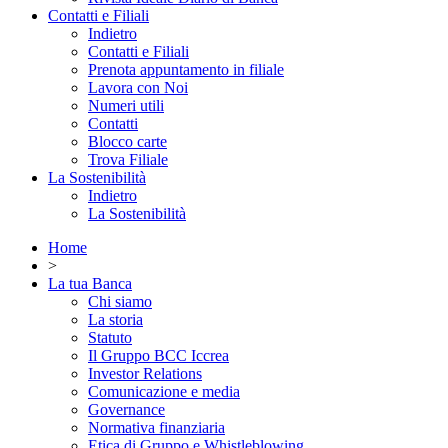
Contatti e Filiali
Indietro
Contatti e Filiali
Prenota appuntamento in filiale
Lavora con Noi
Numeri utili
Contatti
Blocco carte
Trova Filiale
La Sostenibilità
Indietro
La Sostenibilità
Home
>
La tua Banca
Chi siamo
La storia
Statuto
Il Gruppo BCC Iccrea
Investor Relations
Comunicazione e media
Governance
Normativa finanziaria
Etica di Gruppo e Whistleblowing