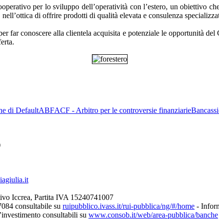
Cooperativo per lo sviluppo dell’operatività con l’estero, un obiettivo ch
, nell’ottica di offrire prodotti di qualità elevata e consulenza specializ
 far conoscere alla clientela acquisita e potenziale le opportunità del 
erta.
ne di Default
ABF
ACF - Arbitro per le controversie finanziarie
Bancassi
)
giulia.it
ivo Iccrea, Partita IVA 15240741007
7084 consultabile su
ruipubblico.ivass.it/rui-pubblica/ng/#/home
- Inform
d’investimento consultabili su
www.consob.it/web/area-pubblica/banche