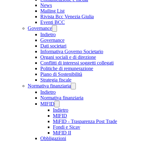
News
Mailing List
Rivista Bcc Venezia Giulia
Eventi BCC
Governance
Indietro
Governance
Dati societari
Informativa Governo Societario
Organi sociali e di direzione
Conflitti di interessi soggetti collegati
Politiche di remunerazione
Piano di Sostenibilità
Strategia fiscale
Normativa finanziaria
Indietro
Normativa finanziaria
MIFID
Indietro
MIFID
MiFID - Trasparenza Post Trade
Fondi e Sicav
MiFID II
Obbligazioni