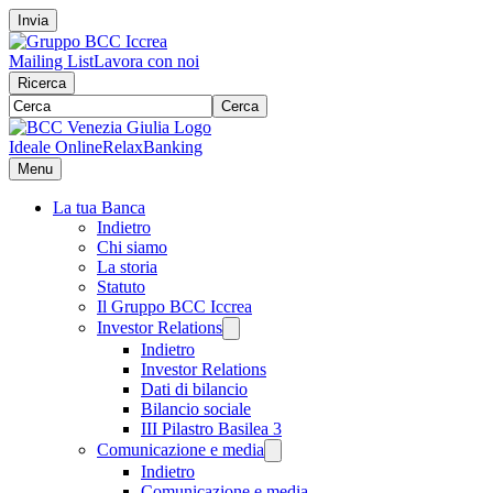
Invia
Mailing List
Lavora con noi
Ricerca
Cerca
Ideale Online
RelaxBanking
Menu
La tua Banca
Indietro
Chi siamo
La storia
Statuto
Il Gruppo BCC Iccrea
Investor Relations
Indietro
Investor Relations
Dati di bilancio
Bilancio sociale
III Pilastro Basilea 3
Comunicazione e media
Indietro
Comunicazione e media