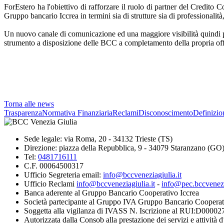
ForEstero ha l'obiettivo di rafforzare il ruolo di partner del Credito 
Gruppo bancario Iccrea in termini sia di strutture sia di professionalità
Un nuovo canale di comunicazione ed una maggiore visibilità quindi per
strumento a disposizione delle BCC a completamento della propria off
Torna alle news
Trasparenza
Normativa Finanziaria
Reclami
Disconoscimento
Definizio
Sede legale: via Roma, 20 - 34132 Trieste (TS)
Direzione: piazza della Repubblica, 9 - 34079 Staranzano (GO
Tel:
0481716111
C.F. 00064500317
Ufficio Segreteria email:
info@bccveneziagiulia.it
Ufficio Reclami
info@bccveneziagiulia.it
-
info@pec.bccvenezia
Banca aderente al Gruppo Bancario Cooperativo Iccrea
Società partecipante al Gruppo IVA Gruppo Bancario Cooperat
Soggetta alla vigilanza di IVASS N. Iscrizione al RUI:D00002
Autorizzata dalla Consob alla prestazione dei servizi e attività 