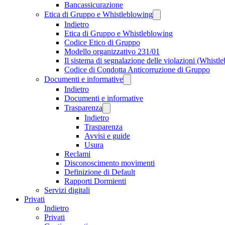
Bancassicurazione
Etica di Gruppo e Whistleblowing
Indietro
Etica di Gruppo e Whistleblowing
Codice Etico di Gruppo
Modello organizzativo 231/01
Il sistema di segnalazione delle violazioni (Whistl
Codice di Condotta Anticorruzione di Gruppo
Documenti e informative
Indietro
Documenti e informative
Trasparenza
Indietro
Trasparenza
Avvisi e guide
Usura
Reclami
Disconoscimento movimenti
Definizione di Default
Rapporti Dormienti
Servizi digitali
Privati
Indietro
Privati