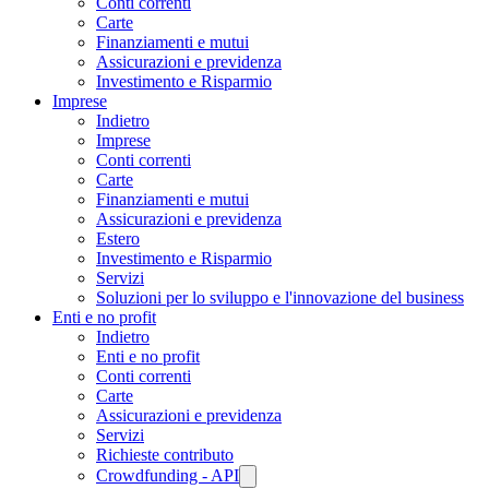
Conti correnti
Carte
Finanziamenti e mutui
Assicurazioni e previdenza
Investimento e Risparmio
Imprese
Indietro
Imprese
Conti correnti
Carte
Finanziamenti e mutui
Assicurazioni e previdenza
Estero
Investimento e Risparmio
Servizi
Soluzioni per lo sviluppo e l'innovazione del business
Enti e no profit
Indietro
Enti e no profit
Conti correnti
Carte
Assicurazioni e previdenza
Servizi
Richieste contributo
Crowdfunding - API