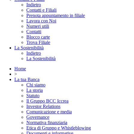
Indietro
Contatti e Filiali
Prenota appuntamento in filiale
Lavora con Noi
Numeri utili
Contatti
Blocco carte
Trova Filiale
La Sostenibilità
Indietro
La Sostenibilità
Home
>
La tua Banca
Chi siamo
La storia
Statuto
Il Gruppo BCC Iccrea
Investor Relations
Comunicazione e media
Governance
Normativa finanziaria
Etica di Gruppo e Whistleblowing
Documenti e informative