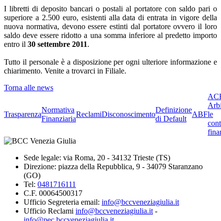
I libretti di deposito bancari o postali al portatore con saldo pari o
superiore a 2.500 euro, esistenti alla data di entrata in vigore della
nuova normativa, devono essere estinti dal portatore ovvero il loro
saldo deve essere ridotto a una somma inferiore al predetto importo
entro il
30 settembre 2011
.
Tutto il personale è a disposizione per ogni ulteriore informazione e
chiarimento. Venite a trovarci in Filiale.
Torna alle news
ACF
Arbi
Normativa
Definizione
Trasparenza
Reclami
Disconoscimento
ABF
le
Finanziaria
di Default
cont
fina
Sede legale: via Roma, 20 - 34132 Trieste (TS)
Direzione: piazza della Repubblica, 9 - 34079 Staranzano
(GO)
Tel:
0481716111
C.F. 00064500317
Ufficio Segreteria email:
info@bccveneziagiulia.it
Ufficio Reclami
info@bccveneziagiulia.it
-
info@pec.bccveneziagiulia.it