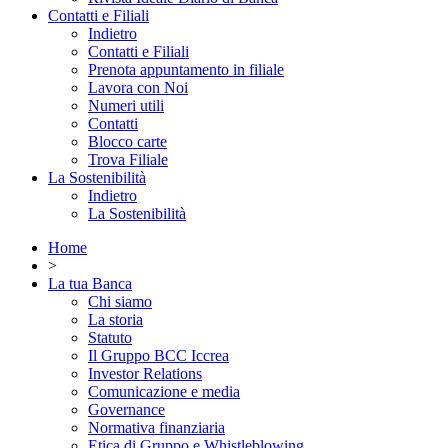
Contatti e Filiali
Indietro
Contatti e Filiali
Prenota appuntamento in filiale
Lavora con Noi
Numeri utili
Contatti
Blocco carte
Trova Filiale
La Sostenibilità
Indietro
La Sostenibilità
Home
>
La tua Banca
Chi siamo
La storia
Statuto
Il Gruppo BCC Iccrea
Investor Relations
Comunicazione e media
Governance
Normativa finanziaria
Etica di Gruppo e Whistleblowing