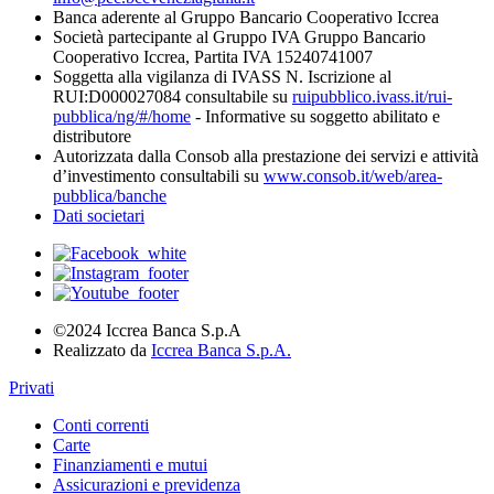
Banca aderente al Gruppo Bancario Cooperativo Iccrea
Società partecipante al Gruppo IVA Gruppo Bancario
Cooperativo Iccrea, Partita IVA 15240741007
Soggetta alla vigilanza di IVASS N. Iscrizione al
RUI:D000027084 consultabile su
ruipubblico.ivass.it/rui-
pubblica/ng/#/home
- Informative su soggetto abilitato e
distributore
Autorizzata dalla Consob alla prestazione dei servizi e attività
d’investimento consultabili su
www.consob.it/web/area-
pubblica/banche
Dati societari
©2024 Iccrea Banca S.p.A
Realizzato da
Iccrea Banca S.p.A.
Privati
Conti correnti
Carte
Finanziamenti e mutui
Assicurazioni e previdenza