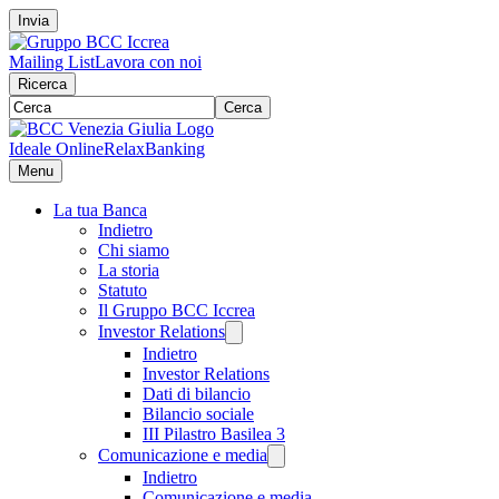
Invia
Mailing List
Lavora con noi
Ricerca
Cerca
Ideale Online
RelaxBanking
Menu
La tua Banca
Indietro
Chi siamo
La storia
Statuto
Il Gruppo BCC Iccrea
Investor Relations
Indietro
Investor Relations
Dati di bilancio
Bilancio sociale
III Pilastro Basilea 3
Comunicazione e media
Indietro
Comunicazione e media