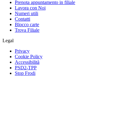
Prenota appuntamento in filiale
Lavora con Noi
Numeri utili
Contatti
Blocco carte
Trova Filiale
Legal
Privacy
Cookie Policy
Accessibilità
PSD2-TPP
Stop Frodi