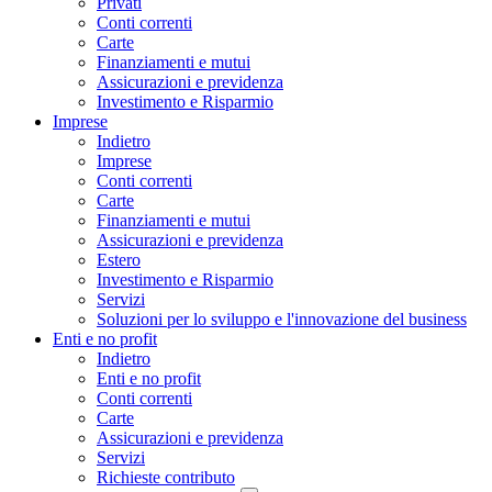
Privati
Conti correnti
Carte
Finanziamenti e mutui
Assicurazioni e previdenza
Investimento e Risparmio
Imprese
Indietro
Imprese
Conti correnti
Carte
Finanziamenti e mutui
Assicurazioni e previdenza
Estero
Investimento e Risparmio
Servizi
Soluzioni per lo sviluppo e l'innovazione del business
Enti e no profit
Indietro
Enti e no profit
Conti correnti
Carte
Assicurazioni e previdenza
Servizi
Richieste contributo