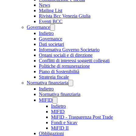
News
Mailing List
Rivista Bcc Venezia Giulia
Eventi BCC
Governance
Indietro
Governance
Dati societari
Informativa Governo Societario
Organi sociali e di direzione
Conflitti di interessi soggetti collegati
Politiche di remunerazione
Piano di Sostenibilità
Strategia fiscale
Normativa finanziaria
Indietro
Normativa finanziaria
MIFID
Indietro
MIFID
MiFID - Trasparenza Post Trade
Fondi e Sicav
MiFID II
Obbligazioni