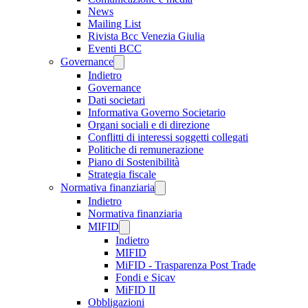
News
Mailing List
Rivista Bcc Venezia Giulia
Eventi BCC
Governance
Indietro
Governance
Dati societari
Informativa Governo Societario
Organi sociali e di direzione
Conflitti di interessi soggetti collegati
Politiche di remunerazione
Piano di Sostenibilità
Strategia fiscale
Normativa finanziaria
Indietro
Normativa finanziaria
MIFID
Indietro
MIFID
MiFID - Trasparenza Post Trade
Fondi e Sicav
MiFID II
Obbligazioni