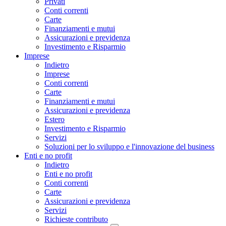
Privati
Conti correnti
Carte
Finanziamenti e mutui
Assicurazioni e previdenza
Investimento e Risparmio
Imprese
Indietro
Imprese
Conti correnti
Carte
Finanziamenti e mutui
Assicurazioni e previdenza
Estero
Investimento e Risparmio
Servizi
Soluzioni per lo sviluppo e l'innovazione del business
Enti e no profit
Indietro
Enti e no profit
Conti correnti
Carte
Assicurazioni e previdenza
Servizi
Richieste contributo