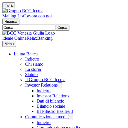
Invia
Mailing List
Lavora con noi
Ricerca
Cerca
Ideale Online
RelaxBanking
Menu
La tua Banca
Indietro
Chi siamo
La storia
Statuto
Il Gruppo BCC Iccrea
Investor Relations
Indietro
Investor Relations
Dati di bilancio
Bilancio sociale
III Pilastro Basilea 3
Comunicazione e media
Indietro
Comunicazione e media