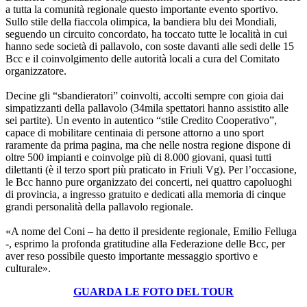
a tutta la comunità regionale questo importante evento sportivo.
Sullo stile della fiaccola olimpica, la bandiera blu dei Mondiali,
seguendo un circuito concordato, ha toccato tutte le località in cui
hanno sede società di pallavolo, con soste davanti alle sedi delle 15
Bcc e il coinvolgimento delle autorità locali a cura del Comitato
organizzatore.
Decine gli “sbandieratori” coinvolti, accolti sempre con gioia dai
simpatizzanti della pallavolo (34mila spettatori hanno assistito alle
sei partite). Un evento in autentico “stile Credito Cooperativo”,
capace di mobilitare centinaia di persone attorno a uno sport
raramente da prima pagina, ma che nelle nostra regione dispone di
oltre 500 impianti e coinvolge più di 8.000 giovani, quasi tutti
dilettanti (è il terzo sport più praticato in Friuli Vg). Per l’occasione,
le Bcc hanno pure organizzato dei concerti, nei quattro capoluoghi
di provincia, a ingresso gratuito e dedicati alla memoria di cinque
grandi personalità della pallavolo regionale.
«A nome del Coni – ha detto il presidente regionale, Emilio Felluga
-, esprimo la profonda gratitudine alla Federazione delle Bcc, per
aver reso possibile questo importante messaggio sportivo e
culturale».
GUARDA LE FOTO DEL TOUR