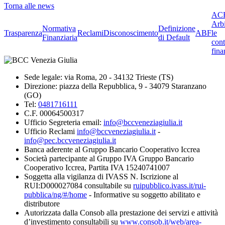
Torna alle news
ACF
Arbi
Normativa
Definizione
Trasparenza
Reclami
Disconoscimento
ABF
le
Finanziaria
di Default
cont
fina
Sede legale: via Roma, 20 - 34132 Trieste (TS)
Direzione: piazza della Repubblica, 9 - 34079 Staranzano
(GO)
Tel:
0481716111
C.F. 00064500317
Ufficio Segreteria email:
info@bccveneziagiulia.it
Ufficio Reclami
info@bccveneziagiulia.it
-
info@pec.bccveneziagiulia.it
Banca aderente al Gruppo Bancario Cooperativo Iccrea
Società partecipante al Gruppo IVA Gruppo Bancario
Cooperativo Iccrea, Partita IVA 15240741007
Soggetta alla vigilanza di IVASS N. Iscrizione al
RUI:D000027084 consultabile su
ruipubblico.ivass.it/rui-
pubblica/ng/#/home
- Informative su soggetto abilitato e
distributore
Autorizzata dalla Consob alla prestazione dei servizi e attività
d’investimento consultabili su
www.consob.it/web/area-