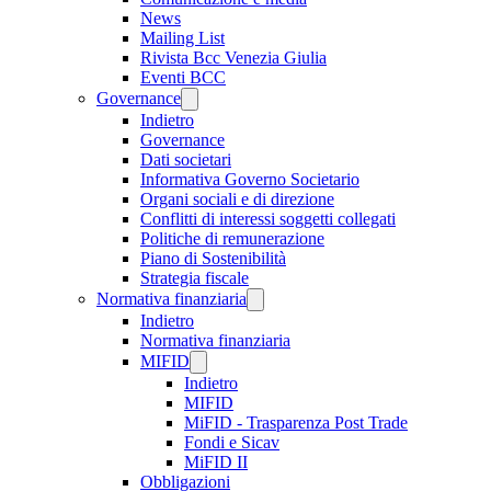
News
Mailing List
Rivista Bcc Venezia Giulia
Eventi BCC
Governance
Indietro
Governance
Dati societari
Informativa Governo Societario
Organi sociali e di direzione
Conflitti di interessi soggetti collegati
Politiche di remunerazione
Piano di Sostenibilità
Strategia fiscale
Normativa finanziaria
Indietro
Normativa finanziaria
MIFID
Indietro
MIFID
MiFID - Trasparenza Post Trade
Fondi e Sicav
MiFID II
Obbligazioni