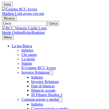
Invia
Mailing List
Lavora con noi
Ricerca
Cerca
Ideale Online
RelaxBanking
Menu
La tua Banca
Indietro
Chi siamo
La storia
Statuto
Il Gruppo BCC Iccrea
Investor Relations
Indietro
Investor Relations
Dati di bilancio
Bilancio sociale
III Pilastro Basilea 3
Comunicazione e media
Indietro
Comunicazione e media