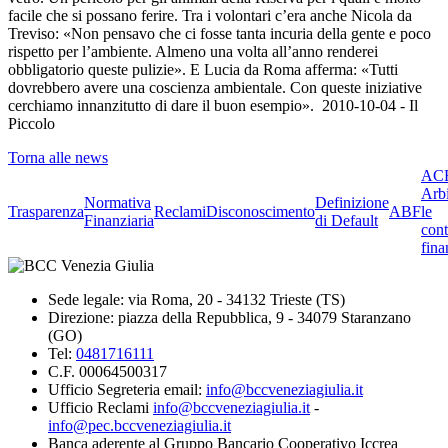
facile che si possano ferire. Tra i volontari c’era anche Nicola da
Treviso: «Non pensavo che ci fosse tanta incuria della gente e poco
rispetto per l’ambiente. Almeno una volta all’anno renderei
obbligatorio queste pulizie». E Lucia da Roma afferma: «Tutti
dovrebbero avere una coscienza ambientale. Con queste iniziative
cerchiamo innanzitutto di dare il buon esempio». 2010-10-04 - Il
Piccolo
Torna alle news
ACF
Arbi
Normativa
Definizione
Trasparenza
Reclami
Disconoscimento
ABF
le
Finanziaria
di Default
cont
fina
Sede legale: via Roma, 20 - 34132 Trieste (TS)
Direzione: piazza della Repubblica, 9 - 34079 Staranzano
(GO)
Tel:
0481716111
C.F. 00064500317
Ufficio Segreteria email:
info@bccveneziagiulia.it
Ufficio Reclami
info@bccveneziagiulia.it
-
info@pec.bccveneziagiulia.it
Banca aderente al Gruppo Bancario Cooperativo Iccrea