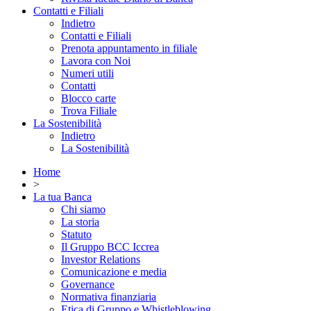
Contatti e Filiali
Indietro
Contatti e Filiali
Prenota appuntamento in filiale
Lavora con Noi
Numeri utili
Contatti
Blocco carte
Trova Filiale
La Sostenibilità
Indietro
La Sostenibilità
Home
>
La tua Banca
Chi siamo
La storia
Statuto
Il Gruppo BCC Iccrea
Investor Relations
Comunicazione e media
Governance
Normativa finanziaria
Etica di Gruppo e Whistleblowing