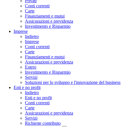
Privati
Conti correnti
Carte
Finanziamenti e mutui
Assicurazioni e previdenza
Investimento e Risparmio
Imprese
Indietro
Imprese
Conti correnti
Carte
Finanziamenti e mutui
Assicurazioni e previdenza
Estero
Investimento e Risparmio
Servizi
Soluzioni per lo sviluppo e l'innovazione del business
Enti e no profit
Indietro
Enti e no profit
Conti correnti
Carte
Assicurazioni e previdenza
Servizi
Richieste contributo