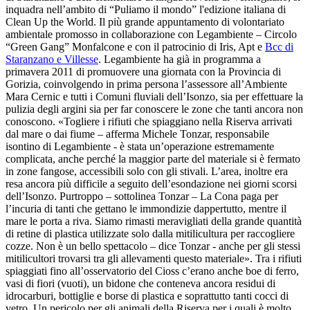
inquadra nell’ambito di “Puliamo il mondo” l'edizione italiana di
Clean Up the World. Il più grande appuntamento di volontariato
ambientale promosso in collaborazione con Legambiente – Circolo
“Green Gang” Monfalcone e con il patrocinio di Iris, Apt e
Bcc di
Staranzano e Villesse
. Legambiente ha già in programma a
primavera 2011 di promuovere una giornata con la Provincia di
Gorizia, coinvolgendo in prima persona l’assessore all’Ambiente
Mara Cernic e tutti i Comuni fluviali dell’Isonzo, sia per effettuare la
pulizia degli argini sia per far conoscere le zone che tanti ancora non
conoscono. «Togliere i rifiuti che spiaggiano nella Riserva arrivati
dal mare o dai fiume – afferma Michele Tonzar, responsabile
isontino di Legambiente - è stata un’operazione estremamente
complicata, anche perché la maggior parte del materiale si è fermato
in zone fangose, accessibili solo con gli stivali. L’area, inoltre era
resa ancora più difficile a seguito dell’esondazione nei giorni scorsi
dell’Isonzo. Purtroppo – sottolinea Tonzar – La Cona paga per
l’incuria di tanti che gettano le immondizie dappertutto, mentre il
mare le porta a riva. Siamo rimasti meravigliati della grande quantità
di retine di plastica utilizzate solo dalla mitilicultura per raccogliere
cozze. Non è un bello spettacolo – dice Tonzar - anche per gli stessi
mitilicultori trovarsi tra gli allevamenti questo materiale». Tra i rifiuti
spiaggiati fino all’osservatorio del Cioss c’erano anche boe di ferro,
vasi di fiori (vuoti), un bidone che conteneva ancora residui di
idrocarburi, bottiglie e borse di plastica e soprattutto tanti cocci di
vetro. Un pericolo per gli animali della Riserva per i quali è molto