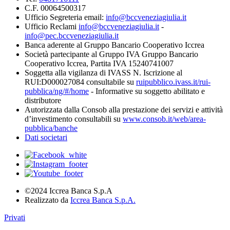
C.F. 00064500317
Ufficio Segreteria email:
info@bccveneziagiulia.it
Ufficio Reclami
info@bccveneziagiulia.it
-
info@pec.bccveneziagiulia.it
Banca aderente al Gruppo Bancario Cooperativo Iccrea
Società partecipante al Gruppo IVA Gruppo Bancario
Cooperativo Iccrea, Partita IVA 15240741007
Soggetta alla vigilanza di IVASS N. Iscrizione al
RUI:D000027084 consultabile su
ruipubblico.ivass.it/rui-
pubblica/ng/#/home
- Informative su soggetto abilitato e
distributore
Autorizzata dalla Consob alla prestazione dei servizi e attività
d’investimento consultabili su
www.consob.it/web/area-
pubblica/banche
Dati societari
©2024 Iccrea Banca S.p.A
Realizzato da
Iccrea Banca S.p.A.
Privati