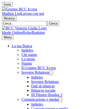
Invia
Mailing List
Lavora con noi
Ricerca
Cerca
Ideale Online
RelaxBanking
Menu
La tua Banca
Indietro
Chi siamo
La storia
Statuto
Il Gruppo BCC Iccrea
Investor Relations
Indietro
Investor Relations
Dati di bilancio
Bilancio sociale
III Pilastro Basilea 3
Comunicazione e media
Indietro
Comunicazione e media