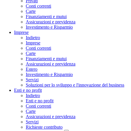
Privati
Conti correnti
Carte
Finanziamenti e mutui
Assicurazioni e previdenza
Investimento e Risparmio
Imprese
Indietro
Imprese
Conti correnti
Carte
Finanziamenti e mutui
Assicurazioni e previdenza
Estero
Investimento e Risparmio
Servizi
Soluzioni per lo sviluppo e l'innovazione del business
Enti e no profit
Indietro
Enti e no profit
Conti correnti
Carte
Assicurazioni e previdenza
Servizi
Richieste contributo