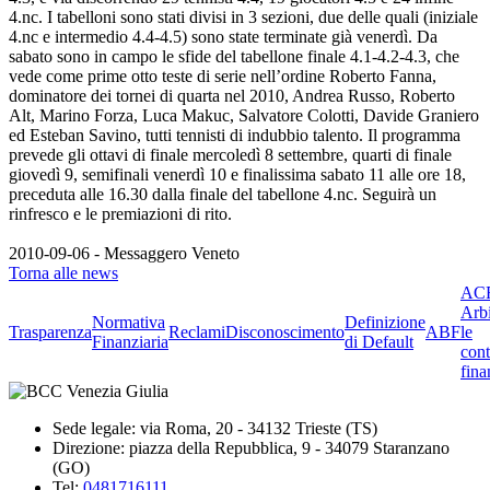
4.nc. I tabelloni sono stati divisi in 3 sezioni, due delle quali (iniziale
4.nc e intermedio 4.4-4.5) sono state terminate già venerdì. Da
sabato sono in campo le sfide del tabellone finale 4.1-4.2-4.3, che
vede come prime otto teste di serie nell’ordine Roberto Fanna,
dominatore dei tornei di quarta nel 2010, Andrea Russo, Roberto
Alt, Marino Forza, Luca Makuc, Salvatore Colotti, Davide Graniero
ed Esteban Savino, tutti tennisti di indubbio talento. Il programma
prevede gli ottavi di finale mercoledì 8 settembre, quarti di finale
giovedì 9, semifinali venerdì 10 e finalissima sabato 11 alle ore 18,
preceduta alle 16.30 dalla finale del tabellone 4.nc. Seguirà un
rinfresco e le premiazioni di rito.
2010-09-06 - Messaggero Veneto
Torna alle news
ACF
Arbi
Normativa
Definizione
Trasparenza
Reclami
Disconoscimento
ABF
le
Finanziaria
di Default
cont
fina
Sede legale: via Roma, 20 - 34132 Trieste (TS)
Direzione: piazza della Repubblica, 9 - 34079 Staranzano
(GO)
Tel:
0481716111