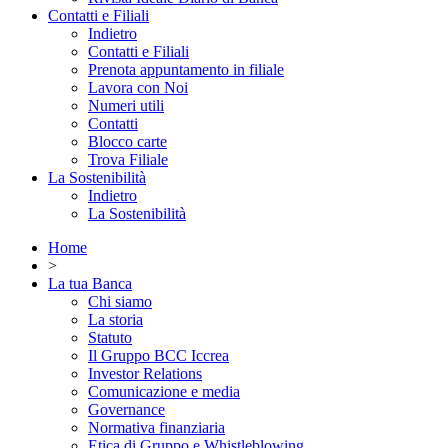
Contatti e Filiali
Indietro
Contatti e Filiali
Prenota appuntamento in filiale
Lavora con Noi
Numeri utili
Contatti
Blocco carte
Trova Filiale
La Sostenibilità
Indietro
La Sostenibilità
Home
>
La tua Banca
Chi siamo
La storia
Statuto
Il Gruppo BCC Iccrea
Investor Relations
Comunicazione e media
Governance
Normativa finanziaria
Etica di Gruppo e Whistleblowing