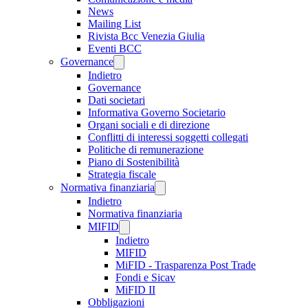
News
Mailing List
Rivista Bcc Venezia Giulia
Eventi BCC
Governance
Indietro
Governance
Dati societari
Informativa Governo Societario
Organi sociali e di direzione
Conflitti di interessi soggetti collegati
Politiche di remunerazione
Piano di Sostenibilità
Strategia fiscale
Normativa finanziaria
Indietro
Normativa finanziaria
MIFID
Indietro
MIFID
MiFID - Trasparenza Post Trade
Fondi e Sicav
MiFID II
Obbligazioni