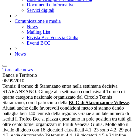
Documenti e informative
Servizi digitali
>
Comunicazione e media
News
Mailing List
Rivista Bcc Venezia Giulia
Eventi BCC
>
News
Torna alle news
Banca e Territorio
06/09/2010
Tennis: il torneo di Staranzano entra nella settimana decisiva
STARANZANO. Giunge alla settimana conclusiva il Torneo di
quarta categoria nazionale organizzato dal Circolo Tennis
Staranzano, con il patrocinio della
BCC di Staranzano e Villesse
.
Aiutati anche dalle favorevoli condizioni meteo si stanno dando
battaglia ben 140 tennisti della regione. Grazie a un tale numero di
iscritti il Trofeo Bcc si piazza quest’anno in pole position tra tutti gli
oltre cento tornei organizzati in Friuli Venezia Giulia. Molto alto il
livello di gioco con 16 giocatori classificati 4.1, 23 sono 4.2, 29 poi
4.3, e via discorrendo 29 tennisti 4.4, 19 giocatori 4.5 e 24 infine