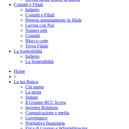
Contatti e Filiali
Indietro
Contatti e Filiali
Prenota appuntamento in filiale
Lavora con Noi
Numeri utili
Contatti
Blocco carte
Trova Filiale
La Sostenibilità
Indietro
La Sostenibilità
Home
>
La tua Banca
Chi siamo
La storia
Statuto
Il Gruppo BCC Iccrea
Investor Relations
Comunicazione e media
Governance
Normativa finanziaria
Etica di Gruppo e Whistleblowing