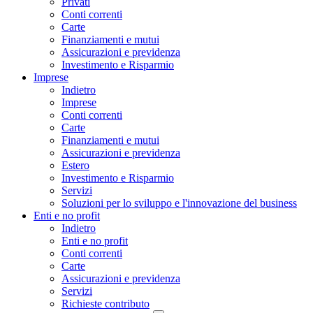
Privati
Conti correnti
Carte
Finanziamenti e mutui
Assicurazioni e previdenza
Investimento e Risparmio
Imprese
Indietro
Imprese
Conti correnti
Carte
Finanziamenti e mutui
Assicurazioni e previdenza
Estero
Investimento e Risparmio
Servizi
Soluzioni per lo sviluppo e l'innovazione del business
Enti e no profit
Indietro
Enti e no profit
Conti correnti
Carte
Assicurazioni e previdenza
Servizi
Richieste contributo