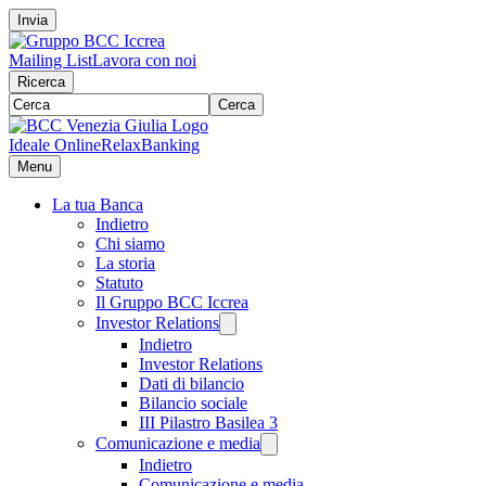
Invia
Mailing List
Lavora con noi
Ricerca
Cerca
Ideale Online
RelaxBanking
Menu
La tua Banca
Indietro
Chi siamo
La storia
Statuto
Il Gruppo BCC Iccrea
Investor Relations
Indietro
Investor Relations
Dati di bilancio
Bilancio sociale
III Pilastro Basilea 3
Comunicazione e media
Indietro
Comunicazione e media