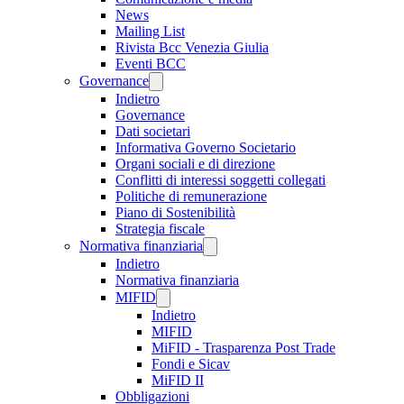
News
Mailing List
Rivista Bcc Venezia Giulia
Eventi BCC
Governance
Indietro
Governance
Dati societari
Informativa Governo Societario
Organi sociali e di direzione
Conflitti di interessi soggetti collegati
Politiche di remunerazione
Piano di Sostenibilità
Strategia fiscale
Normativa finanziaria
Indietro
Normativa finanziaria
MIFID
Indietro
MIFID
MiFID - Trasparenza Post Trade
Fondi e Sicav
MiFID II
Obbligazioni