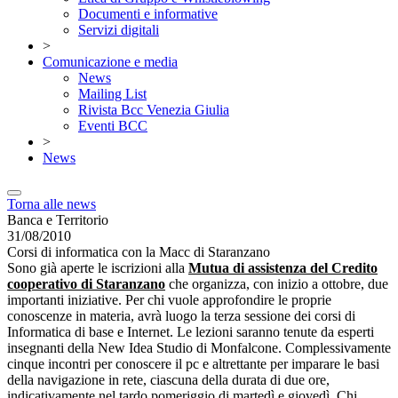
Documenti e informative
Servizi digitali
>
Comunicazione e media
News
Mailing List
Rivista Bcc Venezia Giulia
Eventi BCC
>
News
Torna alle news
Banca e Territorio
31/08/2010
Corsi di informatica con la Macc di Staranzano
Sono già aperte le iscrizioni alla
Mutua di assistenza del
Credito
cooperativo
di Staranzano
che organizza, con inizio a ottobre, due
importanti iniziative. Per chi vuole approfondire le proprie
conoscenze in materia, avrà luogo la terza sessione dei corsi di
Informatica di base e Internet. Le lezioni saranno tenute da esperti
insegnanti della New Idea Studio di Monfalcone. Complessivamente
cinque incontri per conoscere il pc e altrettante per imparare le basi
della navigazione in rete, ciascuna della durata di due ore,
indicativamente nel tardo pomeriggio di martedì e giovedì. Chi