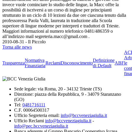
invece vuole cominciare lo studio delle lingue, la Macc offre la
possibilità di iscriversi a un corso di inglese per principianti
strutturato in un ciclo di 10 lezioni da due ore ciascuna tenuto dalla
professoressa Paola Valli, laureata in traduzione alla Scuola
superiore di lingue moderne per interpreti e traduttori di Trieste.
Maggiori informazioni al numero telefonico 0481/486359 o
all’indirizzo mail segreteria.macc@gmail.com .
2010-08-31 - Il Piccolo
Torna alle news
ACF
Arbi
Normativa
Definizione
Trasparenza
Reclami
Disconoscimento
ABF
le
Finanziaria
di Default
cont
fina
Sede legale: via Roma, 20 - 34132 Trieste (TS)
Direzione: piazza della Repubblica, 9 - 34079 Staranzano
(GO)
Tel:
0481716111
C.F. 00064500317
Ufficio Segreteria email:
info@bccveneziagiulia.it
Ufficio Reclami
info@bccveneziagiulia.it
-
info@pec.bccveneziagiulia.it
Banca aderente al Gruppo Bancario Cooperativo Iccrea