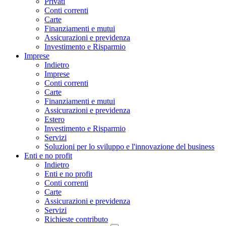
Privati
Conti correnti
Carte
Finanziamenti e mutui
Assicurazioni e previdenza
Investimento e Risparmio
Imprese
Indietro
Imprese
Conti correnti
Carte
Finanziamenti e mutui
Assicurazioni e previdenza
Estero
Investimento e Risparmio
Servizi
Soluzioni per lo sviluppo e l'innovazione del business
Enti e no profit
Indietro
Enti e no profit
Conti correnti
Carte
Assicurazioni e previdenza
Servizi
Richieste contributo