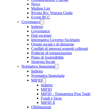
News
Mailing List
Rivista Bcc Venezia Giulia
Eventi BCC
Governance
Indietro
Governance
Dati societari
Informativa Governo Societario
Organi sociali e di direzione
Conflitti di interessi soggetti collegati
Politiche di remunerazione
Piano di Sostenibilità
Strategia fiscale
Normativa finanziaria
Indietro
Normativa finanziaria
MIFID
Indietro
MIFID
MiFID - Trasparenza Post Trade
Fondi e Sicav
MiFID II
Obbligazioni