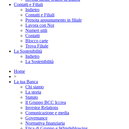
Contatti e Filiali
Indietro
Contatti e Filiali
Prenota appuntamento in filiale
Lavora con Noi
Numeri utili
Contatti
Blocco carte
Trova Filiale
La Sostenibilità
Indietro
La Sostenibilità
Home
>
La tua Banca
Chi siamo
La storia
Statuto
Il Gruppo BCC Iccrea
Investor Relations
Comunicazione e media
Governance
Normativa finanziaria
Etica di Gruppo e Whistleblowing