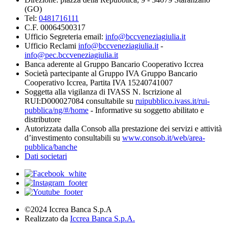
(GO)
Tel:
0481716111
C.F. 00064500317
Ufficio Segreteria email:
info@bccveneziagiulia.it
Ufficio Reclami
info@bccveneziagiulia.it
-
info@pec.bccveneziagiulia.it
Banca aderente al Gruppo Bancario Cooperativo Iccrea
Società partecipante al Gruppo IVA Gruppo Bancario
Cooperativo Iccrea, Partita IVA 15240741007
Soggetta alla vigilanza di IVASS N. Iscrizione al
RUI:D000027084 consultabile su
ruipubblico.ivass.it/rui-
pubblica/ng/#/home
- Informative su soggetto abilitato e
distributore
Autorizzata dalla Consob alla prestazione dei servizi e attività
d’investimento consultabili su
www.consob.it/web/area-
pubblica/banche
Dati societari
©2024 Iccrea Banca S.p.A
Realizzato da
Iccrea Banca S.p.A.