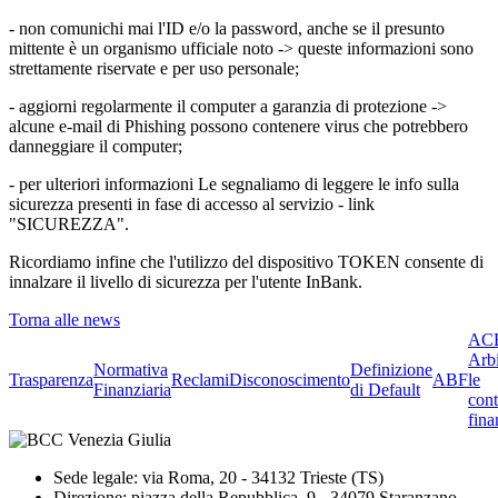
- non comunichi mai l'ID e/o la password, anche se il presunto
mittente è un organismo ufficiale noto -> queste informazioni sono
strettamente riservate e per uso personale;
- aggiorni regolarmente il computer a garanzia di protezione ->
alcune e-mail di Phishing possono contenere virus che potrebbero
danneggiare il computer;
- per ulteriori informazioni Le segnaliamo di leggere le info sulla
sicurezza presenti in fase di accesso al servizio - link
"SICUREZZA".
Ricordiamo infine che l'utilizzo del dispositivo TOKEN consente di
innalzare il livello di sicurezza per l'utente InBank.
Torna alle news
ACF
Arbi
Normativa
Definizione
Trasparenza
Reclami
Disconoscimento
ABF
le
Finanziaria
di Default
cont
fina
Sede legale: via Roma, 20 - 34132 Trieste (TS)
Direzione: piazza della Repubblica, 9 - 34079 Staranzano