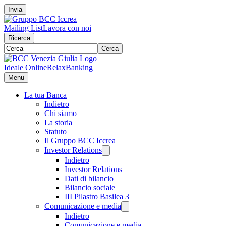
Invia
Mailing List
Lavora con noi
Ricerca
Cerca
Ideale Online
RelaxBanking
Menu
La tua Banca
Indietro
Chi siamo
La storia
Statuto
Il Gruppo BCC Iccrea
Investor Relations
Indietro
Investor Relations
Dati di bilancio
Bilancio sociale
III Pilastro Basilea 3
Comunicazione e media
Indietro
Comunicazione e media