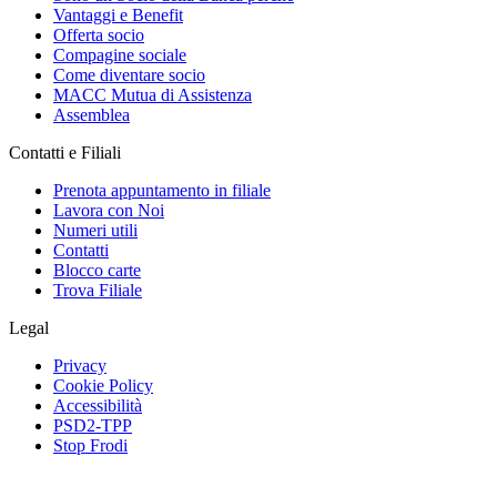
Vantaggi e Benefit
Offerta socio
Compagine sociale
Come diventare socio
MACC Mutua di Assistenza
Assemblea
Contatti e Filiali
Prenota appuntamento in filiale
Lavora con Noi
Numeri utili
Contatti
Blocco carte
Trova Filiale
Legal
Privacy
Cookie Policy
Accessibilità
PSD2-TPP
Stop Frodi