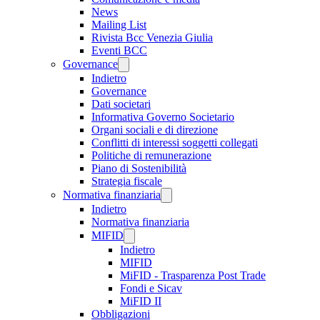
News
Mailing List
Rivista Bcc Venezia Giulia
Eventi BCC
Governance
Indietro
Governance
Dati societari
Informativa Governo Societario
Organi sociali e di direzione
Conflitti di interessi soggetti collegati
Politiche di remunerazione
Piano di Sostenibilità
Strategia fiscale
Normativa finanziaria
Indietro
Normativa finanziaria
MIFID
Indietro
MIFID
MiFID - Trasparenza Post Trade
Fondi e Sicav
MiFID II
Obbligazioni