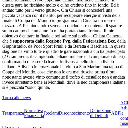
questa gara ho rischiato molto e ci ho creduto fino in fondo. Ed è
andato tutto per il verso giusto». Ora Chiara si concederà una
piccola vacanza con il marito, per recuperare energie in vista della
finale di Coppa del Mondo in programma in Cina tra un mese e
mezzo. «A Pechino andrò serena - conclude - e contenta di sparare
su un campo che un anno fa mi ha portato tanta fortuna. Il mio
obiettivo è entrare in finale e poi salire sul podio». Chiara Cainero,
che è
supportata dalla Regione Fvg, dalla Federazione Bcc
, dalla
Graphistudio, da Pool Sport Friuli e da Beretta e Baschieri, in questa
stagione ha vinto tutte e quattro le gare nazionali a cui ha partecipato
(2 Gran premi, il campionato italiano militare e il campionato di ieri),
confermando di essere la leader indiscussa nello skeet a livello
italiano. A livello internazionale ha vinto a San Marino una tappa di
Coppa del Mondo, cosa che non le era mai riuscita prima d’ora,
nonostante avesse vinto comunque il trofeo di cristallo; non è andata
invece altrettanto bene ai Mondiali, dove la neo campionessa italiana
si è piazzata “solo” quinta.
Torna alle news
ACF
Arbi
Normativa
Definizione
Trasparenza
Reclami
Disconoscimento
ABF
le
Finanziaria
di Default
cont
fina