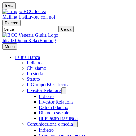
Invia
Mailing List
Lavora con noi
Ricerca
Cerca
Ideale Online
RelaxBanking
Menu
La tua Banca
Indietro
Chi siamo
La storia
Statuto
Il Gruppo BCC Iccrea
Investor Relations
Indietro
Investor Relations
Dati di bilancio
Bilancio sociale
III Pilastro Basilea 3
Comunicazione e media
Indietro
Comunicazione e media