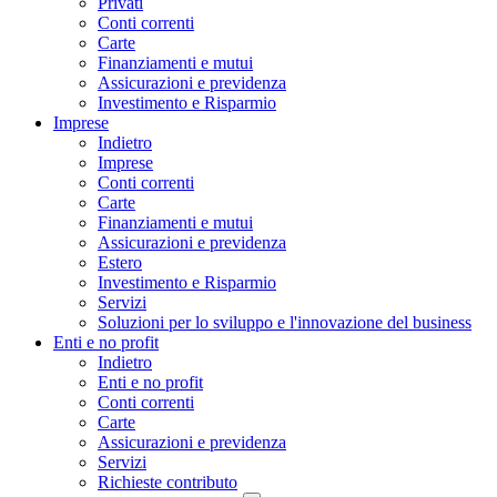
Privati
Conti correnti
Carte
Finanziamenti e mutui
Assicurazioni e previdenza
Investimento e Risparmio
Imprese
Indietro
Imprese
Conti correnti
Carte
Finanziamenti e mutui
Assicurazioni e previdenza
Estero
Investimento e Risparmio
Servizi
Soluzioni per lo sviluppo e l'innovazione del business
Enti e no profit
Indietro
Enti e no profit
Conti correnti
Carte
Assicurazioni e previdenza
Servizi
Richieste contributo