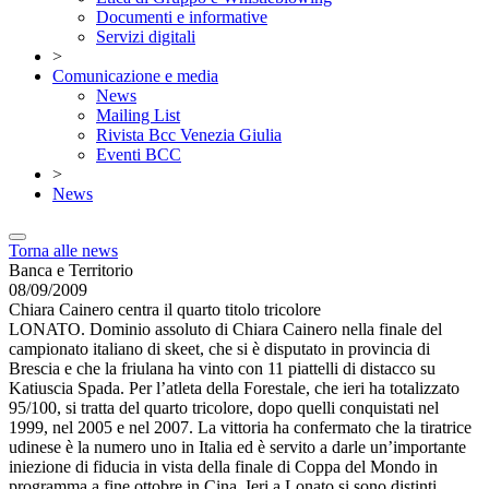
Documenti e informative
Servizi digitali
>
Comunicazione e media
News
Mailing List
Rivista Bcc Venezia Giulia
Eventi BCC
>
News
Torna alle news
Banca e Territorio
08/09/2009
Chiara Cainero centra il quarto titolo tricolore
LONATO. Dominio assoluto di Chiara Cainero nella finale del
campionato italiano di skeet, che si è disputato in provincia di
Brescia e che la friulana ha vinto con 11 piattelli di distacco su
Katiuscia Spada. Per l’atleta della Forestale, che ieri ha totalizzato
95/100, si tratta del quarto tricolore, dopo quelli conquistati nel
1999, nel 2005 e nel 2007. La vittoria ha confermato che la tiratrice
udinese è la numero uno in Italia ed è servito a darle un’importante
iniezione di fiducia in vista della finale di Coppa del Mondo in
programma a fine ottobre in Cina. Ieri a Lonato si sono distinti