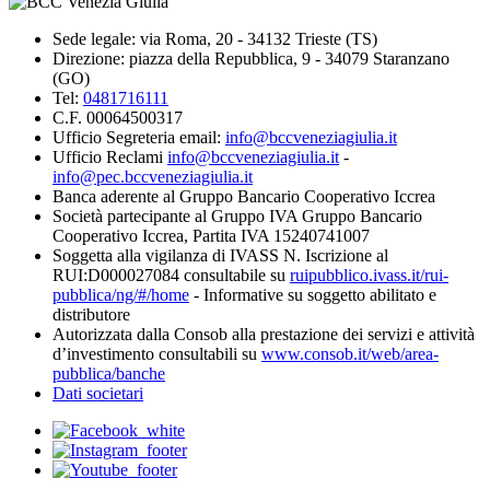
Sede legale: via Roma, 20 - 34132 Trieste (TS)
Direzione: piazza della Repubblica, 9 - 34079 Staranzano
(GO)
Tel:
0481716111
C.F. 00064500317
Ufficio Segreteria email:
info@bccveneziagiulia.it
Ufficio Reclami
info@bccveneziagiulia.it
-
info@pec.bccveneziagiulia.it
Banca aderente al Gruppo Bancario Cooperativo Iccrea
Società partecipante al Gruppo IVA Gruppo Bancario
Cooperativo Iccrea, Partita IVA 15240741007
Soggetta alla vigilanza di IVASS N. Iscrizione al
RUI:D000027084 consultabile su
ruipubblico.ivass.it/rui-
pubblica/ng/#/home
- Informative su soggetto abilitato e
distributore
Autorizzata dalla Consob alla prestazione dei servizi e attività
d’investimento consultabili su
www.consob.it/web/area-
pubblica/banche
Dati societari