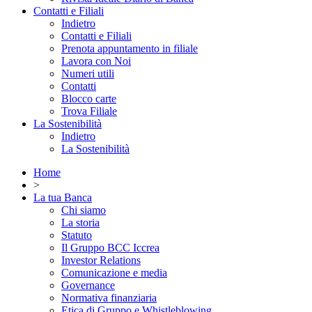
Contatti e Filiali
Indietro
Contatti e Filiali
Prenota appuntamento in filiale
Lavora con Noi
Numeri utili
Contatti
Blocco carte
Trova Filiale
La Sostenibilità
Indietro
La Sostenibilità
Home
>
La tua Banca
Chi siamo
La storia
Statuto
Il Gruppo BCC Iccrea
Investor Relations
Comunicazione e media
Governance
Normativa finanziaria
Etica di Gruppo e Whistleblowing