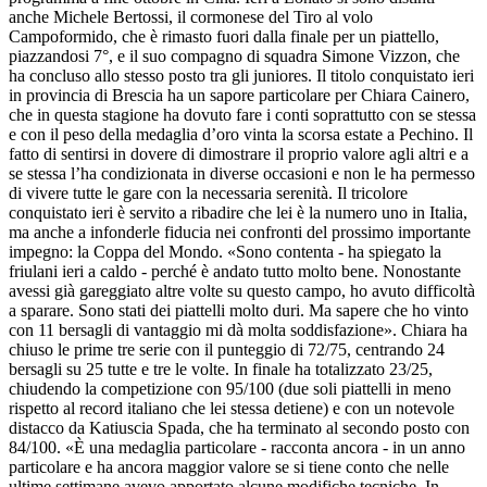
anche Michele Bertossi, il cormonese del Tiro al volo
Campoformido, che è rimasto fuori dalla finale per un piattello,
piazzandosi 7°, e il suo compagno di squadra Simone Vizzon, che
ha concluso allo stesso posto tra gli juniores. Il titolo conquistato ieri
in provincia di Brescia ha un sapore particolare per Chiara Cainero,
che in questa stagione ha dovuto fare i conti soprattutto con se stessa
e con il peso della medaglia d’oro vinta la scorsa estate a Pechino. Il
fatto di sentirsi in dovere di dimostrare il proprio valore agli altri e a
se stessa l’ha condizionata in diverse occasioni e non le ha permesso
di vivere tutte le gare con la necessaria serenità. Il tricolore
conquistato ieri è servito a ribadire che lei è la numero uno in Italia,
ma anche a infonderle fiducia nei confronti del prossimo importante
impegno: la Coppa del Mondo. «Sono contenta - ha spiegato la
friulani ieri a caldo - perché è andato tutto molto bene. Nonostante
avessi già gareggiato altre volte su questo campo, ho avuto difficoltà
a sparare. Sono stati dei piattelli molto duri. Ma sapere che ho vinto
con 11 bersagli di vantaggio mi dà molta soddisfazione». Chiara ha
chiuso le prime tre serie con il punteggio di 72/75, centrando 24
bersagli su 25 tutte e tre le volte. In finale ha totalizzato 23/25,
chiudendo la competizione con 95/100 (due soli piattelli in meno
rispetto al record italiano che lei stessa detiene) e con un notevole
distacco da Katiuscia Spada, che ha terminato al secondo posto con
84/100. «È una medaglia particolare - racconta ancora - in un anno
particolare e ha ancora maggior valore se si tiene conto che nelle
ultime settimane avevo apportato alcune modifiche tecniche. In