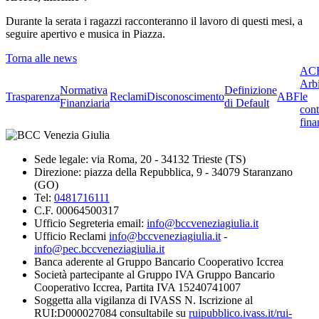
Durante la serata i ragazzi racconteranno il lavoro di questi mesi, a
seguire apertivo e musica in Piazza.
Torna alle news
ACF
Arbi
Normativa
Definizione
Trasparenza
Reclami
Disconoscimento
ABF
le
Finanziaria
di Default
cont
fina
Sede legale: via Roma, 20 - 34132 Trieste (TS)
Direzione: piazza della Repubblica, 9 - 34079 Staranzano
(GO)
Tel:
0481716111
C.F. 00064500317
Ufficio Segreteria email:
info@bccveneziagiulia.it
Ufficio Reclami
info@bccveneziagiulia.it
-
info@pec.bccveneziagiulia.it
Banca aderente al Gruppo Bancario Cooperativo Iccrea
Società partecipante al Gruppo IVA Gruppo Bancario
Cooperativo Iccrea, Partita IVA 15240741007
Soggetta alla vigilanza di IVASS N. Iscrizione al
RUI:D000027084 consultabile su
ruipubblico.ivass.it/rui-