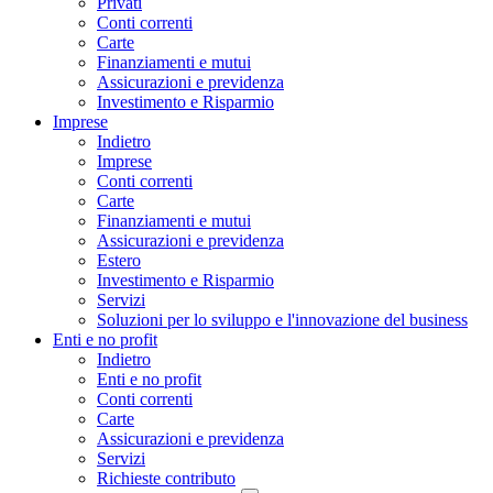
Privati
Conti correnti
Carte
Finanziamenti e mutui
Assicurazioni e previdenza
Investimento e Risparmio
Imprese
Indietro
Imprese
Conti correnti
Carte
Finanziamenti e mutui
Assicurazioni e previdenza
Estero
Investimento e Risparmio
Servizi
Soluzioni per lo sviluppo e l'innovazione del business
Enti e no profit
Indietro
Enti e no profit
Conti correnti
Carte
Assicurazioni e previdenza
Servizi
Richieste contributo