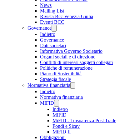
News
Mailing List
Rivista Bcc Venezia Giulia
Eventi BCC
Governance
Indietro
Governance
Dati societari
Informativa Governo Societario
Organi sociali e di direzione
Conflitti di interessi soggetti collegati
Politiche di remunerazione
Piano di Sostenibilità
Strategia fiscale
Normativa finanziaria
Indietro
Normativa finanziaria
MIFID
Indietro
MIFID
MiFID - Trasparenza Post Trade
Fondi e Sicav
MiFID II
Obbligazioni