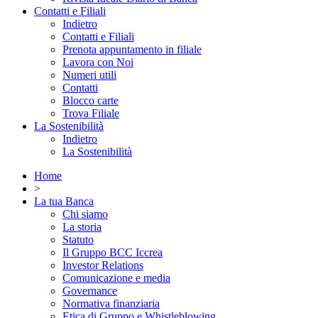
Contatti e Filiali
Indietro
Contatti e Filiali
Prenota appuntamento in filiale
Lavora con Noi
Numeri utili
Contatti
Blocco carte
Trova Filiale
La Sostenibilità
Indietro
La Sostenibilità
Home
>
La tua Banca
Chi siamo
La storia
Statuto
Il Gruppo BCC Iccrea
Investor Relations
Comunicazione e media
Governance
Normativa finanziaria
Etica di Gruppo e Whistleblowing