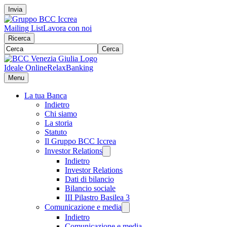
Invia
Mailing List
Lavora con noi
Ricerca
Cerca
Ideale Online
RelaxBanking
Menu
La tua Banca
Indietro
Chi siamo
La storia
Statuto
Il Gruppo BCC Iccrea
Investor Relations
Indietro
Investor Relations
Dati di bilancio
Bilancio sociale
III Pilastro Basilea 3
Comunicazione e media
Indietro
Comunicazione e media