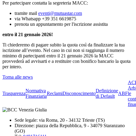
Per partecipare contatta la segreteria MACC:
tramite mail
eventi@mutuastar.com
via Whatsapp +39 351 6619875
prenota un appuntamento per l'iscrizione assistita
entro il 21 gennaio 2026!
Ti chiederemo di pagare subito la quota così da finalizzare la tua
iscrizione all’evento. Nel caso in cui non si raggiunga il numero
minimo di partecipanti entro il 21 gennaio 2026 la MACC
provvederà ad avvisarti e a restituire con bonifico bancario la quota
per intero.
Torna alle news
ACF
Arbi
Normativa
Definizione
Trasparenza
Reclami
Disconoscimento
ABF
le
Finanziaria
di Default
cont
fina
Sede legale: via Roma, 20 - 34132 Trieste (TS)
Direzione: piazza della Repubblica, 9 - 34079 Staranzano
(GO)