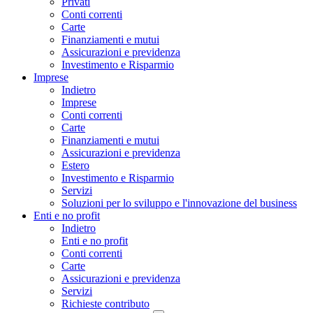
Privati
Conti correnti
Carte
Finanziamenti e mutui
Assicurazioni e previdenza
Investimento e Risparmio
Imprese
Indietro
Imprese
Conti correnti
Carte
Finanziamenti e mutui
Assicurazioni e previdenza
Estero
Investimento e Risparmio
Servizi
Soluzioni per lo sviluppo e l'innovazione del business
Enti e no profit
Indietro
Enti e no profit
Conti correnti
Carte
Assicurazioni e previdenza
Servizi
Richieste contributo