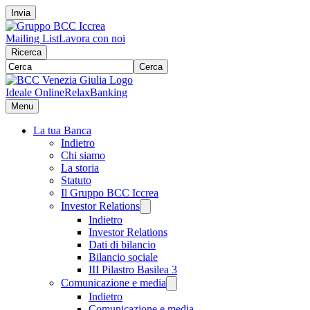
Invia
Mailing List
Lavora con noi
Ricerca
Cerca
Ideale Online
RelaxBanking
Menu
La tua Banca
Indietro
Chi siamo
La storia
Statuto
Il Gruppo BCC Iccrea
Investor Relations
Indietro
Investor Relations
Dati di bilancio
Bilancio sociale
III Pilastro Basilea 3
Comunicazione e media
Indietro
Comunicazione e media