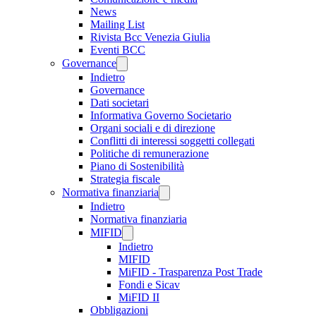
News
Mailing List
Rivista Bcc Venezia Giulia
Eventi BCC
Governance
Indietro
Governance
Dati societari
Informativa Governo Societario
Organi sociali e di direzione
Conflitti di interessi soggetti collegati
Politiche di remunerazione
Piano di Sostenibilità
Strategia fiscale
Normativa finanziaria
Indietro
Normativa finanziaria
MIFID
Indietro
MIFID
MiFID - Trasparenza Post Trade
Fondi e Sicav
MiFID II
Obbligazioni