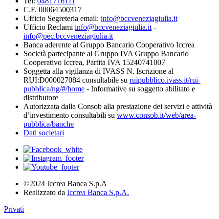
Tel:
0481716111
C.F. 00064500317
Ufficio Segreteria email:
info@bccveneziagiulia.it
Ufficio Reclami
info@bccveneziagiulia.it
-
info@pec.bccveneziagiulia.it
Banca aderente al Gruppo Bancario Cooperativo Iccrea
Società partecipante al Gruppo IVA Gruppo Bancario
Cooperativo Iccrea, Partita IVA 15240741007
Soggetta alla vigilanza di IVASS N. Iscrizione al
RUI:D000027084 consultabile su
ruipubblico.ivass.it/rui-
pubblica/ng/#/home
- Informative su soggetto abilitato e
distributore
Autorizzata dalla Consob alla prestazione dei servizi e attività
d’investimento consultabili su
www.consob.it/web/area-
pubblica/banche
Dati societari
©2024 Iccrea Banca S.p.A
Realizzato da
Iccrea Banca S.p.A.
Privati