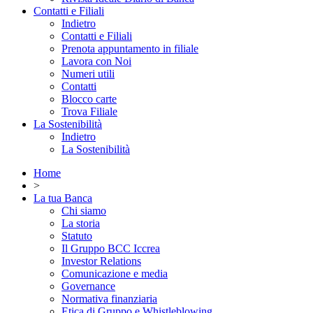
Contatti e Filiali
Indietro
Contatti e Filiali
Prenota appuntamento in filiale
Lavora con Noi
Numeri utili
Contatti
Blocco carte
Trova Filiale
La Sostenibilità
Indietro
La Sostenibilità
Home
>
La tua Banca
Chi siamo
La storia
Statuto
Il Gruppo BCC Iccrea
Investor Relations
Comunicazione e media
Governance
Normativa finanziaria
Etica di Gruppo e Whistleblowing