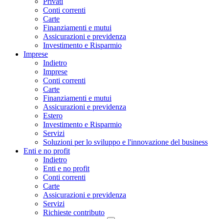
Privati
Conti correnti
Carte
Finanziamenti e mutui
Assicurazioni e previdenza
Investimento e Risparmio
Imprese
Indietro
Imprese
Conti correnti
Carte
Finanziamenti e mutui
Assicurazioni e previdenza
Estero
Investimento e Risparmio
Servizi
Soluzioni per lo sviluppo e l'innovazione del business
Enti e no profit
Indietro
Enti e no profit
Conti correnti
Carte
Assicurazioni e previdenza
Servizi
Richieste contributo