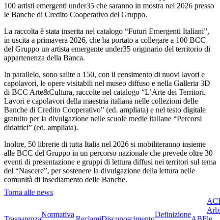
100 artisti emergenti under35 che saranno in mostra nel 2026 presso
le Banche di Credito Cooperativo del Gruppo.
La raccolta è stata inserita nel catalogo “Futuri Emergenti Italiani”,
in uscita a primavera 2026, che ha portato a collegare a 100 BCC
del Gruppo un artista emergente under35 originario del territorio di
appartenenza della Banca.
In parallelo,
sono salite a 150,
con il censimento di nuovi lavori e
capolavori, le opere visitabili nel museo diffuso e nella Galleria 3D
di BCC Arte&Cultura, raccolte nel catalogo “L’Arte dei Territori.
Lavori e capolavori della maestria italiana nelle collezioni delle
Banche di Credito Cooperativo” (ed. ampliata) e nel testo digitale
gratuito per la divulgazione nelle scuole medie italiane “Percorsi
didattici” (ed. ampliata).
Inoltre, 50 librerie di tutta Italia nel 2026 si mobiliteranno insieme
alle BCC del Gruppo in un percorso nazionale che prevede oltre 30
eventi di presentazione e gruppi di lettura diffusi nei territori sul tema
del “Nascere”, per sostenere la divulgazione della lettura nelle
comunità di insediamento delle Banche.
Torna alle news
ACF
Arbi
Normativa
Definizione
Trasparenza
Reclami
Disconoscimento
ABF
le