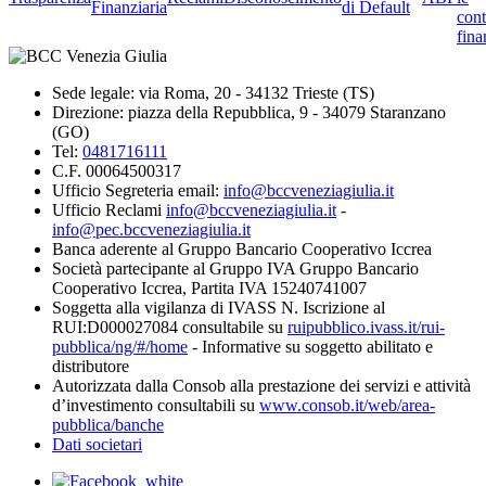
Finanziaria
di Default
cont
fina
Sede legale: via Roma, 20 - 34132 Trieste (TS)
Direzione: piazza della Repubblica, 9 - 34079 Staranzano
(GO)
Tel:
0481716111
C.F. 00064500317
Ufficio Segreteria email:
info@bccveneziagiulia.it
Ufficio Reclami
info@bccveneziagiulia.it
-
info@pec.bccveneziagiulia.it
Banca aderente al Gruppo Bancario Cooperativo Iccrea
Società partecipante al Gruppo IVA Gruppo Bancario
Cooperativo Iccrea, Partita IVA 15240741007
Soggetta alla vigilanza di IVASS N. Iscrizione al
RUI:D000027084 consultabile su
ruipubblico.ivass.it/rui-
pubblica/ng/#/home
- Informative su soggetto abilitato e
distributore
Autorizzata dalla Consob alla prestazione dei servizi e attività
d’investimento consultabili su
www.consob.it/web/area-
pubblica/banche
Dati societari