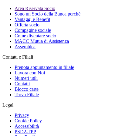
Area Riservata Socio
Sono un Socio della Banca perché
Vantaggi e Benefit
Offerta socio
Compagine sociale
Come diventare socio
MACC Mutua di Assistenza
Assemblea
Contatti e Filiali
Prenota appuntamento in filiale
Lavora con Noi
Numeri utili
Contatti
Blocco carte
Trova Filiale
Legal
Privacy
Cookie Policy
Accessibilità
PSD2-TPP