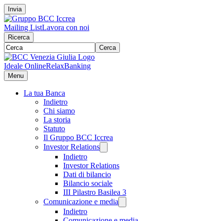
Invia
Mailing List
Lavora con noi
Ricerca
Cerca
Ideale Online
RelaxBanking
Menu
La tua Banca
Indietro
Chi siamo
La storia
Statuto
Il Gruppo BCC Iccrea
Investor Relations
Indietro
Investor Relations
Dati di bilancio
Bilancio sociale
III Pilastro Basilea 3
Comunicazione e media
Indietro
Comunicazione e media