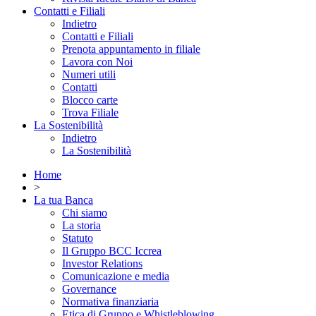
Contatti e Filiali
Indietro
Contatti e Filiali
Prenota appuntamento in filiale
Lavora con Noi
Numeri utili
Contatti
Blocco carte
Trova Filiale
La Sostenibilità
Indietro
La Sostenibilità
Home
>
La tua Banca
Chi siamo
La storia
Statuto
Il Gruppo BCC Iccrea
Investor Relations
Comunicazione e media
Governance
Normativa finanziaria
Etica di Gruppo e Whistleblowing