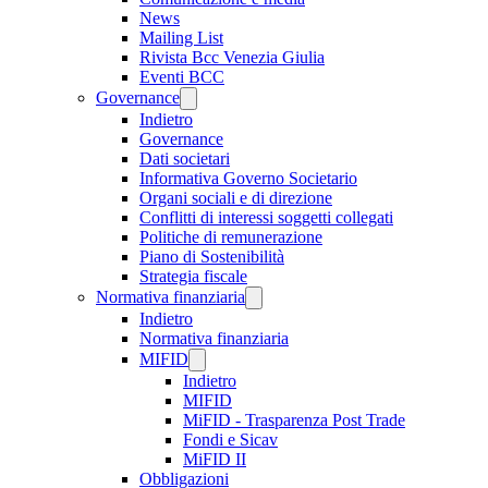
News
Mailing List
Rivista Bcc Venezia Giulia
Eventi BCC
Governance
Indietro
Governance
Dati societari
Informativa Governo Societario
Organi sociali e di direzione
Conflitti di interessi soggetti collegati
Politiche di remunerazione
Piano di Sostenibilità
Strategia fiscale
Normativa finanziaria
Indietro
Normativa finanziaria
MIFID
Indietro
MIFID
MiFID - Trasparenza Post Trade
Fondi e Sicav
MiFID II
Obbligazioni