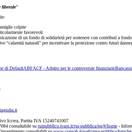
liberale
”
ie:
amiglie colpite
rticolarmente favorevoli
cazione di un fondo di solidarietà per sostenere con contributi a fondo 
tive “calamità naturali” per incentivare la protezione contro futuri dann
ne di Default
ABF
ACF - Arbitro per le controversie finanziarie
Bancassi
)
giulia.it
ivo Iccrea, Partita IVA 15240741007
7084 consultabile su
ruipubblico.ivass.it/rui-pubblica/ng/#/home
- Inform
d’investimento consultabili su
www.consob.it/web/area-pubblica/banche