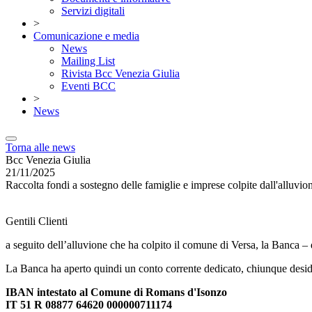
Servizi digitali
>
Comunicazione e media
News
Mailing List
Rivista Bcc Venezia Giulia
Eventi BCC
>
News
Torna alle news
Bcc Venezia Giulia
21/11/2025
Raccolta fondi a sostegno delle famiglie e imprese colpite dall'alluvio
Gentili Clienti
a seguito dell’alluvione che ha colpito il comune di Versa, la Banca –
La Banca ha aperto quindi un conto corrente dedicato, chiunque deside
IBAN intestato al Comune di Romans d'Isonzo
IT 51 R 08877 64620 000000711174