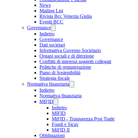
News
Mailing List
Rivista Bcc Venezia Giulia
Eventi BCC
Governance
Indietro
Governance
Dati societari
Informativa Governo Societario
Organi sociali e di direzione
Conflitti di interessi soggetti collegati
Politiche di remunerazione
Piano di Sostenibilità
Strategia fiscale
Normativa finanziaria
Indietro
Normativa finanziaria
MIFID
Indietro
MIFID
MiFID - Trasparenza Post Trade
Fondi e Sicav
MiFID II
Obbligazioni