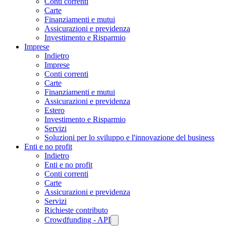
Conti correnti
Carte
Finanziamenti e mutui
Assicurazioni e previdenza
Investimento e Risparmio
Imprese
Indietro
Imprese
Conti correnti
Carte
Finanziamenti e mutui
Assicurazioni e previdenza
Estero
Investimento e Risparmio
Servizi
Soluzioni per lo sviluppo e l'innovazione del business
Enti e no profit
Indietro
Enti e no profit
Conti correnti
Carte
Assicurazioni e previdenza
Servizi
Richieste contributo
Crowdfunding - API