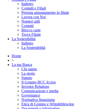
Indietro
Contatti e Filiali
Prenota appuntamento in filiale
Lavora con Noi
Numeri utili
Contatti
Blocco carte
Trova Filiale
La Sostenibilità
Indietro
La Sostenibilità
Home
>
La tua Banca
Chi siamo
La storia
Statuto
Il Gruppo BCC Iccrea
Investor Relations
Comunicazione e media
Governance
Normativa finanziaria
Etica di Gruppo e Whistleblowing
Documenti e informative