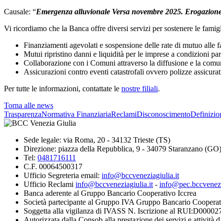
Causale: “
Emergenza alluvionale Versa novembre 2025. Erogazione 
Vi ricordiamo che la Banca offre diversi servizi per sostenere le famigl
Finanziamenti agevolati e sospensione delle rate di mutuo alle f
Mutui ripristino danni e liquidità per le imprese a condizioni pa
Collaborazione con i Comuni attraverso la diffusione e la comuni
Assicurazioni contro eventi catastrofali ovvero polizze assicura
Per tutte le informazioni, contattate le
nostre filiali
.
Torna alle news
Trasparenza
Normativa Finanziaria
Reclami
Disconoscimento
Definizio
Sede legale: via Roma, 20 - 34132 Trieste (TS)
Direzione: piazza della Repubblica, 9 - 34079 Staranzano (GO
Tel:
0481716111
C.F. 00064500317
Ufficio Segreteria email:
info@bccveneziagiulia.it
Ufficio Reclami
info@bccveneziagiulia.it
-
info@pec.bccvenezia
Banca aderente al Gruppo Bancario Cooperativo Iccrea
Società partecipante al Gruppo IVA Gruppo Bancario Cooperat
Soggetta alla vigilanza di IVASS N. Iscrizione al RUI:D00002
Autorizzata dalla Consob alla prestazione dei servizi e attività 