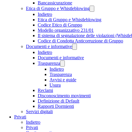
Bancassicurazione
Etica di Gruppo e Whistleblowing
Indietro
Etica di Gruppo e Whistleblowing
Codice Etico di Gruppo
Modello organizzativo 231/01
Il sistema di segnalazione delle violazioni (Whistl
Codice di Condotta Anticorruzione di Gruppo
Documenti e informative
Indietro
Documenti e informative
Trasparenza
Indietro
Trasparenza
Avvisi e guide
Usura
Reclami
Disconoscimento movimenti
Definizione di Default
Rapporti Dormienti
Servizi digitali
Privati
Indietro
Privati