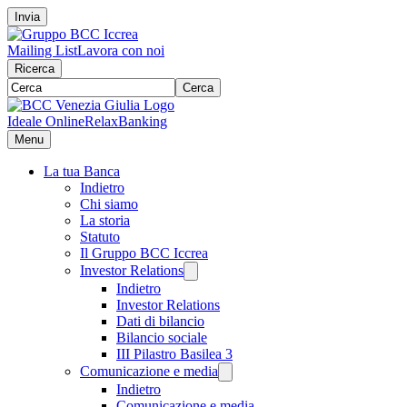
Invia
Mailing List
Lavora con noi
Ricerca
Cerca
Ideale Online
RelaxBanking
Menu
La tua Banca
Indietro
Chi siamo
La storia
Statuto
Il Gruppo BCC Iccrea
Investor Relations
Indietro
Investor Relations
Dati di bilancio
Bilancio sociale
III Pilastro Basilea 3
Comunicazione e media
Indietro
Comunicazione e media