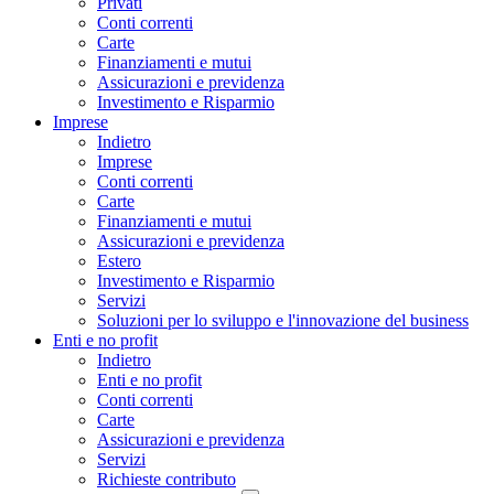
Privati
Conti correnti
Carte
Finanziamenti e mutui
Assicurazioni e previdenza
Investimento e Risparmio
Imprese
Indietro
Imprese
Conti correnti
Carte
Finanziamenti e mutui
Assicurazioni e previdenza
Estero
Investimento e Risparmio
Servizi
Soluzioni per lo sviluppo e l'innovazione del business
Enti e no profit
Indietro
Enti e no profit
Conti correnti
Carte
Assicurazioni e previdenza
Servizi
Richieste contributo