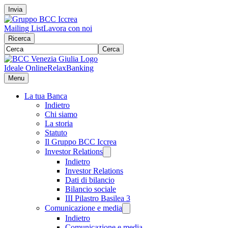
Invia
Mailing List
Lavora con noi
Ricerca
Cerca
Ideale Online
RelaxBanking
Menu
La tua Banca
Indietro
Chi siamo
La storia
Statuto
Il Gruppo BCC Iccrea
Investor Relations
Indietro
Investor Relations
Dati di bilancio
Bilancio sociale
III Pilastro Basilea 3
Comunicazione e media
Indietro
Comunicazione e media