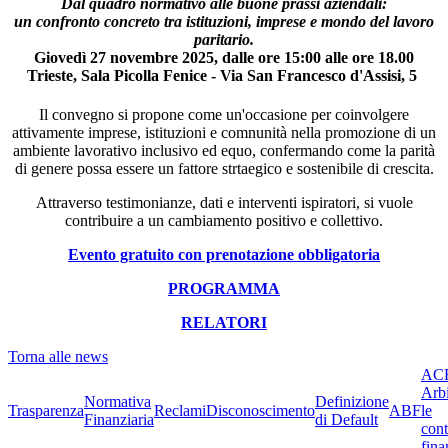
Dal quadro normativo alle buone prassi aziendali:
un confronto concreto tra istituzioni, imprese e mondo del lavoro
paritario.
Giovedì 27 novembre 2025, dalle ore 15:00 alle ore 18.00
Trieste, Sala Picolla Fenice - Via San Francesco d'Assisi, 5
Il convegno si propone come un'occasione per coinvolgere
attivamente imprese, istituzioni e comnunità nella promozione di un
ambiente lavorativo inclusivo ed equo, confermando come la parità
di genere possa essere un fattore strtaegico e sostenibile di crescita.
Attraverso testimonianze, dati e interventi ispiratori, si vuole
contribuire a un cambiamento positivo e collettivo.
Evento gratuito con prenotazione obbligatoria
PROGRAMMA
RELATORI
Torna alle news
ACF
Arbi
Normativa
Definizione
Trasparenza
Reclami
Disconoscimento
ABF
le
Finanziaria
di Default
cont
fina