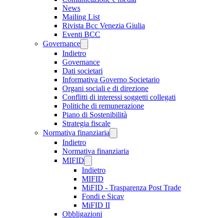
News
Mailing List
Rivista Bcc Venezia Giulia
Eventi BCC
Governance
Indietro
Governance
Dati societari
Informativa Governo Societario
Organi sociali e di direzione
Conflitti di interessi soggetti collegati
Politiche di remunerazione
Piano di Sostenibilità
Strategia fiscale
Normativa finanziaria
Indietro
Normativa finanziaria
MIFID
Indietro
MIFID
MiFID - Trasparenza Post Trade
Fondi e Sicav
MiFID II
Obbligazioni