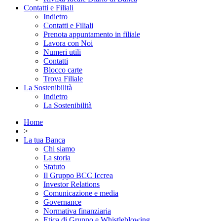
Contatti e Filiali
Indietro
Contatti e Filiali
Prenota appuntamento in filiale
Lavora con Noi
Numeri utili
Contatti
Blocco carte
Trova Filiale
La Sostenibilità
Indietro
La Sostenibilità
Home
>
La tua Banca
Chi siamo
La storia
Statuto
Il Gruppo BCC Iccrea
Investor Relations
Comunicazione e media
Governance
Normativa finanziaria
Etica di Gruppo e Whistleblowing