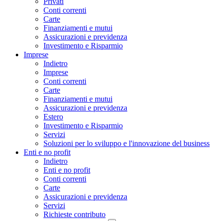
Privati
Conti correnti
Carte
Finanziamenti e mutui
Assicurazioni e previdenza
Investimento e Risparmio
Imprese
Indietro
Imprese
Conti correnti
Carte
Finanziamenti e mutui
Assicurazioni e previdenza
Estero
Investimento e Risparmio
Servizi
Soluzioni per lo sviluppo e l'innovazione del business
Enti e no profit
Indietro
Enti e no profit
Conti correnti
Carte
Assicurazioni e previdenza
Servizi
Richieste contributo