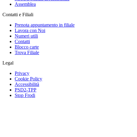
Assemblea
Contatti e Filiali
Prenota appuntamento in filiale
Lavora con Noi
Numeri utili
Contatti
Blocco carte
Trova Filiale
Legal
Privacy
Cookie Policy
Accessibilità
PSD2-TPP
Stop Frodi