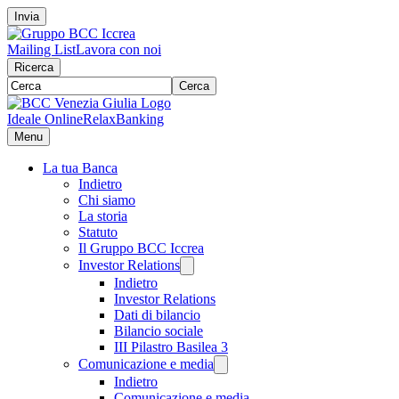
Invia
Mailing List
Lavora con noi
Ricerca
Cerca
Ideale Online
RelaxBanking
Menu
La tua Banca
Indietro
Chi siamo
La storia
Statuto
Il Gruppo BCC Iccrea
Investor Relations
Indietro
Investor Relations
Dati di bilancio
Bilancio sociale
III Pilastro Basilea 3
Comunicazione e media
Indietro
Comunicazione e media