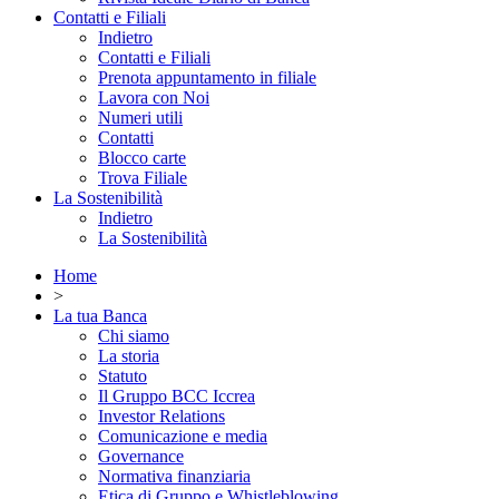
Contatti e Filiali
Indietro
Contatti e Filiali
Prenota appuntamento in filiale
Lavora con Noi
Numeri utili
Contatti
Blocco carte
Trova Filiale
La Sostenibilità
Indietro
La Sostenibilità
Home
>
La tua Banca
Chi siamo
La storia
Statuto
Il Gruppo BCC Iccrea
Investor Relations
Comunicazione e media
Governance
Normativa finanziaria
Etica di Gruppo e Whistleblowing