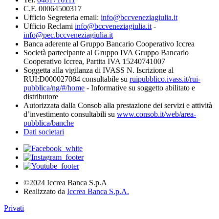
C.F. 00064500317
Ufficio Segreteria email:
info@bccveneziagiulia.it
Ufficio Reclami
info@bccveneziagiulia.it
-
info@pec.bccveneziagiulia.it
Banca aderente al Gruppo Bancario Cooperativo Iccrea
Società partecipante al Gruppo IVA Gruppo Bancario
Cooperativo Iccrea, Partita IVA 15240741007
Soggetta alla vigilanza di IVASS N. Iscrizione al
RUI:D000027084 consultabile su
ruipubblico.ivass.it/rui-
pubblica/ng/#/home
- Informative su soggetto abilitato e
distributore
Autorizzata dalla Consob alla prestazione dei servizi e attività
d’investimento consultabili su
www.consob.it/web/area-
pubblica/banche
Dati societari
©2024 Iccrea Banca S.p.A
Realizzato da
Iccrea Banca S.p.A.
Privati