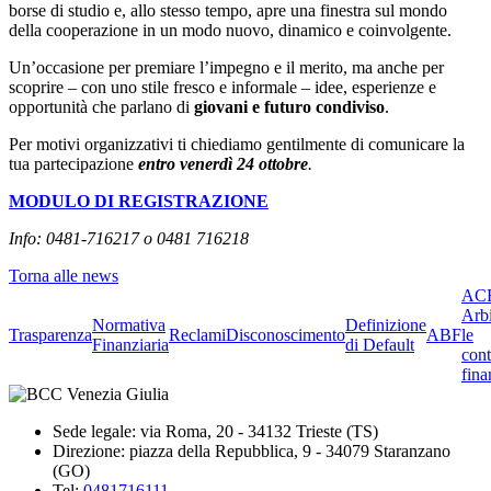
borse di studio e, allo stesso tempo, apre una finestra sul mondo
della cooperazione in un modo nuovo, dinamico e coinvolgente.
Un’occasione per premiare l’impegno e il merito, ma anche per
scoprire – con uno stile fresco e informale – idee, esperienze e
opportunità che parlano di
giovani e futuro condiviso
.
Per motivi organizzativi ti chiediamo gentilmente di comunicare la
tua partecipazione
entro venerdì 24 ottobre
.
MODULO DI REGISTRAZIONE
Info: 0481-716217 o 0481 716218
Torna alle news
ACF
Arbi
Normativa
Definizione
Trasparenza
Reclami
Disconoscimento
ABF
le
Finanziaria
di Default
cont
fina
Sede legale: via Roma, 20 - 34132 Trieste (TS)
Direzione: piazza della Repubblica, 9 - 34079 Staranzano
(GO)
Tel:
0481716111