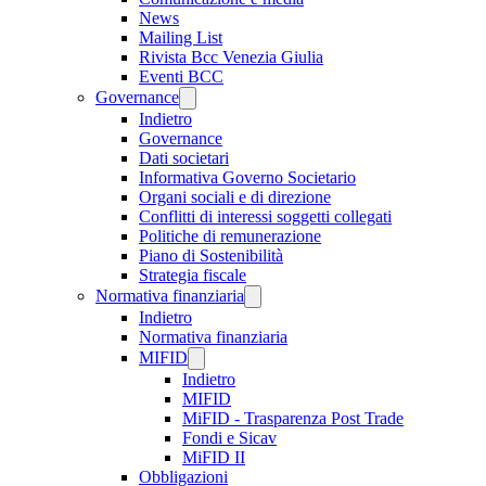
News
Mailing List
Rivista Bcc Venezia Giulia
Eventi BCC
Governance
Indietro
Governance
Dati societari
Informativa Governo Societario
Organi sociali e di direzione
Conflitti di interessi soggetti collegati
Politiche di remunerazione
Piano di Sostenibilità
Strategia fiscale
Normativa finanziaria
Indietro
Normativa finanziaria
MIFID
Indietro
MIFID
MiFID - Trasparenza Post Trade
Fondi e Sicav
MiFID II
Obbligazioni