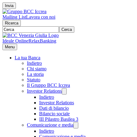
Invia
Mailing List
Lavora con noi
Ricerca
Cerca
Ideale Online
RelaxBanking
Menu
La tua Banca
Indietro
Chi siamo
La storia
Statuto
Il Gruppo BCC Iccrea
Investor Relations
Indietro
Investor Relations
Dati di bilancio
Bilancio sociale
III Pilastro Basilea 3
Comunicazione e media
Indietro
Comunicazione e media