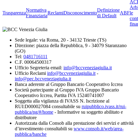
ACF
Arbi
Normativa
Definizione
Trasparenza
Reclami
Disconoscimento
ABF
le
Finanziaria
di Default
cont
fina
Sede legale: via Roma, 20 - 34132 Trieste (TS)
Direzione: piazza della Repubblica, 9 - 34079 Staranzano
(GO)
Tel:
0481716111
C.F. 00064500317
Ufficio Segreteria email:
info@bccveneziagiulia.it
Ufficio Reclami
info@bccveneziagiulia.it
-
info@pec.bccveneziagiulia.it
Banca aderente al Gruppo Bancario Cooperativo Iccrea
Società partecipante al Gruppo IVA Gruppo Bancario
Cooperativo Iccrea, Partita IVA 15240741007
Soggetta alla vigilanza di IVASS N. Iscrizione al
RUI:D000027084 consultabile su
ruipubblico.ivass.it/rui-
pubblica/ng/#/home
- Informative su soggetto abilitato e
distributore
Autorizzata dalla Consob alla prestazione dei servizi e attività
d’investimento consultabili su
www.consob.it/web/area-
pubblica/banche