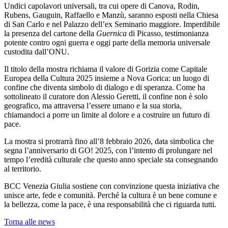
Undici capolavori universali, tra cui opere di Canova, Rodin,
Rubens, Gauguin, Raffaello e Manzù, saranno esposti nella Chiesa
di San Carlo e nel Palazzo dell’ex Seminario maggiore. Imperdibile
la presenza del cartone della
Guernica
di Picasso, testimonianza
potente contro ogni guerra e oggi parte della memoria universale
custodita dall’ONU.
Il titolo della mostra richiama il valore di Gorizia come Capitale
Europea della Cultura 2025 insieme a Nova Gorica: un luogo di
confine che diventa simbolo di dialogo e di speranza. Come ha
sottolineato il curatore don Alessio Geretti, il confine non è solo
geografico, ma attraversa l’essere umano e la sua storia,
chiamandoci a porre un limite al dolore e a costruire un futuro di
pace.
La mostra si protrarrà fino all’8 febbraio 2026, data simbolica che
segna l’anniversario di GO! 2025, con l’intento di prolungare nel
tempo l’eredità culturale che questo anno speciale sta consegnando
al territorio.
BCC Venezia Giulia sostiene con convinzione questa iniziativa che
unisce arte, fede e comunità. Perché la cultura è un bene comune e
la bellezza, come la pace, è una responsabilità che ci riguarda tutti.
Torna alle news