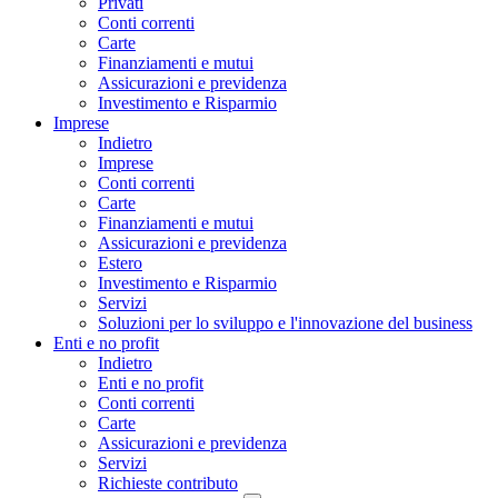
Privati
Conti correnti
Carte
Finanziamenti e mutui
Assicurazioni e previdenza
Investimento e Risparmio
Imprese
Indietro
Imprese
Conti correnti
Carte
Finanziamenti e mutui
Assicurazioni e previdenza
Estero
Investimento e Risparmio
Servizi
Soluzioni per lo sviluppo e l'innovazione del business
Enti e no profit
Indietro
Enti e no profit
Conti correnti
Carte
Assicurazioni e previdenza
Servizi
Richieste contributo