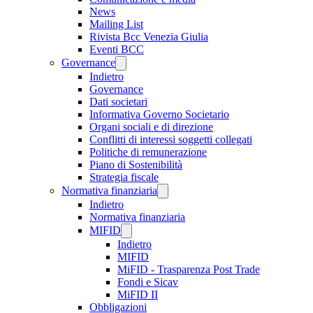
News
Mailing List
Rivista Bcc Venezia Giulia
Eventi BCC
Governance
Indietro
Governance
Dati societari
Informativa Governo Societario
Organi sociali e di direzione
Conflitti di interessi soggetti collegati
Politiche di remunerazione
Piano di Sostenibilità
Strategia fiscale
Normativa finanziaria
Indietro
Normativa finanziaria
MIFID
Indietro
MIFID
MiFID - Trasparenza Post Trade
Fondi e Sicav
MiFID II
Obbligazioni