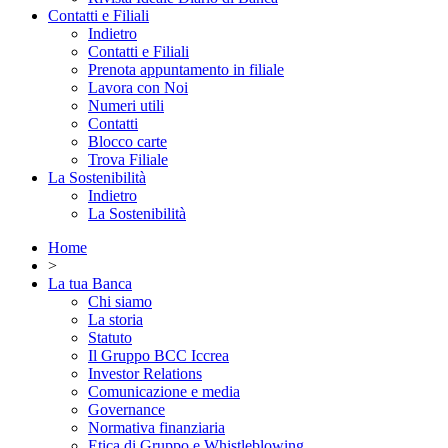
Contatti e Filiali
Indietro
Contatti e Filiali
Prenota appuntamento in filiale
Lavora con Noi
Numeri utili
Contatti
Blocco carte
Trova Filiale
La Sostenibilità
Indietro
La Sostenibilità
Home
>
La tua Banca
Chi siamo
La storia
Statuto
Il Gruppo BCC Iccrea
Investor Relations
Comunicazione e media
Governance
Normativa finanziaria
Etica di Gruppo e Whistleblowing