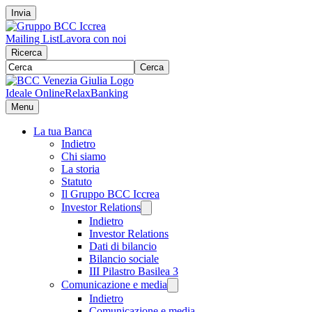
Invia
Mailing List
Lavora con noi
Ricerca
Cerca
Ideale Online
RelaxBanking
Menu
La tua Banca
Indietro
Chi siamo
La storia
Statuto
Il Gruppo BCC Iccrea
Investor Relations
Indietro
Investor Relations
Dati di bilancio
Bilancio sociale
III Pilastro Basilea 3
Comunicazione e media
Indietro
Comunicazione e media