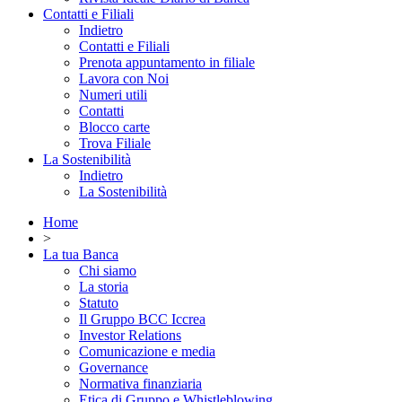
Contatti e Filiali
Indietro
Contatti e Filiali
Prenota appuntamento in filiale
Lavora con Noi
Numeri utili
Contatti
Blocco carte
Trova Filiale
La Sostenibilità
Indietro
La Sostenibilità
Home
>
La tua Banca
Chi siamo
La storia
Statuto
Il Gruppo BCC Iccrea
Investor Relations
Comunicazione e media
Governance
Normativa finanziaria
Etica di Gruppo e Whistleblowing