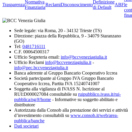
Normativa
Definizione
Trasparenza
Reclami
Disconoscimento
ABF
le
Finanziaria
di Default
cont
fina
Sede legale: via Roma, 20 - 34132 Trieste (TS)
Direzione: piazza della Repubblica, 9 - 34079 Staranzano
(GO)
Tel:
0481716111
C.F. 00064500317
Ufficio Segreteria email:
info@bccveneziagiulia.it
Ufficio Reclami
info@bccveneziagiulia.it
-
info@pec.bccveneziagiulia.it
Banca aderente al Gruppo Bancario Cooperativo Iccrea
Società partecipante al Gruppo IVA Gruppo Bancario
Cooperativo Iccrea, Partita IVA 15240741007
Soggetta alla vigilanza di IVASS N. Iscrizione al
RUI:D000027084 consultabile su
ruipubblico.ivass.it/rui-
pubblica/ng/#/home
- Informative su soggetto abilitato e
distributore
Autorizzata dalla Consob alla prestazione dei servizi e attività
d’investimento consultabili su
www.consob.it/web/area-
pubblica/banche
Dati societari