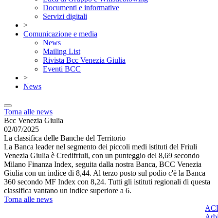
Documenti e informative
Servizi digitali
>
Comunicazione e media
News
Mailing List
Rivista Bcc Venezia Giulia
Eventi BCC
>
News
Torna alle news
Bcc Venezia Giulia
02/07/2025
La classifica delle Banche del Territorio
La Banca leader nel segmento dei piccoli medi istituti del Friuli
Venezia Giulia è Credifriuli, con un punteggio del 8,69 secondo
Milano Finanza Index, seguita dalla nostra Banca, BCC Venezia
Giulia con un indice di 8,44. Al terzo posto sul podio c'è la Banca
360 secondo MF Index con 8,24. Tutti gli istituti regionali di questa
classifica vantano un indice superiore a 6.
Torna alle news
ACF
Arbi