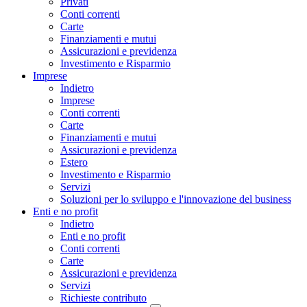
Privati
Conti correnti
Carte
Finanziamenti e mutui
Assicurazioni e previdenza
Investimento e Risparmio
Imprese
Indietro
Imprese
Conti correnti
Carte
Finanziamenti e mutui
Assicurazioni e previdenza
Estero
Investimento e Risparmio
Servizi
Soluzioni per lo sviluppo e l'innovazione del business
Enti e no profit
Indietro
Enti e no profit
Conti correnti
Carte
Assicurazioni e previdenza
Servizi
Richieste contributo