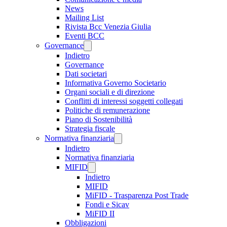
News
Mailing List
Rivista Bcc Venezia Giulia
Eventi BCC
Governance
Indietro
Governance
Dati societari
Informativa Governo Societario
Organi sociali e di direzione
Conflitti di interessi soggetti collegati
Politiche di remunerazione
Piano di Sostenibilità
Strategia fiscale
Normativa finanziaria
Indietro
Normativa finanziaria
MIFID
Indietro
MIFID
MiFID - Trasparenza Post Trade
Fondi e Sicav
MiFID II
Obbligazioni