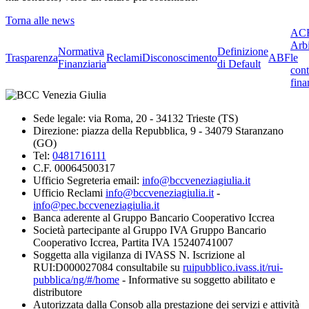
Torna alle news
ACF
Arbi
Normativa
Definizione
Trasparenza
Reclami
Disconoscimento
ABF
le
Finanziaria
di Default
cont
fina
Sede legale: via Roma, 20 - 34132 Trieste (TS)
Direzione: piazza della Repubblica, 9 - 34079 Staranzano
(GO)
Tel:
0481716111
C.F. 00064500317
Ufficio Segreteria email:
info@bccveneziagiulia.it
Ufficio Reclami
info@bccveneziagiulia.it
-
info@pec.bccveneziagiulia.it
Banca aderente al Gruppo Bancario Cooperativo Iccrea
Società partecipante al Gruppo IVA Gruppo Bancario
Cooperativo Iccrea, Partita IVA 15240741007
Soggetta alla vigilanza di IVASS N. Iscrizione al
RUI:D000027084 consultabile su
ruipubblico.ivass.it/rui-
pubblica/ng/#/home
- Informative su soggetto abilitato e
distributore
Autorizzata dalla Consob alla prestazione dei servizi e attività