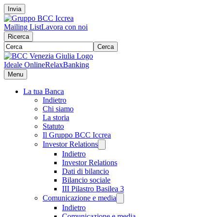
Invia
Mailing List
Lavora con noi
Ricerca
Cerca
Ideale Online
RelaxBanking
Menu
La tua Banca
Indietro
Chi siamo
La storia
Statuto
Il Gruppo BCC Iccrea
Investor Relations
Indietro
Investor Relations
Dati di bilancio
Bilancio sociale
III Pilastro Basilea 3
Comunicazione e media
Indietro
Comunicazione e media