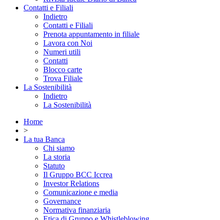
Contatti e Filiali
Indietro
Contatti e Filiali
Prenota appuntamento in filiale
Lavora con Noi
Numeri utili
Contatti
Blocco carte
Trova Filiale
La Sostenibilità
Indietro
La Sostenibilità
Home
>
La tua Banca
Chi siamo
La storia
Statuto
Il Gruppo BCC Iccrea
Investor Relations
Comunicazione e media
Governance
Normativa finanziaria
Etica di Gruppo e Whistleblowing