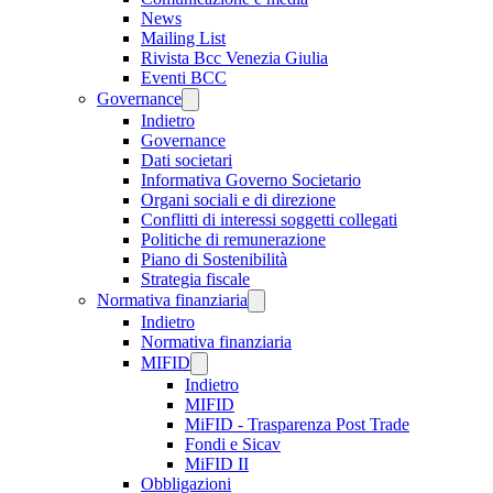
News
Mailing List
Rivista Bcc Venezia Giulia
Eventi BCC
Governance
Indietro
Governance
Dati societari
Informativa Governo Societario
Organi sociali e di direzione
Conflitti di interessi soggetti collegati
Politiche di remunerazione
Piano di Sostenibilità
Strategia fiscale
Normativa finanziaria
Indietro
Normativa finanziaria
MIFID
Indietro
MIFID
MiFID - Trasparenza Post Trade
Fondi e Sicav
MiFID II
Obbligazioni