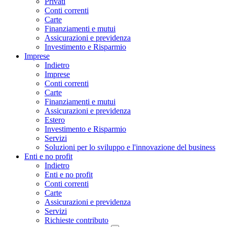
Privati
Conti correnti
Carte
Finanziamenti e mutui
Assicurazioni e previdenza
Investimento e Risparmio
Imprese
Indietro
Imprese
Conti correnti
Carte
Finanziamenti e mutui
Assicurazioni e previdenza
Estero
Investimento e Risparmio
Servizi
Soluzioni per lo sviluppo e l'innovazione del business
Enti e no profit
Indietro
Enti e no profit
Conti correnti
Carte
Assicurazioni e previdenza
Servizi
Richieste contributo