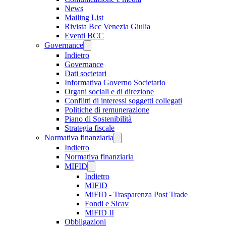
News
Mailing List
Rivista Bcc Venezia Giulia
Eventi BCC
Governance
Indietro
Governance
Dati societari
Informativa Governo Societario
Organi sociali e di direzione
Conflitti di interessi soggetti collegati
Politiche di remunerazione
Piano di Sostenibilità
Strategia fiscale
Normativa finanziaria
Indietro
Normativa finanziaria
MIFID
Indietro
MIFID
MiFID - Trasparenza Post Trade
Fondi e Sicav
MiFID II
Obbligazioni