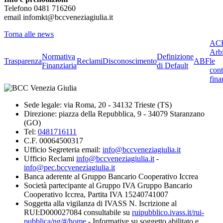
Telefono 0481 716260
email infomkt@bccveneziagiulia.it
Torna alle news
ACF
Arbi
Normativa
Definizione
Trasparenza
Reclami
Disconoscimento
ABF
le
Finanziaria
di Default
cont
fina
Sede legale: via Roma, 20 - 34132 Trieste (TS)
Direzione: piazza della Repubblica, 9 - 34079 Staranzano
(GO)
Tel:
0481716111
C.F. 00064500317
Ufficio Segreteria email:
info@bccveneziagiulia.it
Ufficio Reclami
info@bccveneziagiulia.it
-
info@pec.bccveneziagiulia.it
Banca aderente al Gruppo Bancario Cooperativo Iccrea
Società partecipante al Gruppo IVA Gruppo Bancario
Cooperativo Iccrea, Partita IVA 15240741007
Soggetta alla vigilanza di IVASS N. Iscrizione al
RUI:D000027084 consultabile su
ruipubblico.ivass.it/rui-
pubblica/ng/#/home
- Informative su soggetto abilitato e