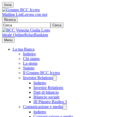
Invia
Mailing List
Lavora con noi
Ricerca
Cerca
Ideale Online
RelaxBanking
Menu
La tua Banca
Indietro
Chi siamo
La storia
Statuto
Il Gruppo BCC Iccrea
Investor Relations
Indietro
Investor Relations
Dati di bilancio
Bilancio sociale
III Pilastro Basilea 3
Comunicazione e media
Indietro
Comunicazione e media