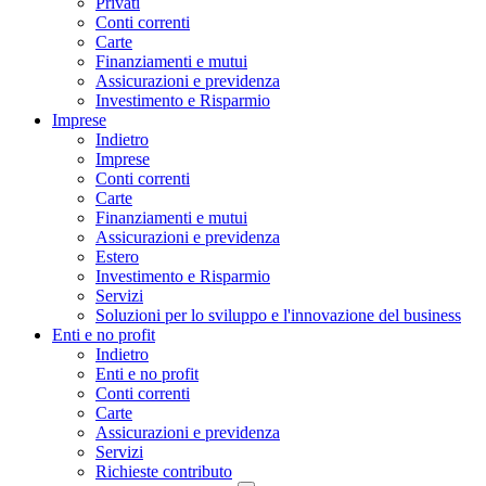
Privati
Conti correnti
Carte
Finanziamenti e mutui
Assicurazioni e previdenza
Investimento e Risparmio
Imprese
Indietro
Imprese
Conti correnti
Carte
Finanziamenti e mutui
Assicurazioni e previdenza
Estero
Investimento e Risparmio
Servizi
Soluzioni per lo sviluppo e l'innovazione del business
Enti e no profit
Indietro
Enti e no profit
Conti correnti
Carte
Assicurazioni e previdenza
Servizi
Richieste contributo