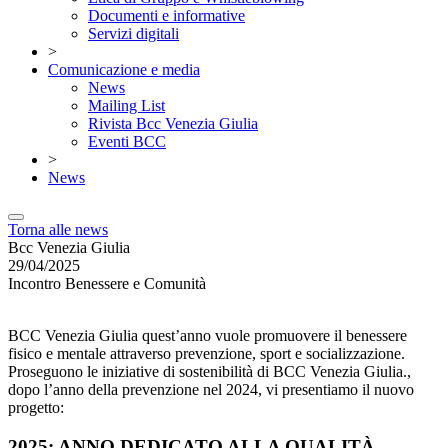
Documenti e informative
Servizi digitali
>
Comunicazione e media
News
Mailing List
Rivista Bcc Venezia Giulia
Eventi BCC
>
News
Torna alle news
Bcc Venezia Giulia
29/04/2025
Incontro Benessere e Comunità
BCC Venezia Giulia quest’anno vuole promuovere il benessere
fisico e mentale attraverso prevenzione, sport e socializzazione.
Proseguono le iniziative di sostenibilità di BCC Venezia Giulia.,
dopo l’anno della prevenzione nel 2024, vi presentiamo il nuovo
progetto:
2025: ANNO DEDICATO ALLA QUALITÀ