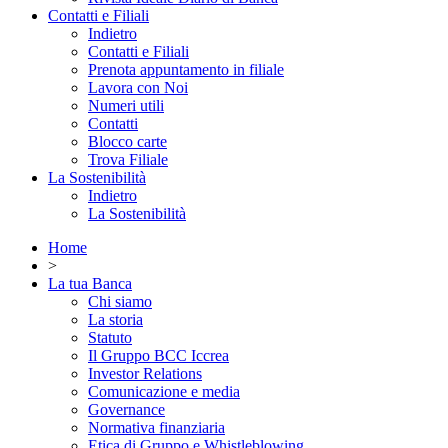
Contatti e Filiali
Indietro
Contatti e Filiali
Prenota appuntamento in filiale
Lavora con Noi
Numeri utili
Contatti
Blocco carte
Trova Filiale
La Sostenibilità
Indietro
La Sostenibilità
Home
>
La tua Banca
Chi siamo
La storia
Statuto
Il Gruppo BCC Iccrea
Investor Relations
Comunicazione e media
Governance
Normativa finanziaria
Etica di Gruppo e Whistleblowing