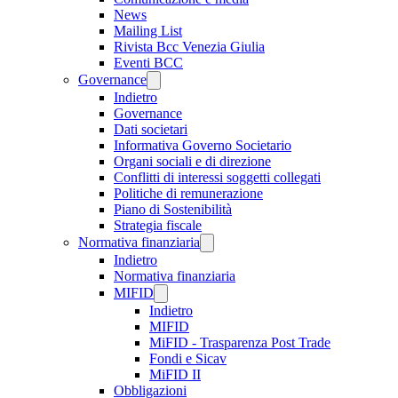
News
Mailing List
Rivista Bcc Venezia Giulia
Eventi BCC
Governance
Indietro
Governance
Dati societari
Informativa Governo Societario
Organi sociali e di direzione
Conflitti di interessi soggetti collegati
Politiche di remunerazione
Piano di Sostenibilità
Strategia fiscale
Normativa finanziaria
Indietro
Normativa finanziaria
MIFID
Indietro
MIFID
MiFID - Trasparenza Post Trade
Fondi e Sicav
MiFID II
Obbligazioni