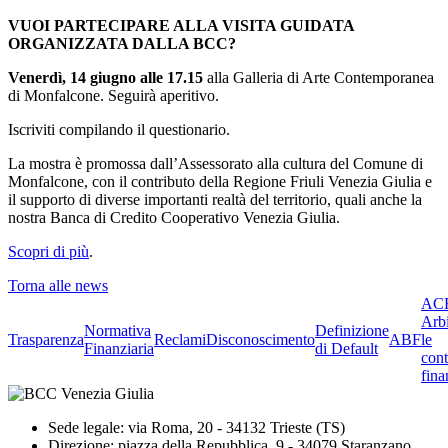
VUOI PARTECIPARE ALLA VISITA GUIDATA
ORGANIZZATA DALLA BCC?
Venerdì, 14 giugno alle 17.15
alla Galleria di Arte Contemporanea
di Monfalcone. Seguirà aperitivo.
Iscriviti compilando il questionario.
La mostra è promossa dall’Assessorato alla cultura del Comune di
Monfalcone, con il contributo della Regione Friuli Venezia Giulia e
il supporto di diverse importanti realtà del territorio, quali anche la
nostra Banca di Credito Cooperativo Venezia Giulia.
Scopri di più
.
Torna alle news
ACF
Arbi
Normativa
Definizione
Trasparenza
Reclami
Disconoscimento
ABF
le
Finanziaria
di Default
cont
fina
Sede legale: via Roma, 20 - 34132 Trieste (TS)
Direzione: piazza della Repubblica, 9 - 34079 Staranzano