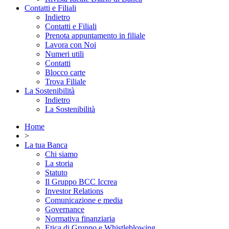
Contatti e Filiali
Indietro
Contatti e Filiali
Prenota appuntamento in filiale
Lavora con Noi
Numeri utili
Contatti
Blocco carte
Trova Filiale
La Sostenibilità
Indietro
La Sostenibilità
Home
>
La tua Banca
Chi siamo
La storia
Statuto
Il Gruppo BCC Iccrea
Investor Relations
Comunicazione e media
Governance
Normativa finanziaria
Etica di Gruppo e Whistleblowing