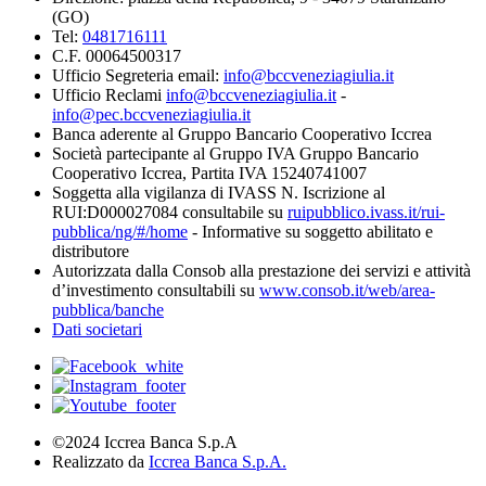
(GO)
Tel:
0481716111
C.F. 00064500317
Ufficio Segreteria email:
info@bccveneziagiulia.it
Ufficio Reclami
info@bccveneziagiulia.it
-
info@pec.bccveneziagiulia.it
Banca aderente al Gruppo Bancario Cooperativo Iccrea
Società partecipante al Gruppo IVA Gruppo Bancario
Cooperativo Iccrea, Partita IVA 15240741007
Soggetta alla vigilanza di IVASS N. Iscrizione al
RUI:D000027084 consultabile su
ruipubblico.ivass.it/rui-
pubblica/ng/#/home
- Informative su soggetto abilitato e
distributore
Autorizzata dalla Consob alla prestazione dei servizi e attività
d’investimento consultabili su
www.consob.it/web/area-
pubblica/banche
Dati societari
©2024 Iccrea Banca S.p.A
Realizzato da
Iccrea Banca S.p.A.