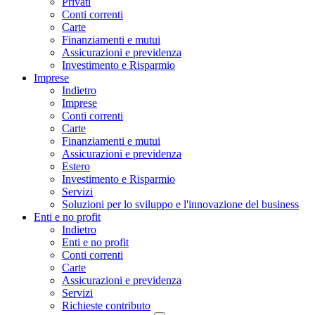
Privati
Conti correnti
Carte
Finanziamenti e mutui
Assicurazioni e previdenza
Investimento e Risparmio
Imprese
Indietro
Imprese
Conti correnti
Carte
Finanziamenti e mutui
Assicurazioni e previdenza
Estero
Investimento e Risparmio
Servizi
Soluzioni per lo sviluppo e l'innovazione del business
Enti e no profit
Indietro
Enti e no profit
Conti correnti
Carte
Assicurazioni e previdenza
Servizi
Richieste contributo