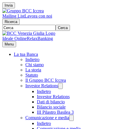
Invia
Mailing List
Lavora con noi
Ricerca
Cerca
Ideale Online
RelaxBanking
Menu
La tua Banca
Indietro
Chi siamo
La storia
Statuto
Il Gruppo BCC Iccrea
Investor Relations
Indietro
Investor Relations
Dati di bilancio
Bilancio sociale
III Pilastro Basilea 3
Comunicazione e media
Indietro
Comunicazione e media