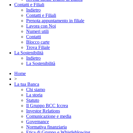
Contatti e Filiali
Indietro
Contatti e Filiali
Prenota appuntamento in filiale
Lavora con Noi
Numeri utili
Contatti
Blocco carte
Trova Filiale
La Sostenibilità
Indietro
La Sostenibilità
Home
>
La tua Banca
Chi siamo
La storia
Statuto
Il Gruppo BCC Iccrea
Investor Relations
Comunicazione e media
Governance
Normativa finanziaria
Etica di Gruppo e Whistleblowing