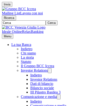
Invia
Mailing List
Lavora con noi
Ricerca
Cerca
Ideale Online
RelaxBanking
Menu
La tua Banca
Indietro
Chi siamo
La storia
Statuto
Il Gruppo BCC Iccrea
Investor Relations
Indietro
Investor Relations
Dati di bilancio
Bilancio sociale
III Pilastro Basilea 3
Comunicazione e media
Indietro
Comunicazione e media