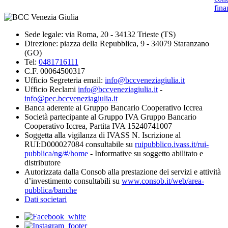
fina
Sede legale: via Roma, 20 - 34132 Trieste (TS)
Direzione: piazza della Repubblica, 9 - 34079 Staranzano
(GO)
Tel:
0481716111
C.F. 00064500317
Ufficio Segreteria email:
info@bccveneziagiulia.it
Ufficio Reclami
info@bccveneziagiulia.it
-
info@pec.bccveneziagiulia.it
Banca aderente al Gruppo Bancario Cooperativo Iccrea
Società partecipante al Gruppo IVA Gruppo Bancario
Cooperativo Iccrea, Partita IVA 15240741007
Soggetta alla vigilanza di IVASS N. Iscrizione al
RUI:D000027084 consultabile su
ruipubblico.ivass.it/rui-
pubblica/ng/#/home
- Informative su soggetto abilitato e
distributore
Autorizzata dalla Consob alla prestazione dei servizi e attività
d’investimento consultabili su
www.consob.it/web/area-
pubblica/banche
Dati societari