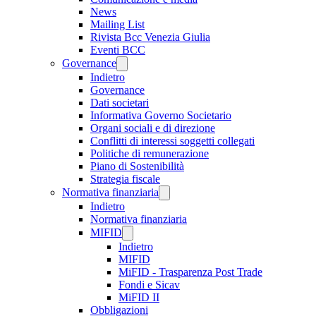
News
Mailing List
Rivista Bcc Venezia Giulia
Eventi BCC
Governance
Indietro
Governance
Dati societari
Informativa Governo Societario
Organi sociali e di direzione
Conflitti di interessi soggetti collegati
Politiche di remunerazione
Piano di Sostenibilità
Strategia fiscale
Normativa finanziaria
Indietro
Normativa finanziaria
MIFID
Indietro
MIFID
MiFID - Trasparenza Post Trade
Fondi e Sicav
MiFID II
Obbligazioni