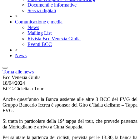
Documenti e informative
Servizi digitali
>
Comunicazione e media
News
Mailing List
Rivista Bcc Venezia Giulia
Eventi BCC
>
News
Torna alle news
Bcc Venezia Giulia
18/04/2024
BCC-Ciclettata Tour
Anche quest’anno la Banca assieme alle altre 3 BCC del FVG del
Gruppo Bancario Iccrea è sponsor del Giro d’Italia ciclismo – Tappa
FVG.
Si tratta in particolare della 19° tappa del tour, che prevede partenza
da Mortegliano e arrivo a Cima Sappada.
Per salutare la partenza dei ciclisti, prevista per le 13:30, la banca ha