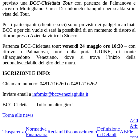
previsto una
BCC-Ciclettata Tour
con partenza da Palmanova e
arrivo a Mortegliano. Circa 15 chilometri tranquilli per scaldarsi in
vista del Tour.
Per i partecipanti (clienti e soci) sono previsti dei gadget marchiati
BCC e per chi vuole ci sarà la possibilità di un momento di ristoro al
ritorno presso Azienda vinicola Stocco.
Partenza BCC-Ciclettata tour:
venerdì 24 maggio ore 10:30
– con
ritrovo a Palmanova, fuori dalla porta UDINE, di fronte
all’acquedotto Veneziano, dove si trova l’inizio della
pedonale/ciclabile del giro delle mura.
ISCRIZIONI E INFO
:
Chiamare numero: 0481-716260 o 0481-716262
Inviare email a
infomkt@bccveneziagiulia.it
BCC Cicletta … Tutto un altro giro!
Torna alle news
ACF
Arbi
Normativa
Definizione
Trasparenza
Reclami
Disconoscimento
ABF
le
Finanziaria
di Default
cont