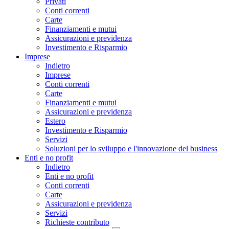
Privati
Conti correnti
Carte
Finanziamenti e mutui
Assicurazioni e previdenza
Investimento e Risparmio
Imprese
Indietro
Imprese
Conti correnti
Carte
Finanziamenti e mutui
Assicurazioni e previdenza
Estero
Investimento e Risparmio
Servizi
Soluzioni per lo sviluppo e l'innovazione del business
Enti e no profit
Indietro
Enti e no profit
Conti correnti
Carte
Assicurazioni e previdenza
Servizi
Richieste contributo