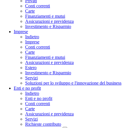
Privati
Conti correnti
Carte
Finanziamenti e mutui
Assicurazioni e previdenza
Investimento e Risparmio
Imprese
Indietro
Imprese
Conti correnti
Carte
Finanziamenti e mutui
Assicurazioni e previdenza
Estero
Investimento e Risparmio
Servizi
Soluzioni per lo sviluppo e l'innovazione del business
Enti e no profit
Indietro
Enti e no profit
Conti correnti
Carte
Assicurazioni e previdenza
Servizi
Richieste contributo