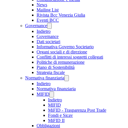
News
Mailing List
Rivista Bcc Venezia Giulia
Eventi BCC
Governance
Indietro
Governance
Dati societari
Informativa Governo Societario
Organi sociali e di direzione
Conflitti di interessi soggetti collegati
Politiche di remunerazione
Piano di Sostenibilità
Strategia fiscale
Normativa finanziaria
Indietro
Normativa finanziaria
MIFID
Indietro
MIFID
MiFID - Trasparenza Post Trade
Fondi e Sicav
MiFID II
Obbligazioni