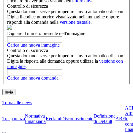
Dichiaro di aver preso visione dell'
informativa
Controllo di sicurezza
Questa domanda serve per impedire l'invio automatico di spam.
Digita il codice numerico visualizzato nell'immagine oppure
rispondi alla domanda nella
versione testuale
.
Digitare il numero presente nell'immagine
Carica una nuova immagine
Controllo di sicurezza
Questa domanda serve per impedire l'invio automatico di spam.
Digita la risposta alla domanda oppure utilizza la
versione con
immagine
.
Carica una nuova domanda
Torna alle news
ACF
Arbi
Normativa
Definizione
Trasparenza
Reclami
Disconoscimento
ABF
le
Finanziaria
di Default
cont
fina