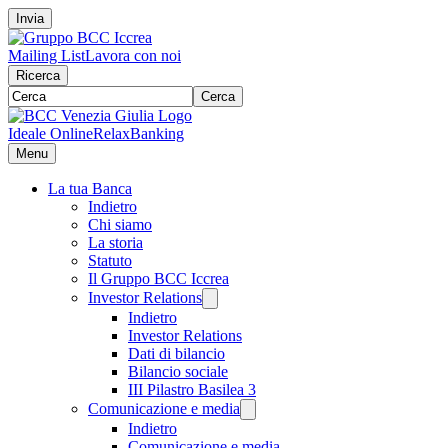
Invia
Mailing List
Lavora con noi
Ricerca
Cerca
Ideale Online
RelaxBanking
Menu
La tua Banca
Indietro
Chi siamo
La storia
Statuto
Il Gruppo BCC Iccrea
Investor Relations
Indietro
Investor Relations
Dati di bilancio
Bilancio sociale
III Pilastro Basilea 3
Comunicazione e media
Indietro
Comunicazione e media