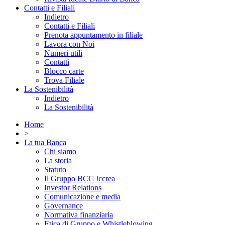
Contatti e Filiali
Indietro
Contatti e Filiali
Prenota appuntamento in filiale
Lavora con Noi
Numeri utili
Contatti
Blocco carte
Trova Filiale
La Sostenibilità
Indietro
La Sostenibilità
Home
>
La tua Banca
Chi siamo
La storia
Statuto
Il Gruppo BCC Iccrea
Investor Relations
Comunicazione e media
Governance
Normativa finanziaria
Etica di Gruppo e Whistleblowing