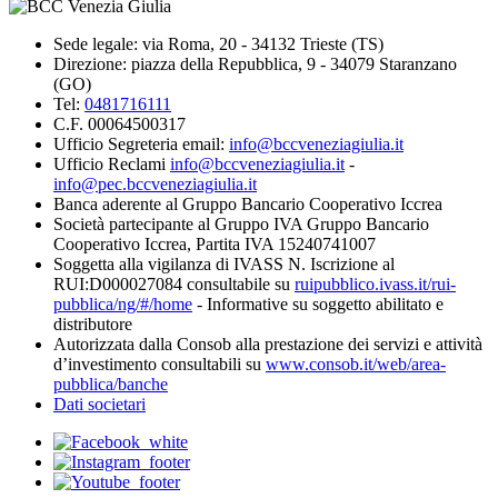
Sede legale: via Roma, 20 - 34132 Trieste (TS)
Direzione: piazza della Repubblica, 9 - 34079 Staranzano
(GO)
Tel:
0481716111
C.F. 00064500317
Ufficio Segreteria email:
info@bccveneziagiulia.it
Ufficio Reclami
info@bccveneziagiulia.it
-
info@pec.bccveneziagiulia.it
Banca aderente al Gruppo Bancario Cooperativo Iccrea
Società partecipante al Gruppo IVA Gruppo Bancario
Cooperativo Iccrea, Partita IVA 15240741007
Soggetta alla vigilanza di IVASS N. Iscrizione al
RUI:D000027084 consultabile su
ruipubblico.ivass.it/rui-
pubblica/ng/#/home
- Informative su soggetto abilitato e
distributore
Autorizzata dalla Consob alla prestazione dei servizi e attività
d’investimento consultabili su
www.consob.it/web/area-
pubblica/banche
Dati societari