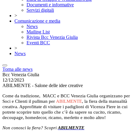
Documenti e informative
Servizi digitali
>
Comunicazione e media
News
Mailing List
Rivista Bcc Venezia Giulia
Eventi BCC
>
News
Torna alle news
Bcc Venezia Giulia
12/12/2023
ABILMENTE - Salone delle idee creative
Come da tradizione, MACC e BCC Venezia Giulia organizzano per
Soci e Clienti il pullman per
ABILMENTE
, la fiera della manualità
creativa. Approfittate di visitare i padiglioni di Vicenza Fiere in cui
potrete scoprire tuto quello che c’è da sapere su cucito, ricamo,
decoupage, homedecor, ricamo, merletto e molto altro!
Non conosci la fiera? Scopri
ABILMENTE