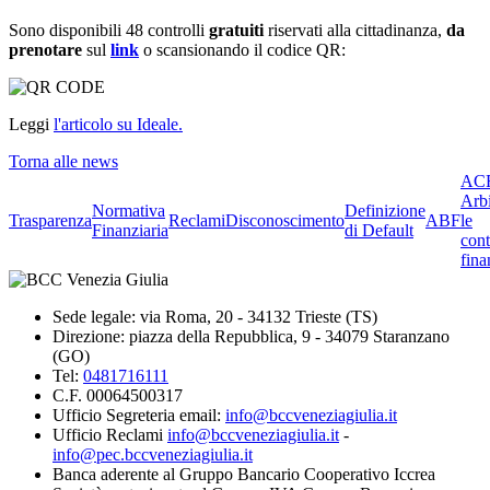
Sono disponibili 48 controlli
gratuiti
riservati alla cittadinanza,
da
prenotare
sul
link
o scansionando il codice QR:
Leggi
l'articolo su Ideale.
Torna alle news
ACF
Arbi
Normativa
Definizione
Trasparenza
Reclami
Disconoscimento
ABF
le
Finanziaria
di Default
cont
fina
Sede legale: via Roma, 20 - 34132 Trieste (TS)
Direzione: piazza della Repubblica, 9 - 34079 Staranzano
(GO)
Tel:
0481716111
C.F. 00064500317
Ufficio Segreteria email:
info@bccveneziagiulia.it
Ufficio Reclami
info@bccveneziagiulia.it
-
info@pec.bccveneziagiulia.it
Banca aderente al Gruppo Bancario Cooperativo Iccrea