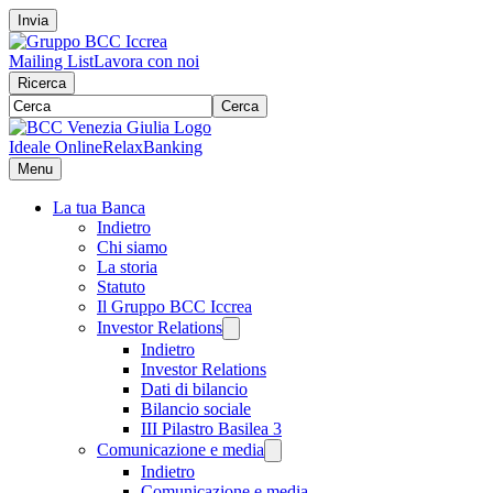
Invia
Mailing List
Lavora con noi
Ricerca
Cerca
Ideale Online
RelaxBanking
Menu
La tua Banca
Indietro
Chi siamo
La storia
Statuto
Il Gruppo BCC Iccrea
Investor Relations
Indietro
Investor Relations
Dati di bilancio
Bilancio sociale
III Pilastro Basilea 3
Comunicazione e media
Indietro
Comunicazione e media