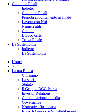
Contatti e Filiali
Indietro
Contatti e Filiali
Prenota appuntamento in filiale
Lavora con Noi
Numeri utili
Contatti
Blocco carte
Trova Filiale
La Sostenibilità
Indietro
La Sostenibilità
Home
>
La tua Banca
Chi siamo
La storia
Statuto
Il Gruppo BCC Iccrea
Investor Relations
Comunicazione e media
Governance
Normativa finanziaria
Etica di Gruppo e Whistleblowing