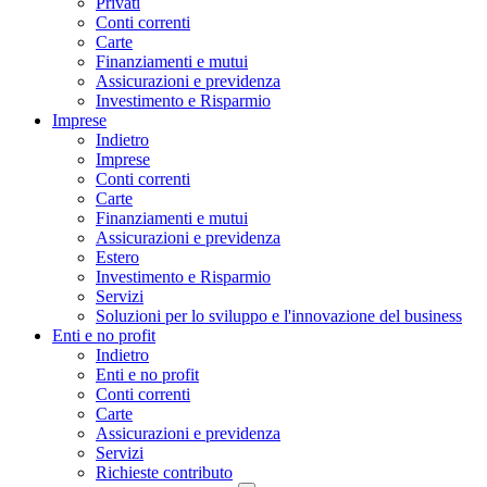
Privati
Conti correnti
Carte
Finanziamenti e mutui
Assicurazioni e previdenza
Investimento e Risparmio
Imprese
Indietro
Imprese
Conti correnti
Carte
Finanziamenti e mutui
Assicurazioni e previdenza
Estero
Investimento e Risparmio
Servizi
Soluzioni per lo sviluppo e l'innovazione del business
Enti e no profit
Indietro
Enti e no profit
Conti correnti
Carte
Assicurazioni e previdenza
Servizi
Richieste contributo