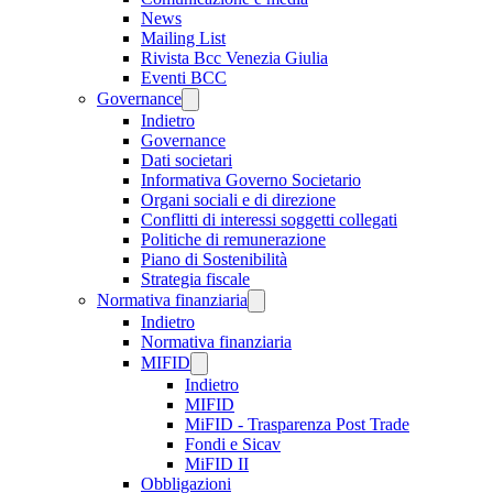
News
Mailing List
Rivista Bcc Venezia Giulia
Eventi BCC
Governance
Indietro
Governance
Dati societari
Informativa Governo Societario
Organi sociali e di direzione
Conflitti di interessi soggetti collegati
Politiche di remunerazione
Piano di Sostenibilità
Strategia fiscale
Normativa finanziaria
Indietro
Normativa finanziaria
MIFID
Indietro
MIFID
MiFID - Trasparenza Post Trade
Fondi e Sicav
MiFID II
Obbligazioni