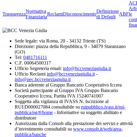
ACF
Arbi
Normativa
Definizione
Trasparenza
Reclami
Disconoscimento
ABF
le
Finanziaria
di Default
cont
fina
Sede legale: via Roma, 20 - 34132 Trieste (TS)
Direzione: piazza della Repubblica, 9 - 34079 Staranzano
(GO)
Tel:
0481716111
C.F. 00064500317
Ufficio Segreteria email:
info@bccveneziagiulia.it
Ufficio Reclami
info@bccveneziagiulia.it
-
info@pec.bccveneziagiulia.it
Banca aderente al Gruppo Bancario Cooperativo Iccrea
Società partecipante al Gruppo IVA Gruppo Bancario
Cooperativo Iccrea, Partita IVA 15240741007
Soggetta alla vigilanza di IVASS N. Iscrizione al
RUI:D000027084 consultabile su
ruipubblico.ivass.it/rui-
pubblica/ng/#/home
- Informative su soggetto abilitato e
distributore
Autorizzata dalla Consob alla prestazione dei servizi e attività
d’investimento consultabili su
www.consob.it/web/area-
pubblica/banche