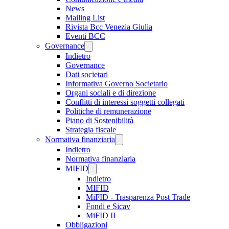
News
Mailing List
Rivista Bcc Venezia Giulia
Eventi BCC
Governance
Indietro
Governance
Dati societari
Informativa Governo Societario
Organi sociali e di direzione
Conflitti di interessi soggetti collegati
Politiche di remunerazione
Piano di Sostenibilità
Strategia fiscale
Normativa finanziaria
Indietro
Normativa finanziaria
MIFID
Indietro
MIFID
MiFID - Trasparenza Post Trade
Fondi e Sicav
MiFID II
Obbligazioni