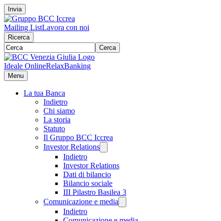
Invia
Mailing List
Lavora con noi
Ricerca
Cerca
Ideale Online
RelaxBanking
Menu
La tua Banca
Indietro
Chi siamo
La storia
Statuto
Il Gruppo BCC Iccrea
Investor Relations
Indietro
Investor Relations
Dati di bilancio
Bilancio sociale
III Pilastro Basilea 3
Comunicazione e media
Indietro
Comunicazione e media