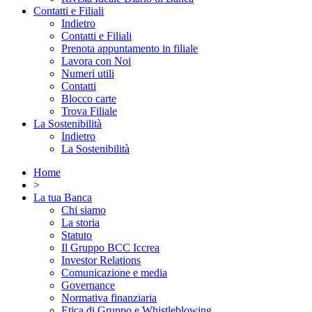
Contatti e Filiali
Indietro
Contatti e Filiali
Prenota appuntamento in filiale
Lavora con Noi
Numeri utili
Contatti
Blocco carte
Trova Filiale
La Sostenibilità
Indietro
La Sostenibilità
Home
>
La tua Banca
Chi siamo
La storia
Statuto
Il Gruppo BCC Iccrea
Investor Relations
Comunicazione e media
Governance
Normativa finanziaria
Etica di Gruppo e Whistleblowing