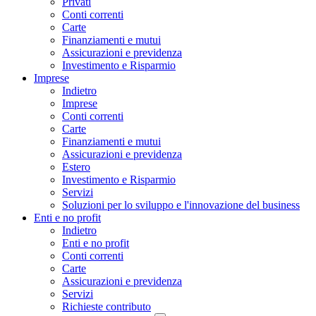
Privati
Conti correnti
Carte
Finanziamenti e mutui
Assicurazioni e previdenza
Investimento e Risparmio
Imprese
Indietro
Imprese
Conti correnti
Carte
Finanziamenti e mutui
Assicurazioni e previdenza
Estero
Investimento e Risparmio
Servizi
Soluzioni per lo sviluppo e l'innovazione del business
Enti e no profit
Indietro
Enti e no profit
Conti correnti
Carte
Assicurazioni e previdenza
Servizi
Richieste contributo