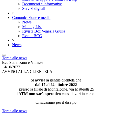
Documenti e informative
Servizi digitali
>
Comunicazione e media
News
Mailing List
Rivista Bcc Venezia Giulia
Eventi BCC
>
News
Torna alle news
Bcc Staranzano e Villesse
14/10/2022
AVVISO ALLA CLIENTELA
Si avvisa la gentile clientela che
dal 17 al 24 ottobre 2022
presso la filiale di Monfalcone, via Matteotti 25
l'
ATM non sarà operativo
causa lavori in corso.
Ci scusiamo per il disagio.
Torna alle news