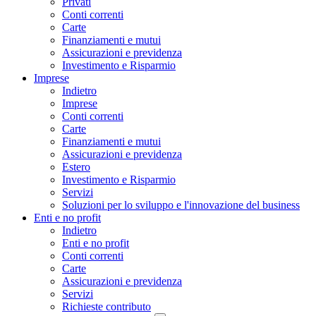
Privati
Conti correnti
Carte
Finanziamenti e mutui
Assicurazioni e previdenza
Investimento e Risparmio
Imprese
Indietro
Imprese
Conti correnti
Carte
Finanziamenti e mutui
Assicurazioni e previdenza
Estero
Investimento e Risparmio
Servizi
Soluzioni per lo sviluppo e l'innovazione del business
Enti e no profit
Indietro
Enti e no profit
Conti correnti
Carte
Assicurazioni e previdenza
Servizi
Richieste contributo