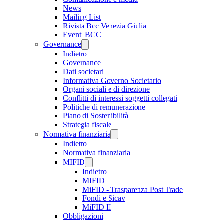
News
Mailing List
Rivista Bcc Venezia Giulia
Eventi BCC
Governance
Indietro
Governance
Dati societari
Informativa Governo Societario
Organi sociali e di direzione
Conflitti di interessi soggetti collegati
Politiche di remunerazione
Piano di Sostenibilità
Strategia fiscale
Normativa finanziaria
Indietro
Normativa finanziaria
MIFID
Indietro
MIFID
MiFID - Trasparenza Post Trade
Fondi e Sicav
MiFID II
Obbligazioni