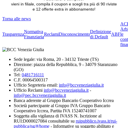
vieni in filiale, compila il coupon e scegli tra più di 90 riviste
e 12 offerte extra in abbonamento!
Torna alle news
ACF
Arbi
Normativa
Definizione
Trasparenza
Reclami
Disconoscimento
ABF
le
Finanziaria
di Default
cont
fina
Sede legale: via Roma, 20 - 34132 Trieste (TS)
Direzione: piazza della Repubblica, 9 - 34079 Staranzano
(GO)
Tel:
0481716111
C.F. 00064500317
Ufficio Segreteria email:
info@bccveneziagiulia.it
Ufficio Reclami
info@bccveneziagiulia.it
-
info@pec.bccveneziagiulia.it
Banca aderente al Gruppo Bancario Cooperativo Iccrea
Società partecipante al Gruppo IVA Gruppo Bancario
Cooperativo Iccrea, Partita IVA 15240741007
Soggetta alla vigilanza di IVASS N. Iscrizione al
RUI:D000027084 consultabile su
ruipubblico.ivass.it/rui-
pubblica/ng/#/home
- Informative su soggetto abilitato e