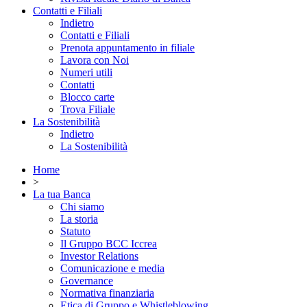
Contatti e Filiali
Indietro
Contatti e Filiali
Prenota appuntamento in filiale
Lavora con Noi
Numeri utili
Contatti
Blocco carte
Trova Filiale
La Sostenibilità
Indietro
La Sostenibilità
Home
>
La tua Banca
Chi siamo
La storia
Statuto
Il Gruppo BCC Iccrea
Investor Relations
Comunicazione e media
Governance
Normativa finanziaria
Etica di Gruppo e Whistleblowing