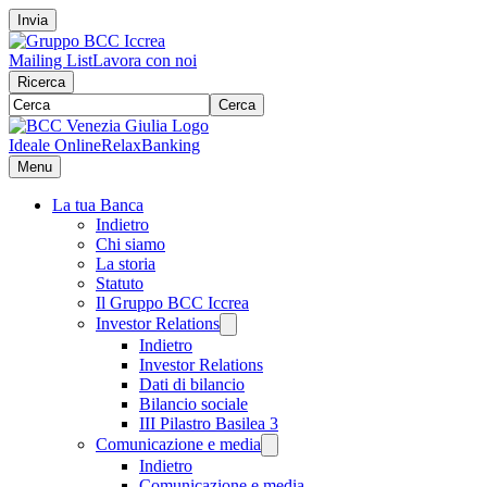
Invia
Mailing List
Lavora con noi
Ricerca
Cerca
Ideale Online
RelaxBanking
Menu
La tua Banca
Indietro
Chi siamo
La storia
Statuto
Il Gruppo BCC Iccrea
Investor Relations
Indietro
Investor Relations
Dati di bilancio
Bilancio sociale
III Pilastro Basilea 3
Comunicazione e media
Indietro
Comunicazione e media