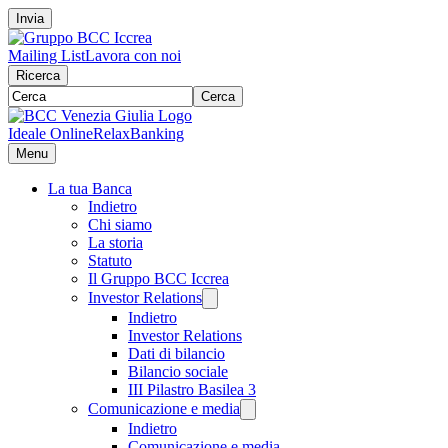
Invia
Mailing List
Lavora con noi
Ricerca
Cerca
Ideale Online
RelaxBanking
Menu
La tua Banca
Indietro
Chi siamo
La storia
Statuto
Il Gruppo BCC Iccrea
Investor Relations
Indietro
Investor Relations
Dati di bilancio
Bilancio sociale
III Pilastro Basilea 3
Comunicazione e media
Indietro
Comunicazione e media