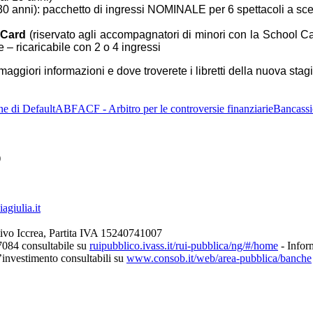
30 anni): pacchetto di ingressi NOMINALE per 6 spettacoli a scelta
 Card
(riservato agli accompagnatori di minori con la School C
ne – ricaricabile con 2 o 4 ingressi
 maggiori informazioni e dove troverete i libretti della nuova stag
ne di Default
ABF
ACF - Arbitro per le controversie finanziarie
Bancassi
)
giulia.it
ivo Iccrea, Partita IVA 15240741007
7084 consultabile su
ruipubblico.ivass.it/rui-pubblica/ng/#/home
- Inform
d’investimento consultabili su
www.consob.it/web/area-pubblica/banche