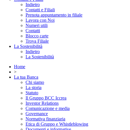
Indietro
Contatti e Filiali
Prenota appuntamento in filiale
Lavora con Noi
Numeri utili
Contatti
Blocco carte
Trova Filiale
La Sostenibilità
Indietro
La Sostenibilità
Home
>
La tua Banca
Chi siamo
La storia
Statuto
Il Gruppo BCC Iccrea
Investor Relations
Comunicazione e media
Governance
Normativa finanziaria
Etica di Gruppo e Whistleblowing
Documenti e informative