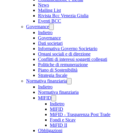
News
Mailing List
Rivista Bcc Venezia Giulia
Eventi BCC
Governance
Indietro
Governance
Dati societari
Informativa Governo Societario
Organi sociali e di direzione
Conflitti di interessi soggetti collegati
Politiche di remunerazione
Piano di Sostenibilità
Strategia fiscale
Normativa finanziaria
Indietro
Normativa finanziaria
MIFID
Indietro
MIFID
MiFID - Trasparenza Post Trade
Fondi e Sicav
MiFID II
Obbligazioni