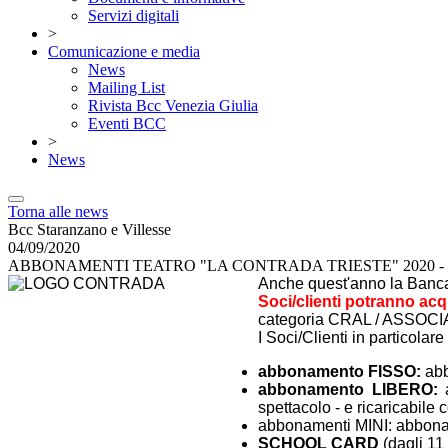
Servizi digitali
>
Comunicazione e media
News
Mailing List
Rivista Bcc Venezia Giulia
Eventi BCC
>
News
Torna alle news
Bcc Staranzano e Villesse
04/09/2020
ABBONAMENTI TEATRO "LA CONTRADA TRIESTE" 2020 - 
Anche quest'anno la Banca 
Soci/clienti potranno acq
categoria CRAL / ASSOCI
I Soci/Clienti in particolar
abbonamento FISSO:
abb
abbonamento LIBERO:
a
spettacolo - e ricaricabile 
abbonamenti MINI: abboname
SCHOOL CARD
(dagli 11