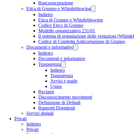
Bancassicurazione
Etica di Gruppo e Whistleblowing
Indietro
Etica di Gruppo e Whistleblowing
Codice Etico di Gruppo
Modello organizzativo 231/01
Il sistema di segnalazione delle violazioni (Whistl
Codice di Condotta Anticorruzione di Gruppo
Documenti e informative
Indietro
Documenti e informative
Trasparenza
Indietro
Trasparenza
Avvisi e guide
Usura
Reclami
Disconoscimento movimenti
Definizione di Default
Rapporti Dormienti
Servizi digitali
Privati
Indietro
Privati