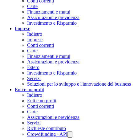
Conti correnti
Carte
Finanziamenti e mutui
Assicurazioni e previdenza
Investimento e Risparmio
Imprese
Indietro
Imprese
Conti correnti
Carte
Finanziamenti e mutui
Assicurazioni e previdenza
Estero
Investimento e Risparmio
Servizi
Soluzioni per lo sviluppo e l'innovazione del business
Enti e no profit
Indietro
Enti e no profit
Conti correnti
Carte
Assicurazioni e previdenza
Servizi
Richieste contributo
Crowdfunding - API