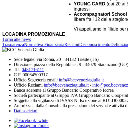
YOUNG CARD
(dai 20 ai 
ingressi
Accompagnatori School
libera fra i 12 della stagio
Vi aspettiamo in filiale per
LOCADINA PROMOZIONALE
Torna alle news
Trasparenza
Normativa Finanziaria
Reclami
Disconoscimento
Definizio
Sede legale: via Roma, 20 - 34132 Trieste (TS)
Direzione: piazza della Repubblica, 9 - 34079 Staranzano (GO
Tel:
0481716111
C.F. 00064500317
Ufficio Segreteria email:
info@bccveneziagiulia.it
Ufficio Reclami
info@bccveneziagiulia.it
-
info@pec.bccvenezia
Banca aderente al Gruppo Bancario Cooperativo Iccrea
Società partecipante al Gruppo IVA Gruppo Bancario Cooperat
Soggetta alla vigilanza di IVASS N. Iscrizione al RUI:D00002
Autorizzata dalla Consob alla prestazione dei servizi e attività 
Dati societari