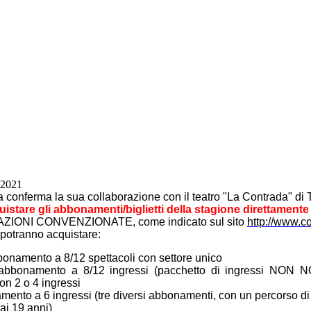
2021
conferma la sua collaborazione con il teatro "La Contrada" di T
uistare gli abbonamenti/biglietti della stagione direttamente 
AZIONI CONVENZIONATE, come indicato sul sito
http://www.co
e potranno acquistare:
onamento a 8/12 spettacoli con settore unico
bbonamento a 8/12 ingressi (pacchetto di ingressi NON NO
con 2 o 4 ingressi
nto a 6 ingressi (tre diversi abbonamenti, con un percorso di 4
 ai 19 anni)