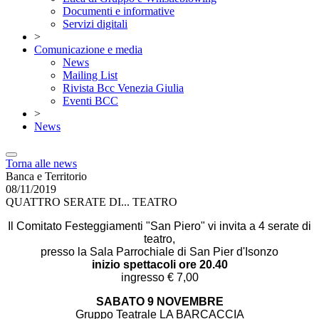
Documenti e informative
Servizi digitali
>
Comunicazione e media
News
Mailing List
Rivista Bcc Venezia Giulia
Eventi BCC
>
News
Torna alle news
Banca e Territorio
08/11/2019
QUATTRO SERATE DI... TEATRO
Il Comitato Festeggiamenti "San Piero" vi invita a 4 serate di
teatro,
presso la Sala Parrochiale di San Pier d'Isonzo
inizio spettacoli ore 20.40
ingresso € 7,00
SABATO 9 NOVEMBRE
Gruppo Teatrale LA BARCACCIA