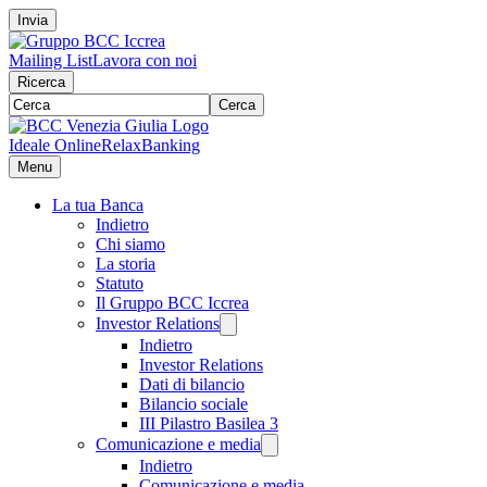
Invia
Mailing List
Lavora con noi
Ricerca
Cerca
Ideale Online
RelaxBanking
Menu
La tua Banca
Indietro
Chi siamo
La storia
Statuto
Il Gruppo BCC Iccrea
Investor Relations
Indietro
Investor Relations
Dati di bilancio
Bilancio sociale
III Pilastro Basilea 3
Comunicazione e media
Indietro
Comunicazione e media