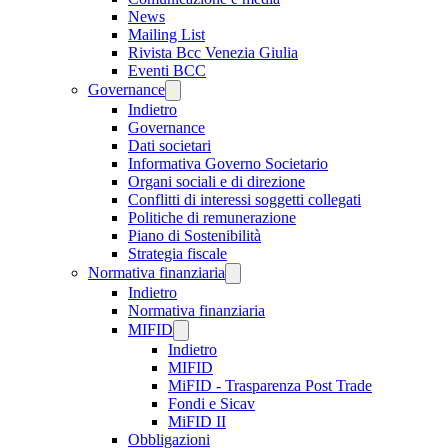
News
Mailing List
Rivista Bcc Venezia Giulia
Eventi BCC
Governance
Indietro
Governance
Dati societari
Informativa Governo Societario
Organi sociali e di direzione
Conflitti di interessi soggetti collegati
Politiche di remunerazione
Piano di Sostenibilità
Strategia fiscale
Normativa finanziaria
Indietro
Normativa finanziaria
MIFID
Indietro
MIFID
MiFID - Trasparenza Post Trade
Fondi e Sicav
MiFID II
Obbligazioni