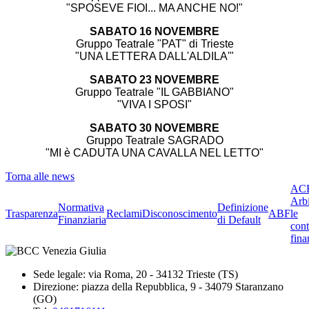
"SPOSEVE FIOI... MA ANCHE NO!"
SABATO 16 NOVEMBRE
Gruppo Teatrale "PAT" di Trieste
"UNA LETTERA DALL'ALDILA'"
SABATO 23 NOVEMBRE
Gruppo Teatrale "IL GABBIANO"
"VIVA I SPOSI"
SABATO 30 NOVEMBRE
Gruppo Teatrale SAGRADO
"MI è CADUTA UNA CAVALLA NEL LETTO"
Torna alle news
ACF
Arbi
Normativa
Definizione
Trasparenza
Reclami
Disconoscimento
ABF
le
Finanziaria
di Default
cont
fina
Sede legale: via Roma, 20 - 34132 Trieste (TS)
Direzione: piazza della Repubblica, 9 - 34079 Staranzano
(GO)