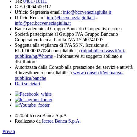
Tel:
0481716111
C.F. 00064500317
Ufficio Segreteria email:
info@bccveneziagiulia.it
Ufficio Reclami
info@bccveneziagiulia.it
-
info@pec.bccveneziagiulia.it
Banca aderente al Gruppo Bancario Cooperativo Iccrea
Società partecipante al Gruppo IVA Gruppo Bancario
Cooperativo Iccrea, Partita IVA 15240741007
Soggetta alla vigilanza di IVASS N. Iscrizione al
RUI:D000027084 consultabile su
ruipubblico.ivass.it/rui-
pubblica/ng/#/home
- Informative su soggetto abilitato e
distributore
Autorizzata dalla Consob alla prestazione dei servizi e attività
d’investimento consultabili su
www.consob.it/web/area-
pubblica/banche
Dati societari
©2024 Iccrea Banca S.p.A
Realizzato da
Iccrea Banca S.p.A.
Privati