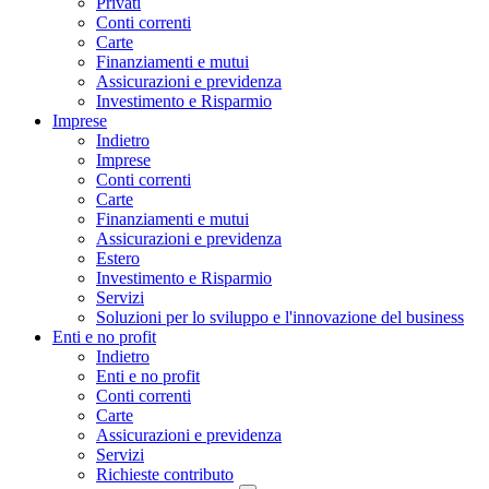
Privati
Conti correnti
Carte
Finanziamenti e mutui
Assicurazioni e previdenza
Investimento e Risparmio
Imprese
Indietro
Imprese
Conti correnti
Carte
Finanziamenti e mutui
Assicurazioni e previdenza
Estero
Investimento e Risparmio
Servizi
Soluzioni per lo sviluppo e l'innovazione del business
Enti e no profit
Indietro
Enti e no profit
Conti correnti
Carte
Assicurazioni e previdenza
Servizi
Richieste contributo