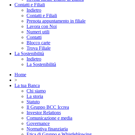
Contatti e Filiali
Indietro
Contatti e Filiali
Prenota appuntamento in filiale
Lavora con Noi
Numeri utili
Contatti
Blocco carte
Trova Filiale
La Sostenibilità
Indietro
La Sostenibilità
Home
>
La tua Banca
Chi siamo
La storia
Statuto
Il Gruppo BCC Iccrea
Investor Relations
Comunicazione e media
Governance
Normativa finanziaria
Etica di Gruppo e Whistleblowing