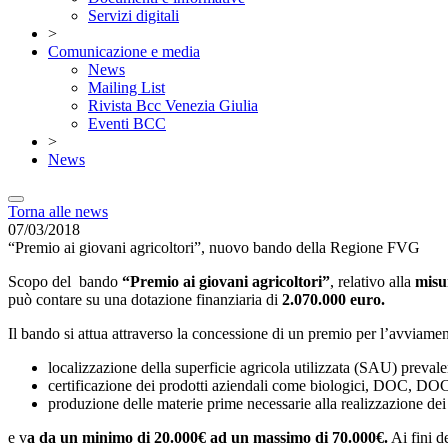
Servizi digitali
>
Comunicazione e media
News
Mailing List
Rivista Bcc Venezia Giulia
Eventi BCC
>
News
Torna alle news
07/03/2018
“Premio ai giovani agricoltori”, nuovo bando della Regione FVG
Scopo del bando
“Premio ai giovani agricoltori”
, relativo alla
misu
può contare su una dotazione finanziaria di
2.070.000 euro.
Il bando si attua attraverso la concessione di un premio per l’avviame
localizzazione della superficie agricola utilizzata (SAU) prevale
certificazione dei prodotti aziendali come biologici, DOC,
produzione delle materie prime necessarie alla realizzazione dei 
e v
a da un minimo di 20.000€ ad un massimo di 70.000€.
Ai fini d