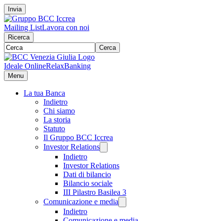
Invia
Mailing List
Lavora con noi
Ricerca
Cerca
Ideale Online
RelaxBanking
Menu
La tua Banca
Indietro
Chi siamo
La storia
Statuto
Il Gruppo BCC Iccrea
Investor Relations
Indietro
Investor Relations
Dati di bilancio
Bilancio sociale
III Pilastro Basilea 3
Comunicazione e media
Indietro
Comunicazione e media