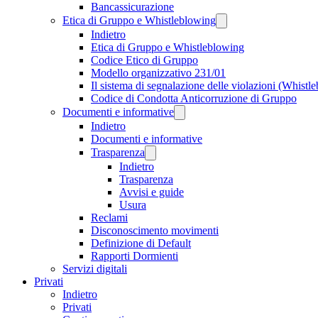
Bancassicurazione
Etica di Gruppo e Whistleblowing
Indietro
Etica di Gruppo e Whistleblowing
Codice Etico di Gruppo
Modello organizzativo 231/01
Il sistema di segnalazione delle violazioni (Whistl
Codice di Condotta Anticorruzione di Gruppo
Documenti e informative
Indietro
Documenti e informative
Trasparenza
Indietro
Trasparenza
Avvisi e guide
Usura
Reclami
Disconoscimento movimenti
Definizione di Default
Rapporti Dormienti
Servizi digitali
Privati
Indietro
Privati