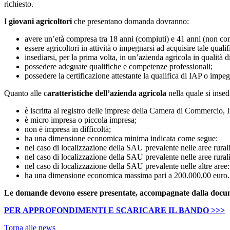
richiesto.
I
giovani agricoltori
che presentano domanda dovranno:
avere un’età compresa tra 18 anni (compiuti) e 41 anni (non com
essere agricoltori in attività o impegnarsi ad acquisire tale quali
insediarsi, per la prima volta, in un’azienda agricola in qualità 
possedere adeguate qualifiche e competenze professionali;
possedere la certificazione attestante la qualifica di IAP o impe
Quanto alle c
aratteristiche dell’azienda agricola
nella quale si insed
è iscritta al registro delle imprese della Camera di Commercio,
è micro impresa o piccola impresa;
non è impresa in difficoltà;
ha una dimensione economica minima indicata come segue:
nel caso di localizzazione della SAU prevalente nelle aree rural
nel caso di localizzazione della SAU prevalente nelle aree rural
nel caso di localizzazione della SAU prevalente nelle altre aree
ha una dimensione economica massima pari a 200.000,00 euro.
Le domande devono essere presentate, accompagnate dalla document
PER APPROFONDIMENTI E SCARICARE IL BANDO >>>
Torna alle news