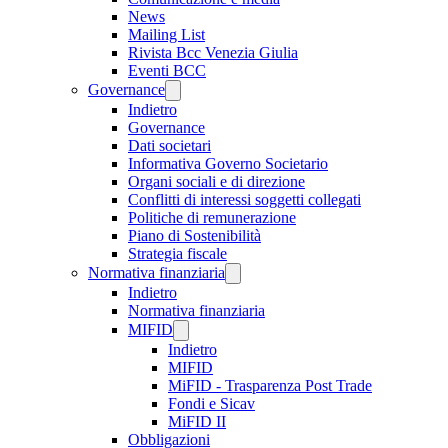
News
Mailing List
Rivista Bcc Venezia Giulia
Eventi BCC
Governance
Indietro
Governance
Dati societari
Informativa Governo Societario
Organi sociali e di direzione
Conflitti di interessi soggetti collegati
Politiche di remunerazione
Piano di Sostenibilità
Strategia fiscale
Normativa finanziaria
Indietro
Normativa finanziaria
MIFID
Indietro
MIFID
MiFID - Trasparenza Post Trade
Fondi e Sicav
MiFID II
Obbligazioni