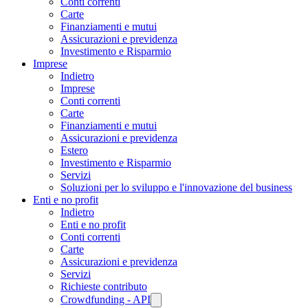
Conti correnti
Carte
Finanziamenti e mutui
Assicurazioni e previdenza
Investimento e Risparmio
Imprese
Indietro
Imprese
Conti correnti
Carte
Finanziamenti e mutui
Assicurazioni e previdenza
Estero
Investimento e Risparmio
Servizi
Soluzioni per lo sviluppo e l'innovazione del business
Enti e no profit
Indietro
Enti e no profit
Conti correnti
Carte
Assicurazioni e previdenza
Servizi
Richieste contributo
Crowdfunding - API