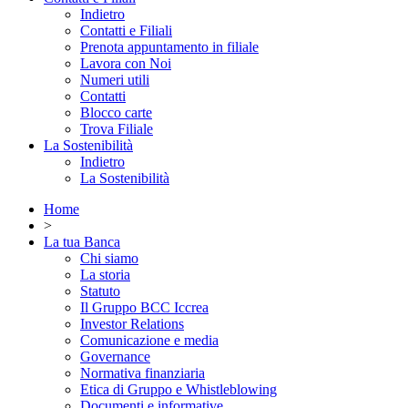
Indietro
Contatti e Filiali
Prenota appuntamento in filiale
Lavora con Noi
Numeri utili
Contatti
Blocco carte
Trova Filiale
La Sostenibilità
Indietro
La Sostenibilità
Home
>
La tua Banca
Chi siamo
La storia
Statuto
Il Gruppo BCC Iccrea
Investor Relations
Comunicazione e media
Governance
Normativa finanziaria
Etica di Gruppo e Whistleblowing
Documenti e informative