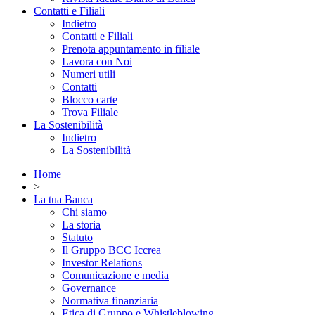
Contatti e Filiali
Indietro
Contatti e Filiali
Prenota appuntamento in filiale
Lavora con Noi
Numeri utili
Contatti
Blocco carte
Trova Filiale
La Sostenibilità
Indietro
La Sostenibilità
Home
>
La tua Banca
Chi siamo
La storia
Statuto
Il Gruppo BCC Iccrea
Investor Relations
Comunicazione e media
Governance
Normativa finanziaria
Etica di Gruppo e Whistleblowing