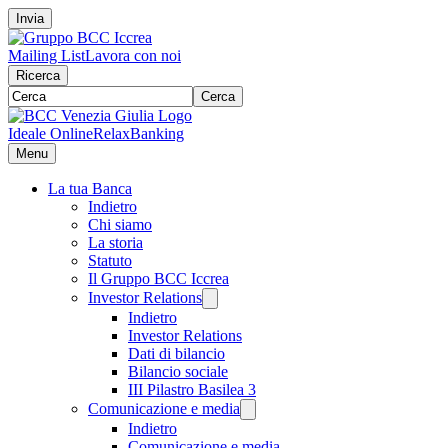
Invia
Mailing List
Lavora con noi
Ricerca
Cerca
Ideale Online
RelaxBanking
Menu
La tua Banca
Indietro
Chi siamo
La storia
Statuto
Il Gruppo BCC Iccrea
Investor Relations
Indietro
Investor Relations
Dati di bilancio
Bilancio sociale
III Pilastro Basilea 3
Comunicazione e media
Indietro
Comunicazione e media