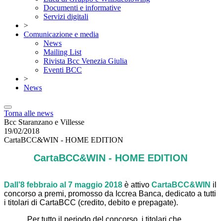
Documenti e informative
Servizi digitali
>
Comunicazione e media
News
Mailing List
Rivista Bcc Venezia Giulia
Eventi BCC
>
News
Torna alle news
Bcc Staranzano e Villesse
19/02/2018
CartaBCC&WIN - HOME EDITION
CartaBCC&WIN - HOME EDITION
Dall’8 febbraio al 7 maggio 2018
è attivo
CartaBCC&WIN
il
concorso a premi, promosso da Iccrea Banca, dedicato a tutti
i titolari di CartaBCC (credito, debito e prepagate).
Per tutto il periodo del concorso, i titolari che