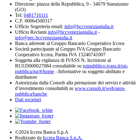
Direzione: piazza della Repubblica, 9 - 34079 Staranzano
(GO)
Tel:
0481716111
C.F. 00064500317
Ufficio Segreteria email:
info@bccveneziagiulia.it
Ufficio Reclami
info@bccveneziagiulia.it
-
info@pec.bccveneziagiulia.it
Banca aderente al Gruppo Bancario Cooperativo Iccrea
Società partecipante al Gruppo IVA Gruppo Bancario
Cooperativo Iccrea, Partita IVA 15240741007
Soggetta alla vigilanza di IVASS N. Iscrizione al
RUI:D000027084 consultabile su
ruipubblico.ivass.it/rui-
pubblica/ng/#/home
- Informative su soggetto abilitato e
distributore
Autorizzata dalla Consob alla prestazione dei servizi e attività
d’investimento consultabili su
www.consob.it/web/area-
pubblica/banche
Dati societari
©2024 Iccrea Banca S.p.A
Realizzato da
Iccrea Banca S.p.A.