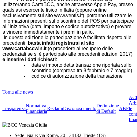
utilizzeranno CartaBCC, anche attraverso Apple
Pay, presso
qualsiasi esercente fisico in Italia (oppure online
esclusivamente sul sito
www.ventis.it
) potranno utilizzare le
informazioni presenti sullo scontrino del POS per partecipare
all’ iniziativa (data, importo e codice autorizzativo) e provare
a vincere immediatamente i premi in palio.
In questa edizione la partecipazione è facilitata rispetto alle
precedenti;
basta infatti registrarsi al sito
www.cartabccwin.it
(o procedere al recupero delle
credenziali se si è partecipato alle precedenti edizioni 2017)
e inserire i dati richiesti:
data e importo detta transazione riportata sullo
scontrino (compresa tra 8
febbraio e 7 maggio)
codice di autorizzazione della transazione
Torna alle news
ACF
Arbi
Normativa
Definizione
Trasparenza
Reclami
Disconoscimento
ABF
le
Finanziaria
di Default
cont
fina
Sede legale: via Roma, 20 - 34132 Trieste (TS)