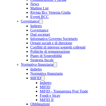
News
Mailing List
Rivista Bcc Venezia Giulia
Eventi BCC
Governance
Indietro
Governance
Dati societari
Informativa Governo Societario
Organi sociali e di direzione
Conflitti di interessi soggetti collegati
Politiche di remunerazione
Piano di Sostenibilità
Strategia fiscale
Normativa finanziaria
Indietro
Normativa finanziaria
MIFID
Indietro
MIFID
MiFID - Trasparenza Post Trade
Fondi e Sicav
MiFID II
Obbligazioni