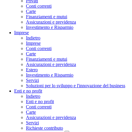
Privati
Conti correnti
Carte
Finanziamenti e mutui
Assicurazioni e previdenza
Investimento e Risparmio
Imprese
Indietro
Imprese
Conti correnti
Carte
Finanziamenti e mutui
Assicurazioni e previdenza
Estero
Investimento e Risparmio
Servizi
Soluzioni per lo sviluppo e l'innovazione del business
Enti e no profit
Indietro
Enti e no profit
Conti correnti
Carte
Assicurazioni e previdenza
Servizi
Richieste contributo