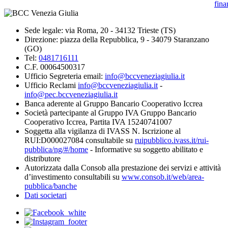
fina
Sede legale: via Roma, 20 - 34132 Trieste (TS)
Direzione: piazza della Repubblica, 9 - 34079 Staranzano
(GO)
Tel:
0481716111
C.F. 00064500317
Ufficio Segreteria email:
info@bccveneziagiulia.it
Ufficio Reclami
info@bccveneziagiulia.it
-
info@pec.bccveneziagiulia.it
Banca aderente al Gruppo Bancario Cooperativo Iccrea
Società partecipante al Gruppo IVA Gruppo Bancario
Cooperativo Iccrea, Partita IVA 15240741007
Soggetta alla vigilanza di IVASS N. Iscrizione al
RUI:D000027084 consultabile su
ruipubblico.ivass.it/rui-
pubblica/ng/#/home
- Informative su soggetto abilitato e
distributore
Autorizzata dalla Consob alla prestazione dei servizi e attività
d’investimento consultabili su
www.consob.it/web/area-
pubblica/banche
Dati societari