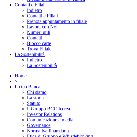
Contatti e Filiali
Indietro
Contatti e Filiali
Prenota appuntamento in filiale
Lavora con Noi
Numeri utili
Contatti
Blocco carte
Trova Filiale
La Sostenibilità
Indietro
La Sostenibilità
Home
>
La tua Banca
Chi siamo
La storia
Statuto
Il Gruppo BCC Iccrea
Investor Relations
Comunicazione e media
Governance
Normativa finanziaria
Etica di Gruppo e Whistleblowing