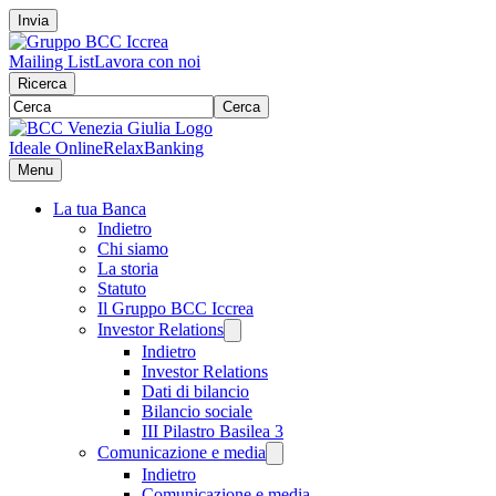
Invia
Mailing List
Lavora con noi
Ricerca
Cerca
Ideale Online
RelaxBanking
Menu
La tua Banca
Indietro
Chi siamo
La storia
Statuto
Il Gruppo BCC Iccrea
Investor Relations
Indietro
Investor Relations
Dati di bilancio
Bilancio sociale
III Pilastro Basilea 3
Comunicazione e media
Indietro
Comunicazione e media