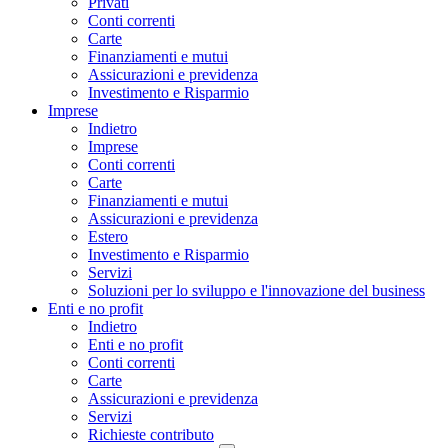
Privati
Conti correnti
Carte
Finanziamenti e mutui
Assicurazioni e previdenza
Investimento e Risparmio
Imprese
Indietro
Imprese
Conti correnti
Carte
Finanziamenti e mutui
Assicurazioni e previdenza
Estero
Investimento e Risparmio
Servizi
Soluzioni per lo sviluppo e l'innovazione del business
Enti e no profit
Indietro
Enti e no profit
Conti correnti
Carte
Assicurazioni e previdenza
Servizi
Richieste contributo