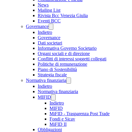
News
Mailing List
Rivista Bcc Venezia Giulia
Eventi BCC
Governance
Indietro
Governance
Dati societari
Informativa Governo Societario
Organi sociali e di direzione
Conflitti di interessi soggetti collegati
Politiche di remunerazione
Piano di Sostenibilità
Strategia fiscale
Normativa finanziaria
Indietro
Normativa finanziaria
MIFID
Indietro
MIFID
MiFID - Trasparenza Post Trade
Fondi e Sicav
MiFID II
Obbligazioni