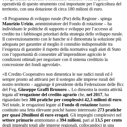
operatività di questo strumento così importante per l’agricoltura del
territorio, con una dotazione di circa 180 milioni di euro.
«Il Programma di sviluppo rurale (Psr) della Regione - spiega
Maurizio Urizio
, amministratore del Fondo di rotazione – ha
individuato le politiche di supporto e sviluppo per l’accesso al
credito tra i fabbisogni prioritari della strategia dello sviluppo rurale.
Il convenzionamento con le banche si è dimostrata la soluzione più
adeguata per garantire al meglio il connubio indispensabile tra
l’esigenza di garantire il rispetto della normativa sugli aiuti di Stato
con l’opportunità di consentire all’imprenditore agricolo le
condizioni ottimali per negoziare con il sistema creditizio la
concessione dei fondi agevolati».
«Il Credito Cooperativo non dimentica le sue radici rurali ed è
sempre pronto ad attivarsi per il sostegno alle imprese rurali del
nostro territorio – aggiunge il presidente della Federazione delle Bcc
del Fvg,
Giuseppe Graffi Brunoro
-. Lo dimostra la nostra attività
legata all’
erogazione del credito agrario
che,
nel 2017
, ha
riguardato ben
386 pratiche per complessivi 42,3 milioni di euro
.
Nel totale, le erogazioni legate al
Fondo di rotazione
hanno
costituito una fetta rilevante poiché hanno interessato
273 pratiche
per quasi 20milioni di euro erogati
. Gli impieghi complessivi nel
settore primario
ammontano a
394 milioni
, pari al
13,5 per cento
degli impieghi totali alle imprese regionali, collocandoci in una