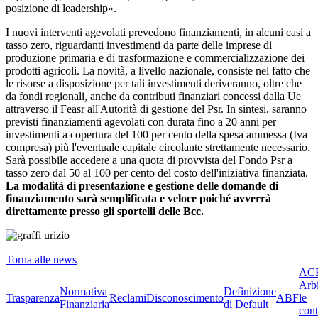
posizione di leadership».
I nuovi interventi agevolati prevedono finanziamenti, in alcuni casi a
tasso zero, riguardanti investimenti da parte delle imprese di
produzione primaria e di trasformazione e commercializzazione dei
prodotti agricoli. La novità, a livello nazionale, consiste nel fatto che
le risorse a disposizione per tali investimenti deriveranno, oltre che
da fondi regionali, anche da contributi finanziari concessi dalla Ue
attraverso il Feasr all'Autorità di gestione del Psr. In sintesi, saranno
previsti finanziamenti agevolati con durata fino a 20 anni per
investimenti a copertura del 100 per cento della spesa ammessa (Iva
compresa) più l'eventuale capitale circolante strettamente necessario.
Sarà possibile accedere a una quota di provvista del Fondo Psr a
tasso zero dal 50 al 100 per cento del costo dell'iniziativa finanziata.
La modalità di presentazione e gestione delle domande di
finanziamento sarà semplificata e veloce poiché avverrà
direttamente presso gli sportelli delle Bcc.
Torna alle news
ACF
Arbi
Normativa
Definizione
Trasparenza
Reclami
Disconoscimento
ABF
le
Finanziaria
di Default
cont