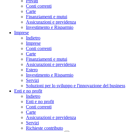
Privati
Conti correnti
Carte
Finanziamenti e mutui
Assicurazioni e previdenza
Investimento e Risparmio
Imprese
Indietro
Imprese
Conti correnti
Carte
Finanziamenti e mutui
Assicurazioni e previdenza
Estero
Investimento e Risparmio
Servizi
Soluzioni per lo sviluppo e l'innovazione del business
Enti e no profit
Indietro
Enti e no profit
Conti correnti
Carte
Assicurazioni e previdenza
Servizi
Richieste contributo