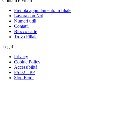
Contatti e Filiali
Prenota appuntamento in filiale
Lavora con Noi
Numeri utili
Contatti
Blocco carte
Trova Filiale
Legal
Privacy
Cookie Policy
Accessibilità
PSD2-TPP
Stop Frodi