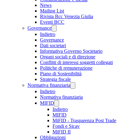
News
Mailing List
Rivista Bcc Venezia Giulia
Eventi BCC
Governance
Indietro
Governance
Dati societari
Informativa Governo Societario
Organi sociali e di direzione
Conflitti di interessi soggetti collegati
Politiche di remunerazione
Piano di Sostenibilità
Strategia fiscale
Normativa finanziaria
Indietro
Normativa finanziaria
MIFID
Indietro
MIFID
MiFID - Trasparenza Post Trade
Fondi e Sicav
MiFID II
Obbligazioni