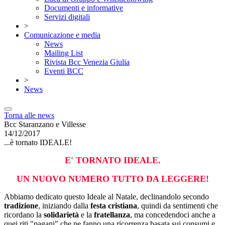
Documenti e informative
Servizi digitali
>
Comunicazione e media
News
Mailing List
Rivista Bcc Venezia Giulia
Eventi BCC
>
News
Torna alle news
Bcc Staranzano e Villesse
14/12/2017
...è tornato IDEALE!
E' TORNATO IDEALE.
UN NUOVO NUMERO TUTTO DA LEGGERE!
Abbiamo dedicato questo Ideale al Natale, declinandolo secondo
tradizione
, iniziando dalla
festa cristiana
, quindi da sentimenti che
ricordano la
solidarietà
e la
fratellanza
, ma concedendoci anche a
quei riti "pagani" che ne fanno una ricorrenza basata sui consumi e