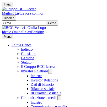
Invia
Mailing List
Lavora con noi
Ricerca
Cerca
Ideale Online
RelaxBanking
Menu
La tua Banca
Indietro
Chi siamo
La storia
Statuto
Il Gruppo BCC Iccrea
Investor Relations
Indietro
Investor Relations
Dati di bilancio
Bilancio sociale
III Pilastro Basilea 3
Comunicazione e media
Indietro
Comunicazione e media