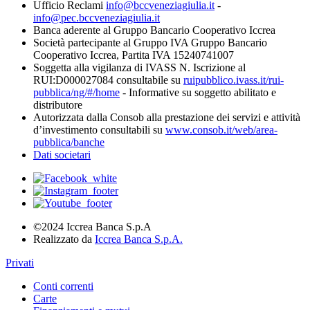
Ufficio Reclami
info@bccveneziagiulia.it
-
info@pec.bccveneziagiulia.it
Banca aderente al Gruppo Bancario Cooperativo Iccrea
Società partecipante al Gruppo IVA Gruppo Bancario
Cooperativo Iccrea, Partita IVA 15240741007
Soggetta alla vigilanza di IVASS N. Iscrizione al
RUI:D000027084 consultabile su
ruipubblico.ivass.it/rui-
pubblica/ng/#/home
- Informative su soggetto abilitato e
distributore
Autorizzata dalla Consob alla prestazione dei servizi e attività
d’investimento consultabili su
www.consob.it/web/area-
pubblica/banche
Dati societari
©2024 Iccrea Banca S.p.A
Realizzato da
Iccrea Banca S.p.A.
Privati
Conti correnti
Carte