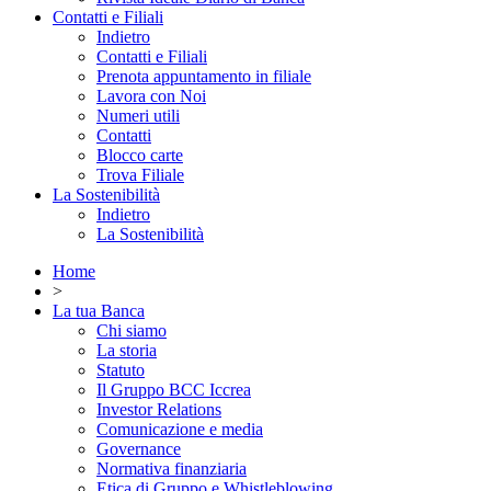
Contatti e Filiali
Indietro
Contatti e Filiali
Prenota appuntamento in filiale
Lavora con Noi
Numeri utili
Contatti
Blocco carte
Trova Filiale
La Sostenibilità
Indietro
La Sostenibilità
Home
>
La tua Banca
Chi siamo
La storia
Statuto
Il Gruppo BCC Iccrea
Investor Relations
Comunicazione e media
Governance
Normativa finanziaria
Etica di Gruppo e Whistleblowing