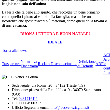
le
gioie non solo dell'anima
...
La festa che fa bene allo spirito, che raccoglie un bene primario
come quello ispirato ai valori della
famiglia
; ma anche una
ricorrenza che sposa piaceri più materiali, come quelli della
tavola
o
di una
vacanza.
BUONA LETTURA E BUON NATALE!
IDEALE
Torna alle news
ACF
Arbi
Normativa
Definizione
Trasparenza
Reclami
Disconoscimento
ABF
le
Finanziaria
di Default
cont
fina
Sede legale: via Roma, 20 - 34132 Trieste (TS)
Direzione: piazza della Repubblica, 9 - 34079 Staranzano
(GO)
Tel:
0481716111
C.F. 00064500317
Ufficio Segreteria email:
info@bccveneziagiulia.it