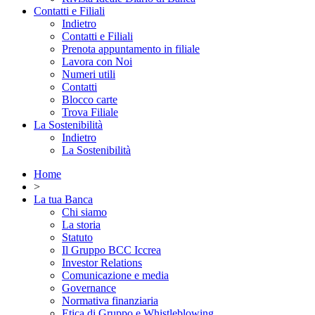
Contatti e Filiali
Indietro
Contatti e Filiali
Prenota appuntamento in filiale
Lavora con Noi
Numeri utili
Contatti
Blocco carte
Trova Filiale
La Sostenibilità
Indietro
La Sostenibilità
Home
>
La tua Banca
Chi siamo
La storia
Statuto
Il Gruppo BCC Iccrea
Investor Relations
Comunicazione e media
Governance
Normativa finanziaria
Etica di Gruppo e Whistleblowing