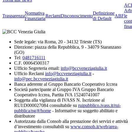
ACF
Arbi
Normativa
Definizione
Trasparenza
Reclami
Disconoscimento
ABF
le
Finanziaria
di Default
cont
fina
Sede legale: via Roma, 20 - 34132 Trieste (TS)
Direzione: piazza della Repubblica, 9 - 34079 Staranzano
(GO)
Tel:
0481716111
C.F. 00064500317
Ufficio Segreteria email:
info@bccveneziagiulia.it
Ufficio Reclami
info@bccveneziagiulia.it
-
info@pec.bccveneziagiulia.it
Banca aderente al Gruppo Bancario Cooperativo Iccrea
Società partecipante al Gruppo IVA Gruppo Bancario
Cooperativo Iccrea, Partita IVA 15240741007
Soggetta alla vigilanza di IVASS N. Iscrizione al
RUI:D000027084 consultabile su
ruipubblico.ivass.it/rui-
pubblica/ng/#/home
- Informative su soggetto abilitato e
distributore
Autorizzata dalla Consob alla prestazione dei servizi e attività
d’investimento consultabili su
www.consob.it/web/area-
pubblica/banche