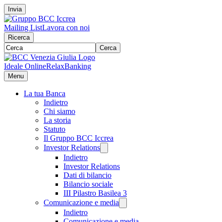
Invia
Mailing List
Lavora con noi
Ricerca
Cerca
Ideale Online
RelaxBanking
Menu
La tua Banca
Indietro
Chi siamo
La storia
Statuto
Il Gruppo BCC Iccrea
Investor Relations
Indietro
Investor Relations
Dati di bilancio
Bilancio sociale
III Pilastro Basilea 3
Comunicazione e media
Indietro
Comunicazione e media