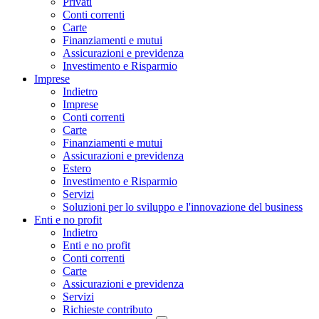
Privati
Conti correnti
Carte
Finanziamenti e mutui
Assicurazioni e previdenza
Investimento e Risparmio
Imprese
Indietro
Imprese
Conti correnti
Carte
Finanziamenti e mutui
Assicurazioni e previdenza
Estero
Investimento e Risparmio
Servizi
Soluzioni per lo sviluppo e l'innovazione del business
Enti e no profit
Indietro
Enti e no profit
Conti correnti
Carte
Assicurazioni e previdenza
Servizi
Richieste contributo