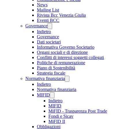
News
Mailing List
Rivista Bcc Venezia Giulia
Eventi BCC
Governance
Indietro
Governance
Dati societari
Informativa Governo Societario
Organi sociali e di direzione
Conflitti di interessi soggetti collegati
Politiche di remunerazione
Piano di Sostenibilità
Strategia fiscale
Normativa finanziaria
Indietro
Normativa finanziaria
MIFID
Indietro
MIFID
MiFID - Trasparenza Post Trade
Fondi e Sicav
MiFID II
Obbligazioni