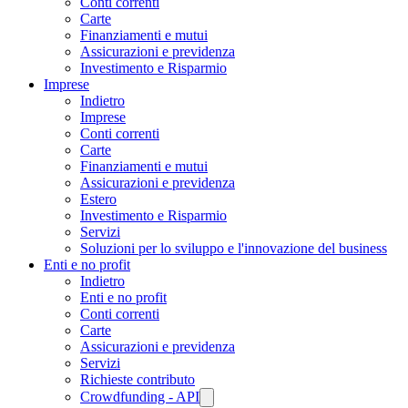
Conti correnti
Carte
Finanziamenti e mutui
Assicurazioni e previdenza
Investimento e Risparmio
Imprese
Indietro
Imprese
Conti correnti
Carte
Finanziamenti e mutui
Assicurazioni e previdenza
Estero
Investimento e Risparmio
Servizi
Soluzioni per lo sviluppo e l'innovazione del business
Enti e no profit
Indietro
Enti e no profit
Conti correnti
Carte
Assicurazioni e previdenza
Servizi
Richieste contributo
Crowdfunding - API