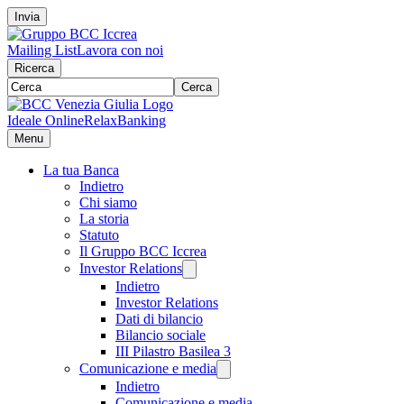
Invia
Mailing List
Lavora con noi
Ricerca
Cerca
Ideale Online
RelaxBanking
Menu
La tua Banca
Indietro
Chi siamo
La storia
Statuto
Il Gruppo BCC Iccrea
Investor Relations
Indietro
Investor Relations
Dati di bilancio
Bilancio sociale
III Pilastro Basilea 3
Comunicazione e media
Indietro
Comunicazione e media