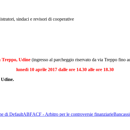
stratori, sindaci e revisori di cooperative
ia Treppo, Udine
(ingresso al parcheggio riservato da via Treppo fino ad
lunedì 10 aprile 2017 dalle ore 14.30 alle ore 18.30
 Udine.
ne di Default
ABF
ACF - Arbitro per le controversie finanziarie
Bancassi