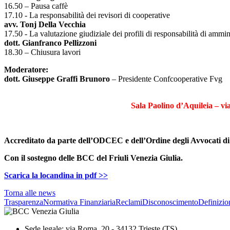
16.50 – Pausa caffè
17.10 - La responsabilità dei revisori di cooperative
avv. Tonj Della Vecchia
17.50 - La valutazione giudiziale dei profili di responsabilità di ammini
dott. Gianfranco Pellizzoni
18.30 – Chiusura lavori
Moderatore:
dott. Giuseppe Graffi Brunoro
– Presidente Confcooperative Fvg
Sala Paolino d’Aquileia – v
Accreditato da parte dell’ODCEC e dell’Ordine degli Avvocati di
Con il sostegno delle BCC del Friuli Venezia Giulia.
Scarica la locandina in pdf >>
Torna alle news
Trasparenza
Normativa Finanziaria
Reclami
Disconoscimento
Definizio
Sede legale: via Roma, 20 - 34132 Trieste (TS)