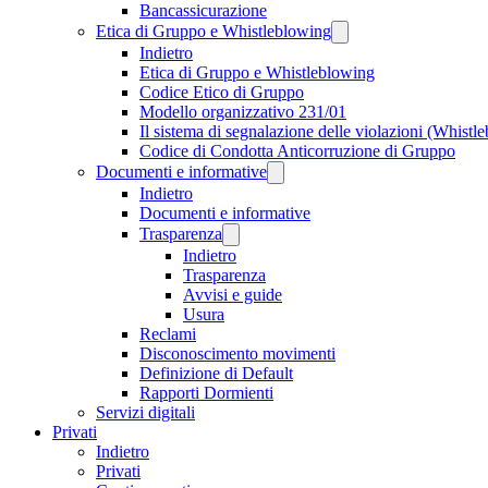
Bancassicurazione
Etica di Gruppo e Whistleblowing
Indietro
Etica di Gruppo e Whistleblowing
Codice Etico di Gruppo
Modello organizzativo 231/01
Il sistema di segnalazione delle violazioni (Whistl
Codice di Condotta Anticorruzione di Gruppo
Documenti e informative
Indietro
Documenti e informative
Trasparenza
Indietro
Trasparenza
Avvisi e guide
Usura
Reclami
Disconoscimento movimenti
Definizione di Default
Rapporti Dormienti
Servizi digitali
Privati
Indietro
Privati