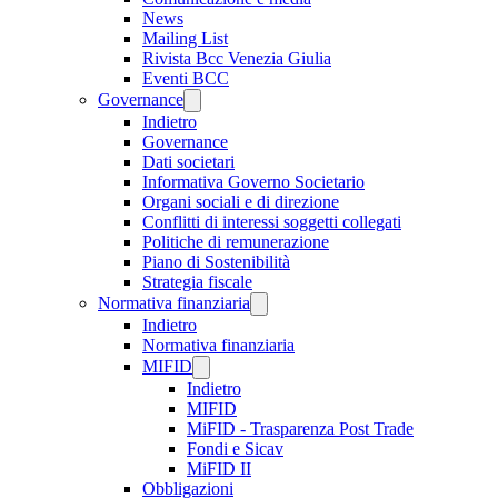
News
Mailing List
Rivista Bcc Venezia Giulia
Eventi BCC
Governance
Indietro
Governance
Dati societari
Informativa Governo Societario
Organi sociali e di direzione
Conflitti di interessi soggetti collegati
Politiche di remunerazione
Piano di Sostenibilità
Strategia fiscale
Normativa finanziaria
Indietro
Normativa finanziaria
MIFID
Indietro
MIFID
MiFID - Trasparenza Post Trade
Fondi e Sicav
MiFID II
Obbligazioni