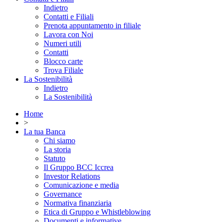
Indietro
Contatti e Filiali
Prenota appuntamento in filiale
Lavora con Noi
Numeri utili
Contatti
Blocco carte
Trova Filiale
La Sostenibilità
Indietro
La Sostenibilità
Home
>
La tua Banca
Chi siamo
La storia
Statuto
Il Gruppo BCC Iccrea
Investor Relations
Comunicazione e media
Governance
Normativa finanziaria
Etica di Gruppo e Whistleblowing
Documenti e informative