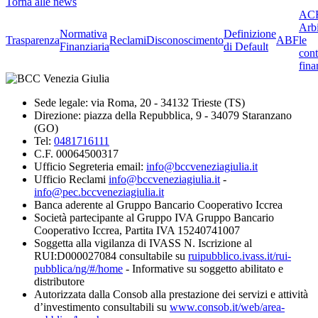
Torna alle news
ACF
Arbi
Normativa
Definizione
Trasparenza
Reclami
Disconoscimento
ABF
le
Finanziaria
di Default
cont
fina
Sede legale: via Roma, 20 - 34132 Trieste (TS)
Direzione: piazza della Repubblica, 9 - 34079 Staranzano
(GO)
Tel:
0481716111
C.F. 00064500317
Ufficio Segreteria email:
info@bccveneziagiulia.it
Ufficio Reclami
info@bccveneziagiulia.it
-
info@pec.bccveneziagiulia.it
Banca aderente al Gruppo Bancario Cooperativo Iccrea
Società partecipante al Gruppo IVA Gruppo Bancario
Cooperativo Iccrea, Partita IVA 15240741007
Soggetta alla vigilanza di IVASS N. Iscrizione al
RUI:D000027084 consultabile su
ruipubblico.ivass.it/rui-
pubblica/ng/#/home
- Informative su soggetto abilitato e
distributore
Autorizzata dalla Consob alla prestazione dei servizi e attività
d’investimento consultabili su
www.consob.it/web/area-