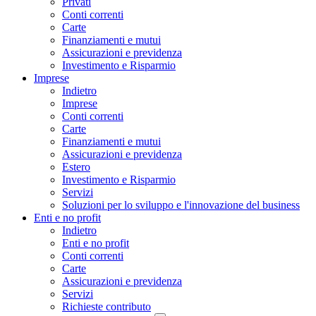
Privati
Conti correnti
Carte
Finanziamenti e mutui
Assicurazioni e previdenza
Investimento e Risparmio
Imprese
Indietro
Imprese
Conti correnti
Carte
Finanziamenti e mutui
Assicurazioni e previdenza
Estero
Investimento e Risparmio
Servizi
Soluzioni per lo sviluppo e l'innovazione del business
Enti e no profit
Indietro
Enti e no profit
Conti correnti
Carte
Assicurazioni e previdenza
Servizi
Richieste contributo