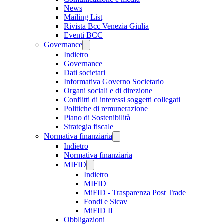
News
Mailing List
Rivista Bcc Venezia Giulia
Eventi BCC
Governance
Indietro
Governance
Dati societari
Informativa Governo Societario
Organi sociali e di direzione
Conflitti di interessi soggetti collegati
Politiche di remunerazione
Piano di Sostenibilità
Strategia fiscale
Normativa finanziaria
Indietro
Normativa finanziaria
MIFID
Indietro
MIFID
MiFID - Trasparenza Post Trade
Fondi e Sicav
MiFID II
Obbligazioni