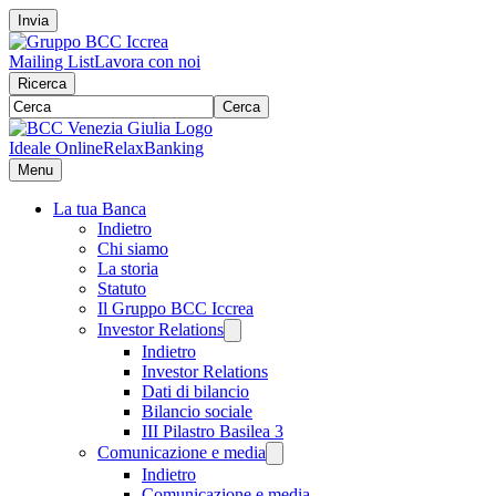
Invia
Mailing List
Lavora con noi
Ricerca
Cerca
Ideale Online
RelaxBanking
Menu
La tua Banca
Indietro
Chi siamo
La storia
Statuto
Il Gruppo BCC Iccrea
Investor Relations
Indietro
Investor Relations
Dati di bilancio
Bilancio sociale
III Pilastro Basilea 3
Comunicazione e media
Indietro
Comunicazione e media