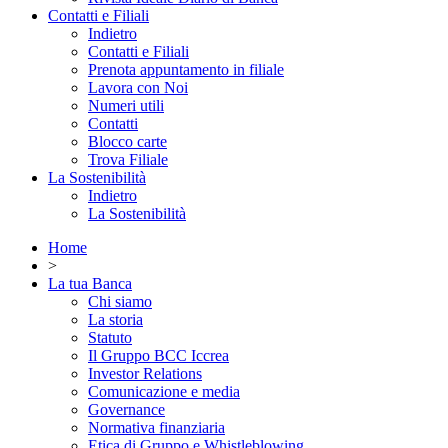
Contatti e Filiali
Indietro
Contatti e Filiali
Prenota appuntamento in filiale
Lavora con Noi
Numeri utili
Contatti
Blocco carte
Trova Filiale
La Sostenibilità
Indietro
La Sostenibilità
Home
>
La tua Banca
Chi siamo
La storia
Statuto
Il Gruppo BCC Iccrea
Investor Relations
Comunicazione e media
Governance
Normativa finanziaria
Etica di Gruppo e Whistleblowing